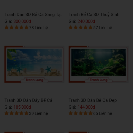
Thuỷ Sinh
Tranh 3D Bể Cá Rồng Nghệ Thuật Và Ý Nghĩa
Tranh 3D Bể Cá La
Giá:
410,000đ
Giá:
225,000đ
iên hệ
87 Liên hệ
45 Liê
ể Cá Đẹp
Giấy Dán Hồ Cá 3D
Tranh 3D Hồ Cá R
Giá:
340,000đ
Giá:
320,000đ
iên hệ
82 Liên hệ
43 Liê