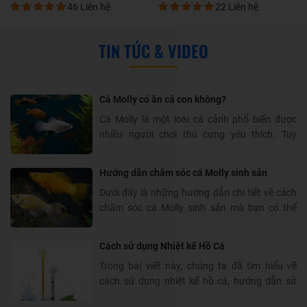
dễ nuôi và phù hợp với người mới bắt đầu chơi
46 Liên hệ
22 Liên hệ
cá. Trên thị trường, có hai giống cá Molly phổ
Cá Molly Vàng Đen Hướng dẫn sinh sản toàn
biến nhất là cá Molly đực và cá Molly cái.
diện
TIN TỨC & VIDEO
Trước khi bắt đầu nuôi cá Molly, việc...
Cá molly vàng đen là một loại cá cảnh rất phổ
biến trong thế giới thủy sinh. Đặc biệt, quá
trình sinh sản của cá molly vàng đen không chỉ
Cá Molly có ăn cá con không?
giúp bạn có thêm nhiều cá con xinh xắn mà
còn tạo ra sự phong phú cho bể cá của bạn
Cá Molly là một loài cá cảnh phổ biến được
nhiều người chơi thú cưng yêu thích. Tuy
nhiên, việc nuôi cá Molly đôi khi gặp phải một
số vấn đề liên quan đến thức ăn, trong đó có
Hướng dẫn chăm sóc cá Molly sinh sản
việc cá Molly ăn cá con. Trong bài viết này,
Dưới đây là những hướng dẫn chi tiết về cách
chúng ta sẽ cùng tìm hiểu xem liệu cá Molly có
chăm sóc cá Molly sinh sản mà bạn có thể
ăn cá...
tham khảo. Việc áp dụng đúng các nguyên tắc
và kỹ thuật nuôi sẽ giúp bạn thành công trong
Cách sử dụng Nhiệt kế Hồ Cá
việc nuôi cá Molly sinh sản, từ việc thúc đẩy
Trong bài viết này, chúng ta đã tìm hiểu về
sinh sản đến phòng tránh bệnh tật và quản
cách sử dụng nhiệt kế hồ cá, hướng dẫn sử
lý...
dụng nhiệt kế, bí quyết đo nhiệt độ hồ cá chính