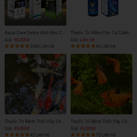
Thuốc Trị Nấm Cho Cá Cảnh Super Blue Sky 999
Thuốc Trị Bệnh Thối Vây Cho Cá Vàng
n hệ
Giá:
39,000đ
Giá:
39,00
66 Liên hệ
62 Liên hệ
Thuốc Trị Bệnh Thối Vây Cho Cá Thuỷ Sinh
Thuốc Trị Bệnh Thối Vây Cho Cá Ali
000đ
Giá:
38,000đ
Giá:
49,00
72 Liên hệ
72 Liên hệ