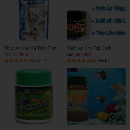
Thần Tiên
Thức Ăn Cho Tép Cảnh
Thức Ăn Cho Cá Li
Giá:
48,000đ
Giá:
28,000đ
iên hệ
46 Liên hệ
67 Liên