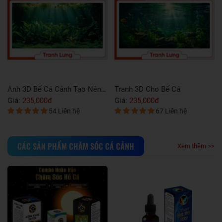
ể Cá
Tranh 3D Dán Bể Cá Cảnh Tạo Nên Không Gian Sống Động
Mẫu Tranh 3D Bể 
Giá:
310,000đ
Giá:
320,000đ
iên hệ
49 Liên hệ
52 Liê
CÁC SẢN PHẨM CHĂM SÓC CÁ CẢNH
Xem thêm >>