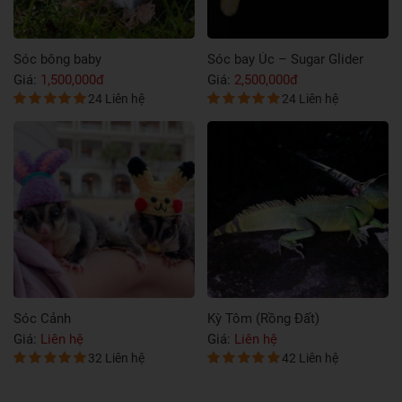
Sóc bông baby
Sóc bay Úc – Sugar Glider
Giá:
1,500,000đ
Giá:
2,500,000đ
24 Liên hệ
24 Liên hệ
Thức ăn cho cá Betta lên màu đẹp
Trên đây là những thông tin về thức ăn cho cá
Sóc Cảnh
Kỳ Tôm (Rồng Đất)
Betta giúp lên màu đẹp mà bạn cần biết. Việc
Giá:
Liên hệ
Giá:
Liên hệ
chăm sóc và dinh dưỡng cho cá Betta đúng
32 Liên hệ
42 Liên hệ
cách sẽ giúp chúng phát triển màu sắc rực rỡ
Chậu kiểng nuôi cá Xu hướng trang trí mới
và khỏe mạnh. Hãy áp dụng những nguyên