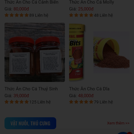
Cảnh Biển
Thức Ăn Cho Cá Molly
Thức Ăn Cho Cá B
Giá:
25,000đ
Giá:
35,000đ
iên hệ
48 Liên hệ
62 Liên
Thuỷ Sinh
Thức Ăn Cho Cá Dĩa
Thức Ăn Cho Cá Ko
Giá:
48,000đ
Giá:
90,000đ
Liên hệ
79 Liên hệ
76 Liên
VẬT NUÔI, THÚ CƯNG
Xem thêm >>