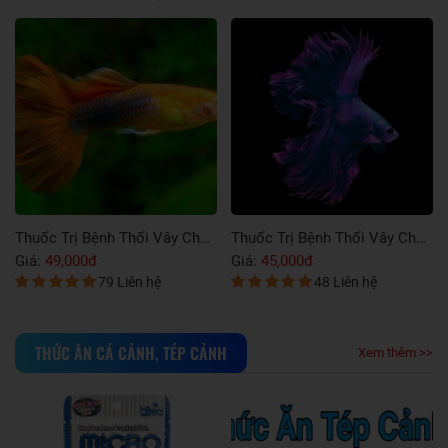
Thuốc Trị Bệnh Thối Vây Cho Cá Betta
Thuốc Trị Bệnh Thối Vây Hiệu Quả Cho Cá Chép Sư Tử
000đ
Giá:
49,000đ
Giá:
49,00
48 Liên hệ
46 Liên hệ
THỨC ĂN CÁ CẢNH, TÉP CẢNH
Xem thêm >>