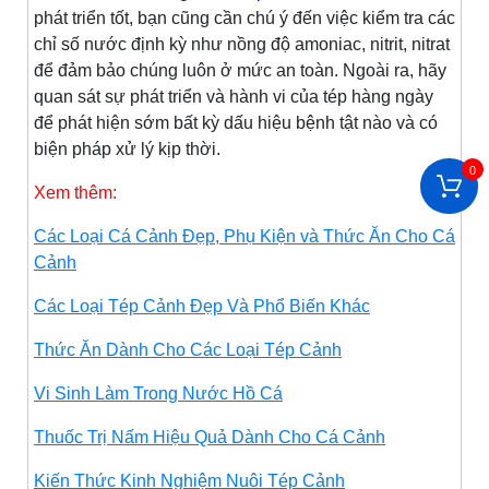
phát triển tốt, bạn cũng cần chú ý đến việc kiểm tra các
chỉ số nước định kỳ như nồng độ amoniac, nitrit, nitrat
để đảm bảo chúng luôn ở mức an toàn. Ngoài ra, hãy
quan sát sự phát triển và hành vi của tép hàng ngày
để phát hiện sớm bất kỳ dấu hiệu bệnh tật nào và có
biện pháp xử lý kịp thời.
0
Xem thêm:
Các Loại Cá Cảnh Đẹp, Phụ Kiện và Thức Ăn Cho Cá
Cảnh
Các Loại Tép Cảnh Đẹp Và Phổ Biến Khác
Thức Ăn Dành Cho Các Loại Tép Cảnh
Vi Sinh Làm Trong Nước Hồ Cá
Thuốc Trị Nấm Hiệu Quả Dành Cho Cá Cảnh
Kiến Thức Kinh Nghiệm Nuôi Tép Cảnh