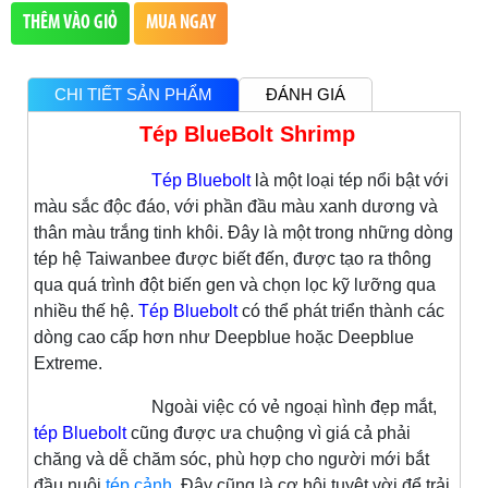
THÊM VÀO GIỎ
MUA NGAY
CHI TIẾT SẢN PHẨM
ĐÁNH GIÁ
Tép BlueBolt Shrimp
Tép Bluebolt
là một loại tép nổi bật với
màu sắc độc đáo, với phần đầu màu xanh dương và
thân màu trắng tinh khôi. Đây là một trong những dòng
tép hệ Taiwanbee được biết đến, được tạo ra thông
qua quá trình đột biến gen và chọn lọc kỹ lưỡng qua
nhiều thế hệ.
Tép Bluebolt
có thể phát triển thành các
dòng cao cấp hơn như Deepblue hoặc Deepblue
Extreme.
Ngoài việc có vẻ ngoại hình đẹp mắt,
tép Bluebolt
cũng được ưa chuộng vì giá cả phải
chăng và dễ chăm sóc, phù hợp cho người mới bắt
đầu nuôi
tép cảnh
. Đây cũng là cơ hội tuyệt vời để trải