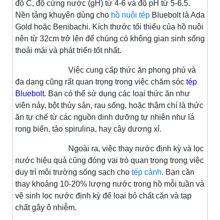
độ C, độ cứng nước (gH) từ 4-6 và độ pH từ 5-6.5.
Nền tảng khuyên dùng cho
hồ nuôi tép
Bluebolt là Ada
Gold hoặc Benibachi. Kích thước tối thiểu của hồ nuôi
nên từ 32cm trở lên để chúng có không gian sinh sống
thoải mái và phát triển tốt nhất.
Việc cung cấp thức ăn phong phú và
đa dạng cũng rất quan trọng trong việc chăm sóc
tép
Bluebolt
. Bạn có thể sử dụng các loại thức ăn như
viên nảy, bột thủy sản, rau sống, hoặc thậm chí là thức
ăn tự chế từ các nguồn dinh dưỡng tự nhiên như lá
rong biển, tảo spirulina, hay cây dương xỉ.
Ngoài ra, việc thay nước định kỳ và lọc
nước hiệu quả cũng đóng vai trò quan trọng trong việc
duy trì môi trường sống sạch cho
tép cảnh
. Bạn cần
thay khoảng 10-20% lượng nước trong hồ mỗi tuần và
vệ sinh lọc nước định kỳ để loại bỏ chất cặn và tạp
chất gây ô nhiễm.