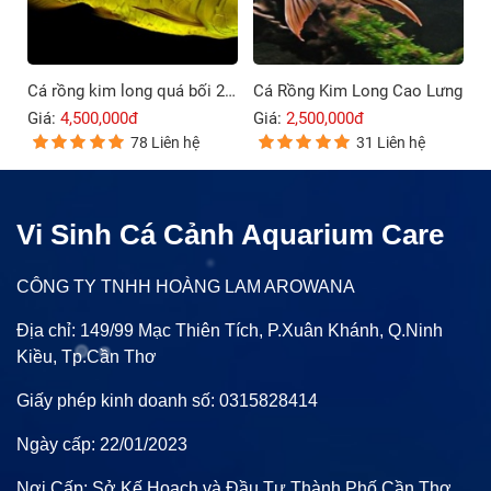
Cá rồng kim long quá bối 24K9999
Cá Rồng Kim Long Cao Lưng
Giá:
4,500,000đ
Giá:
2,500,000đ
78 Liên hệ
31 Liên hệ
Vi Sinh Cá Cảnh Aquarium Care
CÔNG TY TNHH HOÀNG LAM AROWANA
Địa chỉ: 149/99 Mạc Thiên Tích, P.Xuân Khánh, Q.Ninh
Kiều, Tp.Cần Thơ
Giấy phép kinh doanh số: 0315828414
Ngày cấp: 22/01/2023
Nơi Cấp: Sở Kế Hoạch và Đầu Tư Thành Phố Cần Thơ