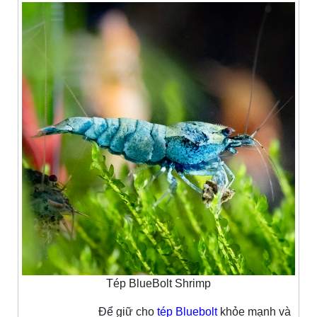
Tép BlueBolt Shrimp
Để giữ cho
tép Bluebolt
khỏe mạnh và