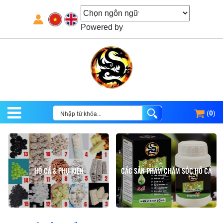
Powered by
(
0
)
HỒ CÁ & PHỤ KIỆN
CÁC SẢN PHẨM CHĂM SÓC HỒ CÁ