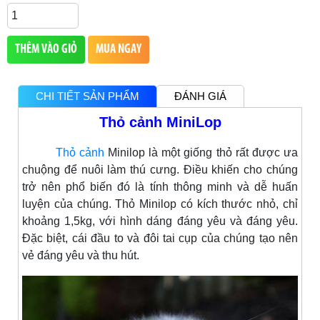
THÊM VÀO GIỎ
MUA NGAY
CHI TIẾT SẢN PHẨM
ĐÁNH GIÁ
Thỏ cảnh MiniLop
Thỏ cảnh
Minilop là một giống thỏ rất được ưa
chuộng để nuôi làm thú cưng. Điều khiến cho chúng
trở nên phổ biến đó là tính thông minh và dễ huấn
luyện của chúng. Thỏ Minilop có kích thước nhỏ, chỉ
khoảng 1,5kg, với hình dáng đáng yêu và đáng yêu.
Đặc biệt, cái đầu to và đôi tai cụp của chúng tạo nên
vẻ đáng yêu và thu hút.