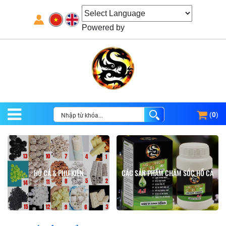
Powered by
(
0
)
HỒ CÁ & PHỤ KIỆN
CÁC SẢN PHẨM CHĂM SÓC HỒ CÁ