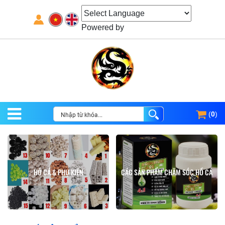
Powered by
(
0
)
HỒ CÁ & PHỤ KIỆN
CÁC SẢN PHẨM CHĂM SÓC HỒ CÁ