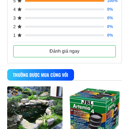
5
100%
4
0%
3
0%
2
0%
1
0%
Đánh giá ngay
THƯỜNG ĐƯỢC MUA CÙNG VỚI