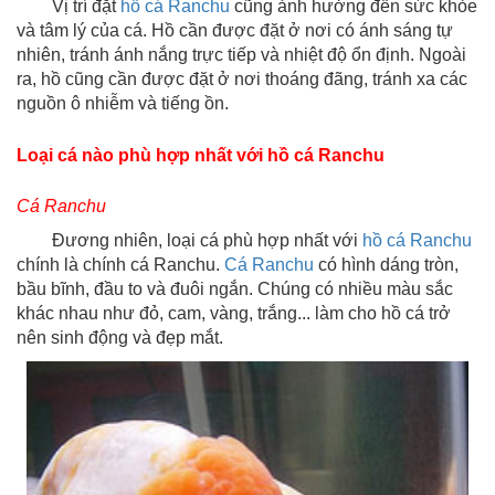
Vị trí đặt
hồ cá Ranchu
cũng ảnh hưởng đến sức khỏe
và tâm lý của cá. Hồ cần được đặt ở nơi có ánh sáng tự
nhiên, tránh ánh nắng trực tiếp và nhiệt độ ổn định. Ngoài
ra, hồ cũng cần được đặt ở nơi thoáng đãng, tránh xa các
nguồn ô nhiễm và tiếng ồn.
Loại cá nào phù hợp nhất với hồ cá Ranchu
Cá Ranchu
Đương nhiên, loại cá phù hợp nhất với
hồ cá Ranchu
chính là chính cá Ranchu.
Cá Ranchu
có hình dáng tròn,
bầu bĩnh, đầu to và đuôi ngắn. Chúng có nhiều màu sắc
khác nhau như đỏ, cam, vàng, trắng... làm cho hồ cá trở
nên sinh động và đẹp mắt.