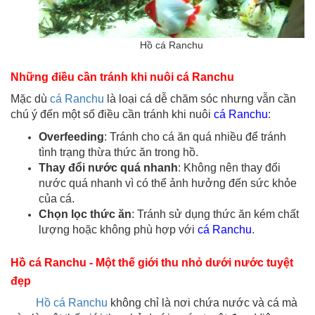
Hồ cá Ranchu
Những điều cần tránh khi nuôi cá Ranchu
Mặc dù
cá Ranchu
là loại cá dễ chăm sóc nhưng vẫn cần
chú ý đến một số điều cần tránh khi nuôi
cá Ranchu
:
Overfeeding
: Tránh cho cá ăn quá nhiều để tránh
tình trạng thừa thức ăn trong hồ.
Thay đổi nước quá nhanh
: Không nên thay đổi
nước quá nhanh vì có thể ảnh hưởng đến sức khỏe
của cá.
Chọn lọc thức ăn
: Tránh sử dụng thức ăn kém chất
lượng hoặc không phù hợp với
cá Ranchu
.
Hồ cá Ranchu - Một thế giới thu nhỏ dưới nước tuyệt
đẹp
Hồ cá Ranchu
không chỉ là nơi chứa nước và cá mà