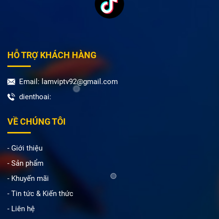
HỖ TRỢ KHÁCH HÀNG
Email: lamviptv92@gmail.com
dienthoai:
VỀ CHÚNG TÔI
- Giới thiệu
- Sản phẩm
- Khuyến mãi
- Tin tức & Kiến thức
- Liên hệ