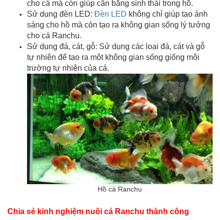
cho cá mà còn giúp cân bằng sinh thái trong hồ.
Sử dụng đèn LED:
Đèn LED
không chỉ giúp tạo ánh
sáng cho hồ mà còn tạo ra không gian sống lý tưởng
cho cá Ranchu.
Sử dụng đá, cát, gỗ: Sử dụng các loại đá, cát và gỗ
tự nhiên để tạo ra một không gian sống giống môi
trường tự nhiên của cá.
Hồ cá Ranchu
Chia sẻ kinh nghiệm nuôi cá Ranchu thành công