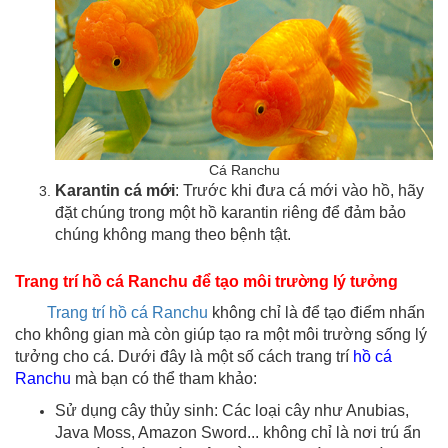
Cá Ranchu
Karantin cá mới
: Trước khi đưa cá mới vào hồ, hãy
đặt chúng trong một hồ karantin riêng để đảm bảo
chúng không mang theo bệnh tật.
Trang trí hồ cá Ranchu để tạo môi trường lý tưởng
Trang trí hồ cá Ranchu
không chỉ là để tạo điểm nhấn
cho không gian mà còn giúp tạo ra một môi trường sống lý
tưởng cho cá. Dưới đây là một số cách trang trí
hồ cá
Ranchu
mà bạn có thể tham khảo:
Sử dụng cây thủy sinh: Các loại cây như Anubias,
Java Moss, Amazon Sword... không chỉ là nơi trú ẩn