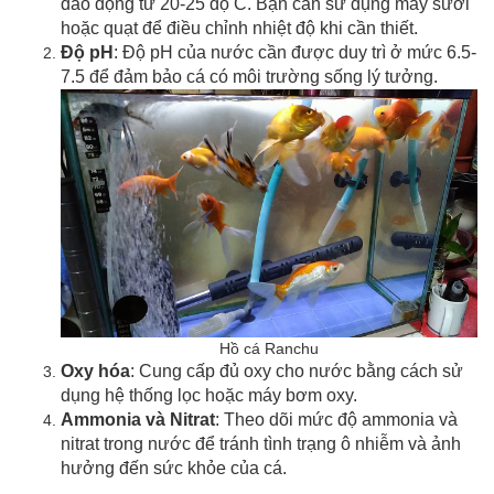
dao động từ 20-25 độ C. Bạn cần sử dụng máy sưởi
hoặc quạt để điều chỉnh nhiệt độ khi cần thiết.
Độ pH
: Độ pH của nước cần được duy trì ở mức 6.5-
7.5 để đảm bảo cá có môi trường sống lý tưởng.
Hồ cá Ranchu
Oxy hóa
: Cung cấp đủ oxy cho nước bằng cách sử
dụng hệ thống lọc hoặc máy bơm oxy.
Ammonia và Nitrat
: Theo dõi mức độ ammonia và
nitrat trong nước để tránh tình trạng ô nhiễm và ảnh
hưởng đến sức khỏe của cá.