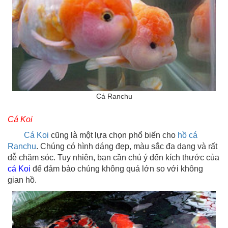
Cá Ranchu
Cá Koi
Cá Koi
cũng là một lựa chọn phổ biến cho
hồ cá
Ranchu
. Chúng có hình dáng đẹp, màu sắc đa dạng và rất
dễ chăm sóc. Tuy nhiên, bạn cần chú ý đến kích thước của
cá Koi
để đảm bảo chúng không quá lớn so với không
gian hồ.