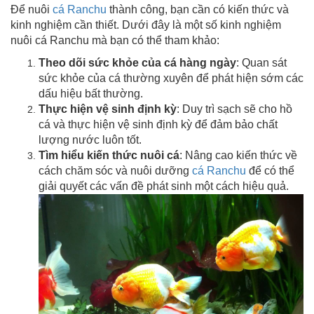
Để nuôi
cá Ranchu
thành công, bạn cần có kiến thức và
kinh nghiệm cần thiết. Dưới đây là một số kinh nghiệm
nuôi cá Ranchu mà bạn có thể tham khảo:
Theo dõi sức khỏe của cá hàng ngày
: Quan sát
sức khỏe của cá thường xuyên để phát hiện sớm các
dấu hiệu bất thường.
Thực hiện vệ sinh định kỳ
: Duy trì sạch sẽ cho hồ
cá và thực hiện vệ sinh định kỳ để đảm bảo chất
lượng nước luôn tốt.
Tìm hiểu kiến thức nuôi cá
: Nâng cao kiến thức về
cách chăm sóc và nuôi dưỡng
cá Ranchu
để có thể
giải quyết các vấn đề phát sinh một cách hiệu quả.