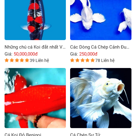
Những chú cá Koi đắt nhất Việt Nam
Các Dòng Cá Chép Cảnh Đuôi Dài Phổ Biến
Giá:
50,000,000đ
Giá:
250,000đ
39 Liên hệ
78 Liên hệ
Cá Koi Đỏ Benigoi
Cá Chép Sư Tử