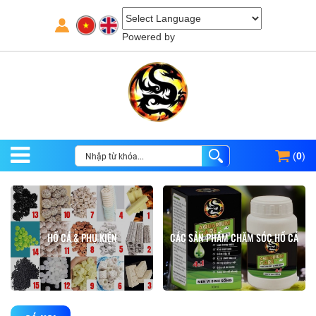
Powered by
(
0
)
HỒ CÁ & PHỤ KIỆN
CÁC SẢN PHẨM CHĂM SÓC HỒ CÁ