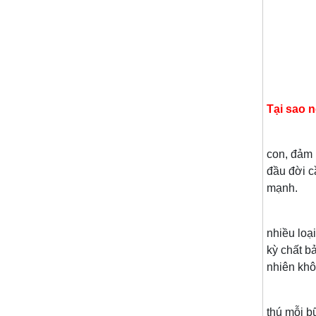
Tại sao 
con, đảm 
đầu đời c
mạnh.
nhiều loạ
kỳ chất b
nhiên khô
thú mỗi b