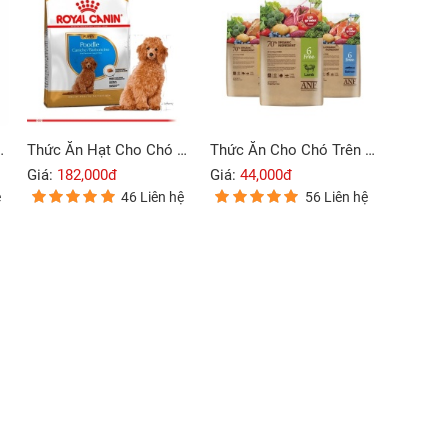
igh Prairie (Bò Rừng) 2kg
Thức Ăn Hạt Cho Chó Con Poodle Royal Canin Poodle Puppy 500g
Thức Ăn Cho Chó Trên 6 Tháng ANF 6Free Hữu Cơ
Giá:
182,000đ
Giá:
44,000đ
ệ
46 Liên hệ
56 Liên hệ