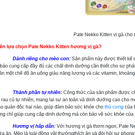
Pate Nekko Kitten vị gà cho
nên lựa chọn Pate Nekko Kitten hương vị gà?
Dành riêng cho mèo con:
Sản phẩm này được thiết kế 
bảo cung cấp đầy đủ các chất dinh dưỡng cần thiết cho sự phát 
ần một chế độ ăn uống giàu năng lượng và các vitamin, khoáng 
Thành phần tự nhiên:
Công thức của sản phẩm được chiế
i rau củ tự nhiên, mang lại sự an toàn và dinh dưỡng cao cho 
ảo quản độc hại nào, giúp đảm bảo sức khỏe cho
thú cưng
của b
ng chỉ giúp cung cấp dinh dưỡng mà còn bảo vệ sức khỏe của 
Hương vị hấp dẫn:
Với hương vị gà thơm ngon, Pate Ne
ữa ăn. Mèo là loài động vật thườngthích ăn và đòi hỏi sự phon