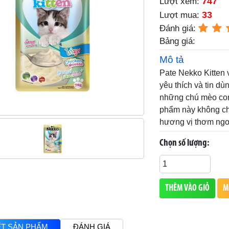
747
Lượt xem:
33
Lượt mua:
Đánh giá:
Bảng giá:
Mô tả
Pate Nekko Kitten v
yêu thích và tin dù
những chú mèo con 
phẩm này không chỉ
hương vị thơm ngo
Chọn số lượng:
THÊM VÀO GIỎ
M
IẾT SẢN PHẨM
ĐÁNH GIÁ