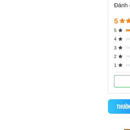
Đánh 
5
5
4
3
2
1
THƯỜN