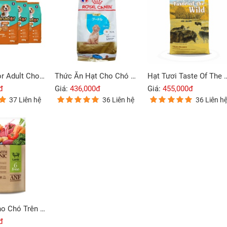
Hạt Ganador Adult Cho Chó Trưởng Thành Vị Gà Quay 400g
Thức Ăn Hạt Cho Chó Con Poodle Royal Canin Poodle Puppy 1.5Kg
Hạt Tươi Taste Of The Wild Loại H
đ
Giá:
436,000đ
Giá:
455,000đ
37 Liên hệ
36 Liên hệ
36 Liên h
Thức Ăn Cho Chó Trên 6 Tháng ANF 6Free Vị Cừu 400g
đ