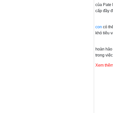
của Pate 
cấp đầy đ
con
có th
khó tiêu 
hoàn hảo 
trong việ
Xem thêm