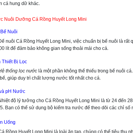
n cá hung dữ khác.
c Nuôi Dưỡng Cá Rồng Huyết Long Mini
 Bể Nuôi
á Rồng Huyết Long Mini, việc chuẩn bị bể nuôi là rất quan
300 lít để đảm bảo không gian sống thoải mái cho cá.
Thiết Bị Lọc
ệ thống lọc nước
là một phần không thể thiếu trong bể nuôi cá
bể, giúp duy trì chất lượng nước tốt nhất cho cá.
 và pH Nước
 lý tưởng cho Cá Rồng Huyết Long Mini là từ 24 đến 28 đ
.5. Bạn có thể sử dụng bộ kiểm tra nước để theo dõi các chỉ số
n Uống
Huyết Long Mini là loài ăn tạp, chúng có thể tiêu thụ nhiề