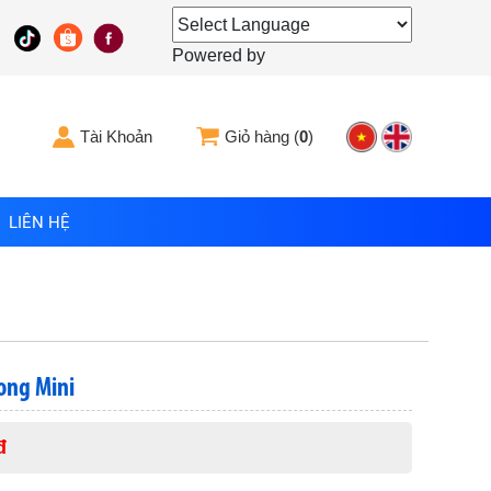
Powered by
Tài Khoản
Giỏ hàng (
0
)
LIÊN HỆ
ong Mini
đ