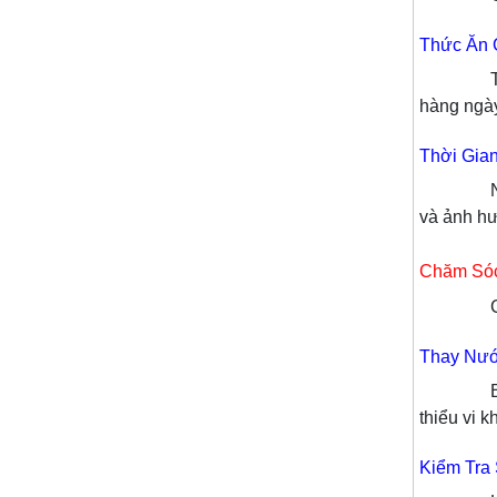
Thức Ăn 
Thức ăn 
hàng ngà
Thời Gia
Nên cho 
và ảnh h
Chăm Sóc
Chăm
Thay Nướ
Bạn nên 
thiểu vi 
Kiểm Tra