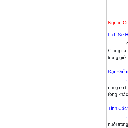
Nguồn Gố
Lịch Sử 
Cá
Giống cá 
trong giới
Đặc Điểm
cũng có t
rồng khác
Tính Các
C
nuôi tron