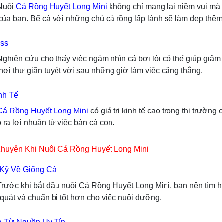
ôi
Cá Rồng Huyết Long Mini
không chỉ mang lại niềm vui mà 
của bạn. Bể cá với những chú cá rồng lấp lánh sẽ làm đẹp thê
ess
u cho thấy việc ngắm nhìn cá bơi lội có thể giúp giảm căn
 nơi thư giãn tuyệt vời sau những giờ làm việc căng thẳng.
inh Tế
Cá Rồng Huyết Long Mini
có giá trị kinh tế cao trong thị trườn
 ra lợi nhuận từ việc bán cá con.
Khuyên Khi Nuôi Cá Rồng Huyết Long Mini
 Kỹ Về Giống Cá
i bắt đầu nuôi Cá Rồng Huyết Long Mini, bạn nên tìm hiểu 
 quát và chuẩn bị tốt hơn cho việc nuôi dưỡng.
 Từ Nguồn Uy Tín