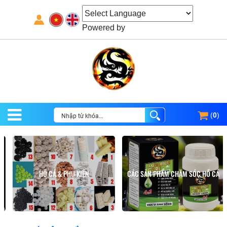
Powered by
(
0
)
HỒ CÁ & PHỤ KIỆN
CÁC SẢN PHẨM CHĂM SÓC HỒ CÁ