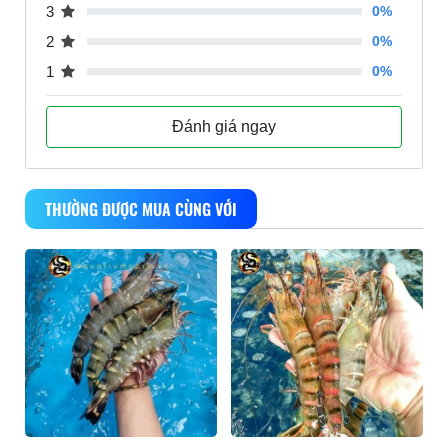
3
0%
2
0%
1
0%
Đánh giá ngay
THƯỜNG ĐƯỢC MUA CÙNG VỚI