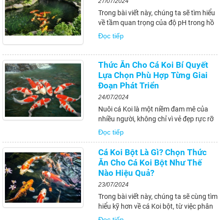
27/07/2024
Trong bài viết này, chúng ta sẽ tìm hiểu
về tầm quan trọng của độ pH trong hồ
cá Koi và cách điều chỉnh, duy trì độ pH
Đọc tiếp
để tạo ra môi trường lý tưởng cho cá
Koi phát triển. Việc hiểu rõ về tác động
của độ pH đến sức khỏe cá...
Thức Ăn Cho Cá Koi Bí Quyết
Lựa Chọn Phù Hợp Từng Giai
Đoạn Phát Triển
24/07/2024
Nuôi cá Koi là một niềm đam mê của
nhiều người, không chỉ vì vẻ đẹp rực rỡ
của chúng mà còn bởi sự thách thức
Đọc tiếp
trong việc chăm sóc và giữ cho cá khỏe
mạnh, lên màu đẹp. Một trong những
Cá Koi Bột Là Gì? Chọn Thức
yếu tố quan trọng nhất ảnh hưởng
Ăn Cho Cá Koi Bột Như Thế
đến...
Nào Hiệu Quả?
23/07/2024
Trong bài viết này, chúng ta sẽ cùng tìm
hiểu kỹ hơn về cá Koi bột, từ việc phân
loại, đến cách chọn lựa và sử dụng
Đọc tiếp