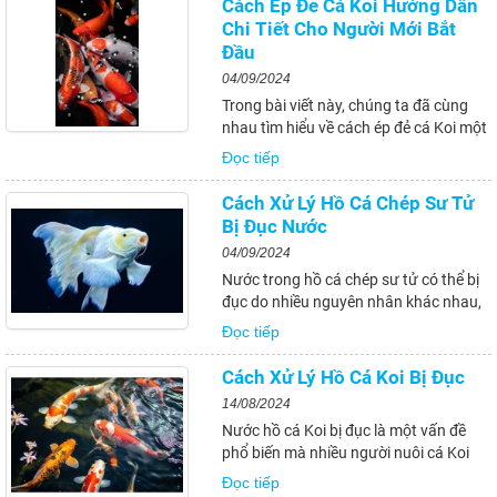
Cách Ép Đẻ Cá Koi Hướng Dẫn
khi ép đẻ. Việc áp dụng...
Chi Tiết Cho Người Mới Bắt
Đầu
04/09/2024
Trong bài viết này, chúng ta đã cùng
nhau tìm hiểu về cách ép đẻ cá Koi một
cách hiệu quả, từ việc chọn giao phối,
Đọc tiếp
chuẩn bị môi trường nuôi, chăm sóc cá
Koi con đến quản lý dinh dưỡng và điều
Cách Xử Lý Hồ Cá Chép Sư Tử
trị bệnh tật. Việc nuôi cá Koi không...
Bị Đục Nước
04/09/2024
Nước trong hồ cá chép sư tử có thể bị
đục do nhiều nguyên nhân khác nhau,
gây ảnh hưởng đến sức khỏe và sự
Đọc tiếp
phát triển của các con cá. Trong bài
viết này, chúng tôi sẽ tìm hiểu các
Cách Xử Lý Hồ Cá Koi Bị Đục
nguyên nhân chính dẫn đến tình trạng
14/08/2024
nước...
Nước hồ cá Koi bị đục là một vấn đề
phổ biến mà nhiều người nuôi cá Koi
phải đối mặt. Tình trạng này không chỉ
Đọc tiếp