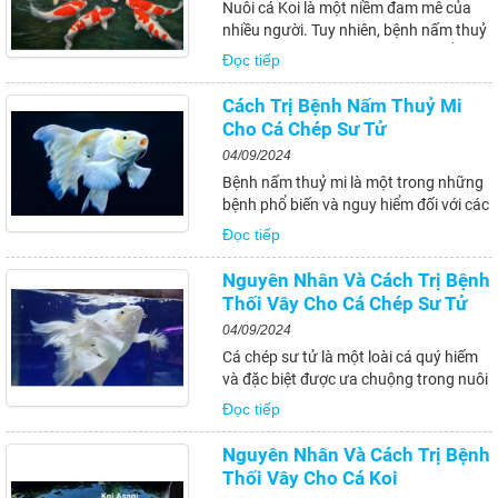
Nuôi cá Koi là một niềm đam mê của
nhiều người. Tuy nhiên, bệnh nấm thuỷ
mi là một trong những vấn đề phổ biến
Đọc tiếp
mà những người nuôi cá Koi phải đối
mặt. Bệnh này không chỉ ảnh hưởng
Cách Trị Bệnh Nấm Thuỷ Mi
đến sức khỏe của cá Koi, mà còn có
Cho Cá Chép Sư Tử
thể...
04/09/2024
Bệnh nấm thuỷ mi là một trong những
bệnh phổ biến và nguy hiểm đối với các
loài cá cảnh, trong đó có cá chép Sư
Đọc tiếp
Tử. Bệnh này có thể gây thiệt hại nặng
nề cho đàn cá, ảnh hưởng đến sức
Nguyên Nhân Và Cách Trị Bệnh
khoẻ và thậm chí dẫn đến tử vong...
Thối Vây Cho Cá Chép Sư Tử
04/09/2024
Cá chép sư tử là một loài cá quý hiếm
và đặc biệt được ưa chuộng trong nuôi
trồng thủy sản. Tuy nhiên, chúng cũng
Đọc tiếp
dễ mắc phải bệnh thối vây, một tình
trạng nghiêm trọng có thể dẫn đến tử
Nguyên Nhân Và Cách Trị Bệnh
vong của cá nếu không được chữa...
Thối Vây Cho Cá Koi