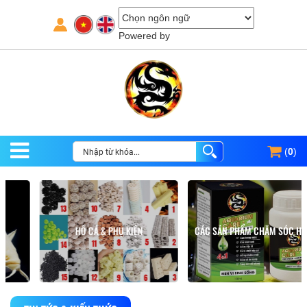
Powered by
(
0
)
HỒ CÁ & PHỤ KIỆN
CÁC SẢN PHẨM CHĂM SÓC HỒ CÁ