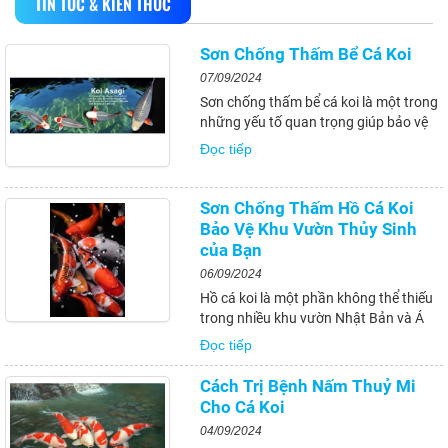
TIN TỨC & KIẾN THỨC
Sơn Chống Thấm Bể Cá Koi
07/09/2024
Sơn chống thấm bể cá koi là một trong
những yếu tố quan trọng giúp bảo vệ
hồ cá khỏi sự xâm nhập của nước và
Đọc tiếp
các tác nhân bên ngoài. Việc sử dụng
sơn chống thấm không chỉ giúp duy trì
môi trường sống tốt cho cá koi mà còn
Sơn Chống Thấm Hồ Cá Koi
kéo...
Bảo Vệ Khu Vườn Thủy Sinh
của Bạn
06/09/2024
Hồ cá koi là một phần không thể thiếu
trong nhiều khu vườn Nhật Bản và Á
Đông. Chúng không chỉ là nơi nuôi
Đọc tiếp
dưỡng những sinh vật đẹp mắt, mà còn
là một phần quan trọng trong việc tạo
Cách Trị Bệnh Nấm Thuỷ Mi
ra một không gian thư giãn và cân
Cho Cá Koi
bằng. Trong bài...
04/09/2024