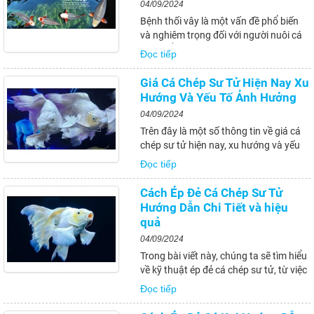
04/09/2024
Bệnh thối vây là một vấn đề phổ biến
và nghiêm trọng đối với người nuôi cá
Koi. Hiểu rõ nguyên nhân gây bệnh là
Đọc tiếp
bước đầu tiên và quan trọng để có thể
điều trị và phòng ngừa bệnh một cách
Giá Cá Chép Sư Tử Hiện Nay Xu
hiệu quả. Trong phần này, chúng ta...
Hướng Và Yếu Tố Ảnh Hưởng
04/09/2024
Trên đây là một số thông tin về giá cá
chép sư tử hiện nay, xu hướng và yếu
tố ảnh hưởng. Việc lựa chọn mua cá
Đọc tiếp
chép sư tử chất lượng với giá hợp lý
cũng như bí quyết nuôi cá chép sư tử
Cách Ép Đẻ Cá Chép Sư Tử
hiệu quả đều đóng vai trò quan trọng...
Hướng Dẫn Chi Tiết và hiệu
quả
04/09/2024
Trong bài viết này, chúng ta sẽ tìm hiểu
về kỹ thuật ép đẻ cá chép sư tử, từ việc
nhận biết chu kỳ sinh sản và dấu hiệu
Đọc tiếp
cá sắp đẻ, các phương pháp ép đẻ hiệu
quả, lưu ý quan trọng và chăm sóc sau