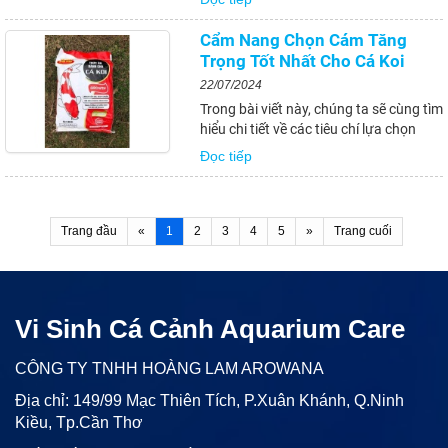
thức ăn này một cách hiệu quả nhất.
Đây sẽ là những thông tin bổ ích và
Cẩm Nang Chọn Cám Tăng
đáng giá dành cho những ai đang
Trọng Tốt Nhất Cho Cá Koi
hoặc...
22/07/2024
Trong bài viết này, chúng ta sẽ cùng tìm
hiểu chi tiết về các tiêu chí lựa chọn
cám tăng trọng chất lượng cao cho cá
Đọc tiếp
Koi, đồng thời điểm danh những
thương hiệu cám uy tín và phân tích
thành phần dinh dưỡng của chúng.
Bên cạnh đó, bài...
Trang đầu
«
1
2
3
4
5
»
Trang cuối
Vi Sinh Cá Cảnh Aquarium Care
CÔNG TY TNHH HOÀNG LAM AROWANA
Địa chỉ: 149/99 Mạc Thiên Tích, P.Xuân Khánh, Q.Ninh
Kiều, Tp.Cần Thơ