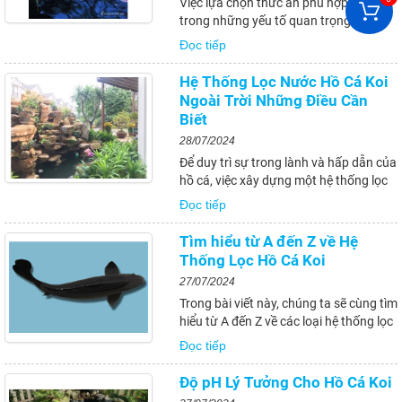
Việc lựa chọn thức ăn phù hợp là một
trong những yếu tố quan trọng nhất
trong việc nuôi dưỡng và duy trì sự
Đọc tiếp
khỏe mạnh, sức sống và vẻ đẹp của cá
chép cảnh. Cá chép cảnh là một loài cá
Hệ Thống Lọc Nước Hồ Cá Koi
cảnh phổ biến và được ưa chuộng,...
Ngoài Trời Những Điều Cần
Biết
28/07/2024
Để duy trì sự trong lành và hấp dẫn của
hồ cá, việc xây dựng một hệ thống lọc
nước hiệu quả là yếu tố then chốt. Hệ
Đọc tiếp
thống lọc nước không chỉ đảm bảo
chất lượng nước tối ưu cho sự sinh
Tìm hiểu từ A đến Z về Hệ
trưởng và phát triển của cá...
Thống Lọc Hồ Cá Koi
27/07/2024
Trong bài viết này, chúng ta sẽ cùng tìm
hiểu từ A đến Z về các loại hệ thống lọc
hồ cá Koi, bao gồm cấu tạo, nguyên lý
Đọc tiếp
hoạt động, cách lựa chọn và lắp đặt, vệ
sinh và bảo trì, cũng như ưu điểm và
Độ pH Lý Tưởng Cho Hồ Cá Koi
nhược điểm của từng...