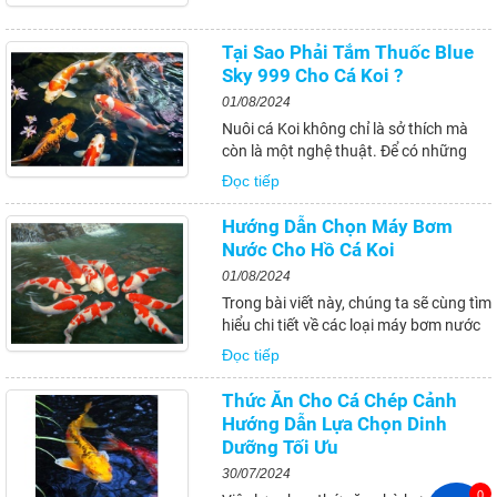
làm ảnh hưởng đến vẻ đẹp của hồ, mà
còn có thể gây ra những vấn đề nghiêm
trọng cho sức khỏe của cá...
Tại Sao Phải Tắm Thuốc Blue
Sky 999 Cho Cá Koi ?
01/08/2024
Nuôi cá Koi không chỉ là sở thích mà
còn là một nghệ thuật. Để có những
chú cá Koi khỏe mạnh, sắc màu rực rỡ,
Đọc tiếp
người nuôi cần phải chăm sóc và điều
trị cẩn thận. Trong số những biện pháp
Hướng Dẫn Chọn Máy Bơm
chăm sóc cá Koi, việc tắm thuốc Blue
Nước Cho Hồ Cá Koi
Sky...
01/08/2024
Trong bài viết này, chúng ta sẽ cùng tìm
hiểu chi tiết về các loại máy bơm nước
thích hợp cho hồ cá Koi, những yếu tố
Đọc tiếp
cần lưu ý khi lựa chọn, cách lắp đặt và
sử dụng, bảo trì và vệ sinh, cũng như
Thức Ăn Cho Cá Chép Cảnh
những lợi ích mà máy bơm nước...
Hướng Dẫn Lựa Chọn Dinh
Dưỡng Tối Ưu
30/07/2024
0