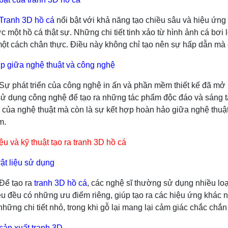
Tranh 3D hồ cá
nổi bật với khả năng tạo chiều sâu và hiệu ứ
c một hồ cá thật sự. Những chi tiết tinh xảo từ hình ảnh cá bơ
một cách chân thực. Điều này không chỉ tạo nên sự hấp dẫn mà 
p giữa nghệ thuật và công nghệ
triển của công nghệ in ấn và phần mềm thiết kế đã mở ra n
 sử dụng công nghệ để tạo ra những tác phẩm độc đáo và sáng t
của nghệ thuật mà còn là sự kết hợp hoàn hảo giữa nghệ thuật
m.
ệu và kỹ thuật tạo ra tranh 3D hồ cá
vật liệu sử dụng
ạo ra
tranh 3D hồ cá
, các nghệ sĩ thường sử dụng nhiều loại
liệu đều có những ưu điểm riêng, giúp tạo ra các hiệu ứng khác
những chi tiết nhỏ, trong khi gỗ lại mang lại cảm giác chắc chắn
 sản xuất tranh 3D