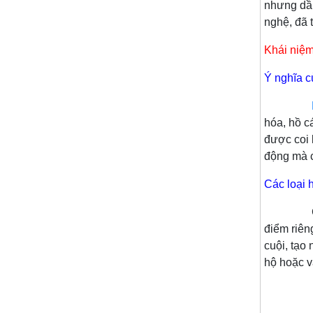
nhưng dần
nghệ, đã 
Khái niệm
Ý nghĩa c
hóa, hồ c
được coi 
động mà c
Các loại 
Có nhiều
điểm riên
cuội, tạo
hộ hoặc v