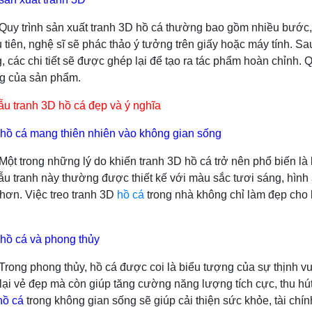
h sản xuất tranh 3D hồ cá thường bao gồm nhiều bước, từ vi
u tiên, nghệ sĩ sẽ phác thảo ý tưởng trên giấy hoặc máy tính. Sa
, các chi tiết sẽ được ghép lại để tạo ra tác phẩm hoàn chỉnh. Q
g của sản phẩm.
 tranh 3D hồ cá đẹp và ý nghĩa
hồ cá mang thiên nhiên vào không gian sống
g những lý do khiến tranh 3D hồ cá trở nên phổ biến là kh
 tranh này thường được thiết kế với màu sắc tươi sáng, hình ả
 hơn. Việc treo tranh 3D
hồ cá
trong nhà không chỉ làm đẹp cho 
hồ cá và phong thủy
ong thủy, hồ cá được coi là biểu tượng của sự thịnh vượng 
lại vẻ đẹp mà còn giúp tăng cường năng lượng tích cực, thu hút
hồ cá
trong không gian sống sẽ giúp cải thiện sức khỏe, tài chí