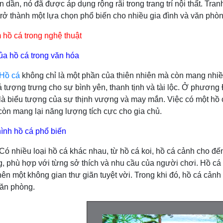
 dần, nó đã được áp dụng rộng rãi trong trang trí nội thất. Tra
trở thành một lựa chọn phổ biến cho nhiều gia đình và văn phòn
 hồ cá trong nghệ thuật
ủa hồ cá trong văn hóa
Hồ cá
không chỉ là một phần của thiên nhiên mà còn mang nhiề
á tượng trưng cho sự bình yên, thanh tịnh và tài lộc. Ở phương
là biểu tượng của sự thịnh vượng và may mắn. Việc có một hồ 
òn mang lại năng lượng tích cực cho gia chủ.
hình hồ cá phổ biến
 loại hồ cá khác nhau, từ hồ cá koi, hồ cá cảnh cho đến hồ
g, phù hợp với từng sở thích và nhu cầu của người chơi. Hồ cá
 nên một không gian thư giãn tuyệt vời. Trong khi đó, hồ cá cản
ăn phòng.