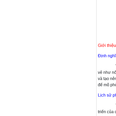
Giới thiệ
Định nghĩ
T
vẻ như nổ
và tạo nê
để mô phỏ
Lịch sử p
Tranh 3D
triển của