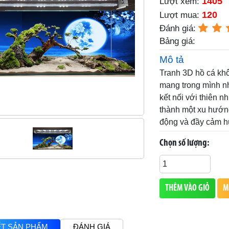
1405
Lượt xem:
120
Lượt mua:
Đánh giá:
Bảng giá:
Mô tả
Tranh 3D hồ cá khô
mang trong mình nh
kết nối với thiên n
thành một xu hướng 
động và đầy cảm h
Chọn số lượng:
THÊM VÀO GIỎ
M
IẾT SẢN PHẨM
ĐÁNH GIÁ