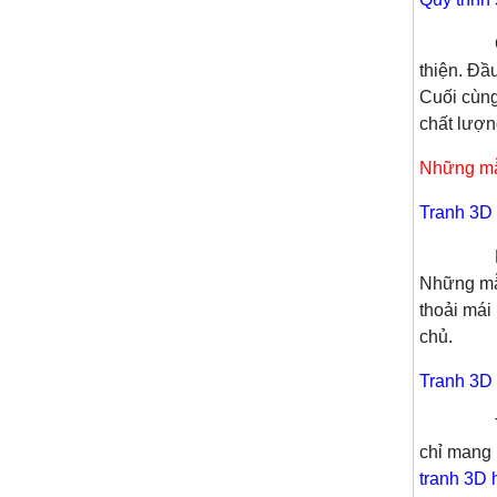
Quy trìn
thiện. Đầ
Cuối cùng
chất lượn
Những mẫu
Tranh 3D 
Một tron
Những mẫu
thoải mái
chủ.
Tranh 3D 
Trong ph
chỉ mang 
tranh 3D 