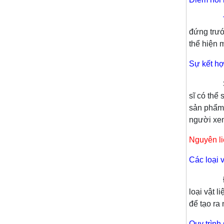
đứng trướ
thể hiện 
Sự kết hợ
Sự phát 
sĩ có thể
sản phẩm 
người xe
Nguyên li
Các loại 
Để t
loại vật 
để tạo ra 
Quy trình