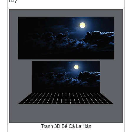
này.
Tranh 3D Bể Cá La Hán