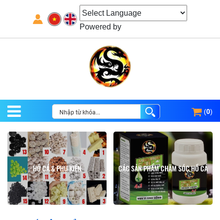
Powered by
(
0
)
HỒ CÁ & PHỤ KIỆN
CÁC SẢN PHẨM CHĂM SÓC HỒ CÁ