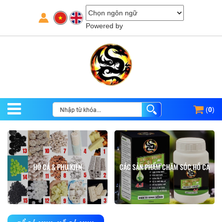
Powered by
(
0
)
HỒ CÁ & PHỤ KIỆN
CÁC SẢN PHẨM CHĂM SÓC HỒ CÁ