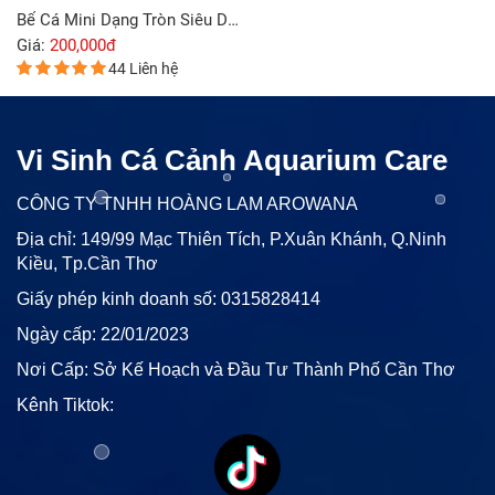
Bể Cá Mini Dạng Tròn Siêu Dễ Thương Jeneca Tg-02
Giá:
200,000đ
44 Liên hệ
Vi Sinh Cá Cảnh Aquarium Care
CÔNG TY TNHH HOÀNG LAM AROWANA
Địa chỉ: 149/99 Mạc Thiên Tích, P.Xuân Khánh, Q.Ninh
Kiều, Tp.Cần Thơ
Giấy phép kinh doanh số: 0315828414
Ngày cấp: 22/01/2023
Nơi Cấp: Sở Kế Hoạch và Đầu Tư Thành Phố Cần Thơ
Kênh Tiktok: