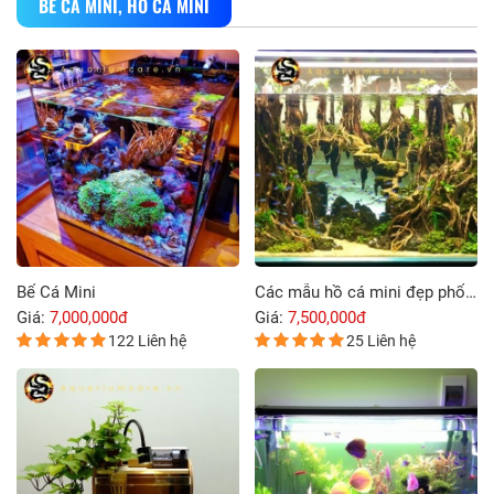
BỂ CÁ MINI, HỒ CÁ MINI
Bể Cá Mini
Các mẫu hồ cá mini đẹp phổ biến nhất hiện nay
Giá:
7,000,000đ
Giá:
7,500,000đ
122 Liên hệ
25 Liên hệ