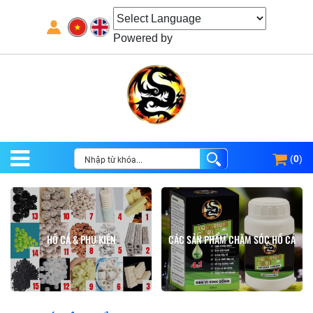
Powered by
(
0
)
HỒ CÁ & PHỤ KIỆN
CÁC SẢN PHẨM CHĂM SÓC HỒ CÁ