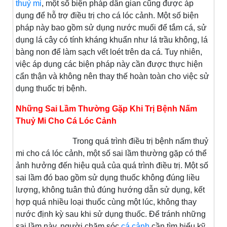
thuỷ mi
, một số biện pháp dân gian cũng được áp
dụng để hỗ trợ điều trị cho cá lóc cảnh. Một số biện
pháp này bao gồm sử dụng nước muối để tắm cá, sử
dụng lá cây có tính kháng khuẩn như lá trầu không, lá
bàng non để làm sạch vết loét trên da cá. Tuy nhiên,
việc áp dụng các biện pháp này cần được thực hiện
cẩn thận và không nên thay thế hoàn toàn cho việc sử
dụng thuốc trị bệnh.
Những Sai Lầm Thường Gặp Khi Trị Bệnh Nấm
Thuỷ Mi Cho Cá Lóc Cảnh
Trong quá trình điều trị bệnh nấm thuỷ
mi cho cá lóc cảnh, một số sai lầm thường gặp có thể
ảnh hưởng đến hiệu quả của quá trình điều trị. Một số
sai lầm đó bao gồm sử dụng thuốc không đúng liều
lượng, không tuân thủ đúng hướng dẫn sử dụng, kết
hợp quá nhiều loại thuốc cùng một lúc, không thay
nước định kỳ sau khi sử dụng thuốc. Để tránh những
sai lầm này, người chăm sóc
cá cảnh
cần tìm hiểu kỹ