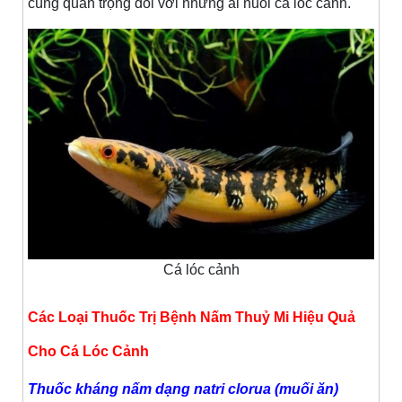
cùng quan trọng đối với những ai nuôi cá lóc cảnh.
Cá lóc cảnh
Các Loại Thuốc Trị Bệnh Nấm Thuỷ Mi Hiệu Quả
Cho Cá Lóc Cảnh
Thuốc kháng nấm dạng natri clorua (muối ăn)