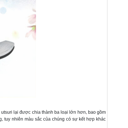
 utsuri lại được chia thành ba loại lớn hơn, bao gồm
rắng, tuy nhiên màu sắc của chúng có sự kết hợp khác