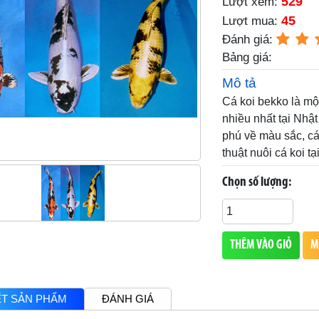
529
Lượt xem:
45
Lượt mua:
Đánh giá:
Bảng giá:
Mô tả
Cá koi bekko là mộ
nhiều nhất tại Nhậ
phú về màu sắc, cá
thuật nuôi cá koi t
Chọn số lượng:
THÊM VÀO GIỎ
M
IẾT SẢN PHẨM
ĐÁNH GIÁ