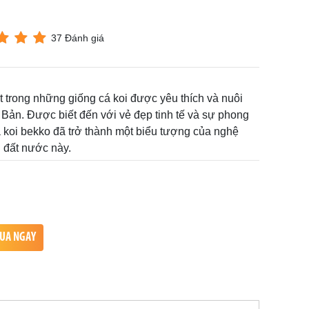
37 Đánh giá
t trong những giống cá koi được yêu thích và nuôi
t Bản. Được biết đến với vẻ đẹp tinh tế và sự phong
 koi bekko đã trở thành một biểu tượng của nghệ
ại đất nước này.
UA NGAY