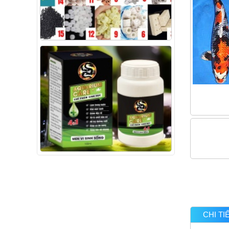
CHI T