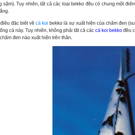
g sậm). Tuy nhiên, tất cả các loại bekko đều có chung một điể
rắng.
u đặc biệt về
cá koi
bekko là sự xuất hiện của chấm đen (sum
iống cá này. Tuy nhiên, không phải tất cả các
cá koi bekko
đều c
chấm đen nào xuất hiện trên thân.