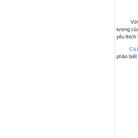
Với sự k
tượng của
yêu thích 
Cá 
phân biệt