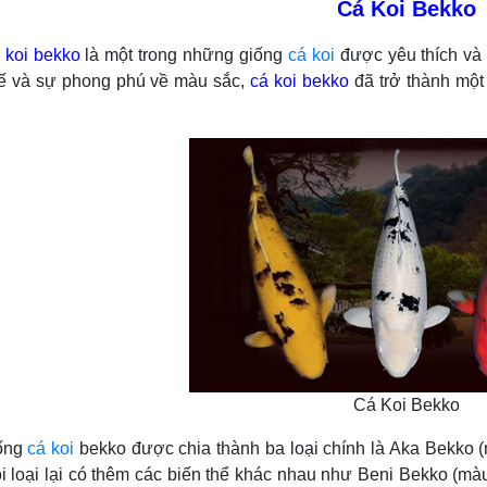
Cá Koi Bekko
 koi bekko
là một trong những giống
cá koi
được yêu thích và 
tế và sự phong phú về màu sắc,
cá koi bekko
đã trở thành một
Cá Koi Bekko
ng
cá koi
bekko được chia thành ba loại chính là Aka Bekko 
ỗi loại lại có thêm các biến thể khác nhau như Beni Bekko (