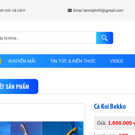
Emai: lamviptv92@gmail.com
KHUYẾN MÃI
TIN TỨC & KIẾN THỨC
VIDEO
IẾT SẢN PHẨM
Cá Koi Bekko
1.600.000 
Giá: