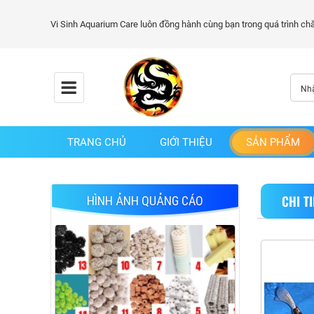
TRANG CHỦ
GIỚI THIỆU
SẢN PHẨM
CHI T
HÌNH ẢNH QUẢNG CÁO