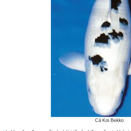
Cá Koi Bekko