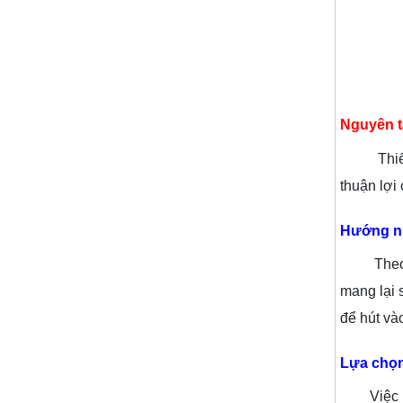
Nguyên t
Thiết kế
thuận lợi 
Hướng nh
Theo qua
mang lại 
để hút và
Lựa chọn
Việc lựa 