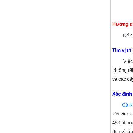
Hướng dẫ
Để có thể
Tìm vị tr
Việc chọn
trí rộng 
và các câ
Xác định
Cá K
với việc 
450 lít n
đẹp và ấn