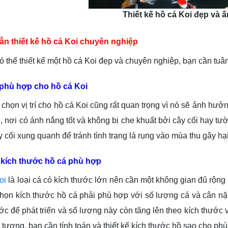
Thiết kế hồ cá Koi đẹp và 
n thiết kế hồ cá Koi chuyên nghiệp
 thiết kế một hồ cá Koi đẹp và chuyên nghiệp, bạn cần tuân
í phù hợp cho hồ cá Koi
 vị trí cho hồ cá Koi cũng rất quan trọng vì nó sẽ ảnh hưởng
rãi, nơi có ánh nắng tốt và không bị che khuất bởi cây cối hay 
y cối xung quanh để tránh tình trạng lá rụng vào mùa thu gây hạ
 kích thước hồ cá phù hợp
oi
là loại cá có kích thước lớn nên cần một không gian đủ rộng 
chọn kích thước hồ cá phải phù hợp với số lượng cá và cân nặn
ước để phát triển và số lượng này còn tăng lên theo kích thước
 tượng, bạn cần tính toán và thiết kế kích thước hồ sao cho ph