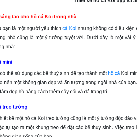
Thiết kế hồ cá Koi đẹp và 
sáng tạo cho hồ cá Koi trong nhà
 là một người yêu thích
cá Koi
nhưng không có điều kiện để
ong nhà cũng là một ý tưởng tuyệt vời. Dưới đây là một vài 
ng nhà:
i mini
hể sử dụng các bể thuỷ sinh để tạo thành một
hồ cá
Koi min
o nên một không gian đẹp và ấn tượng trong ngôi nhà của bạn. 
làm đẹp hồ bằng cách thêm cây cối và đá trang trí.
i treo tường
t kế một hồ cá Koi treo tường cũng là một ý tưởng độc đáo và 
c tự tạo ra một khung treo để đặt các bể thuỷ sinh. Việc treo
hông gian sống của bạn.