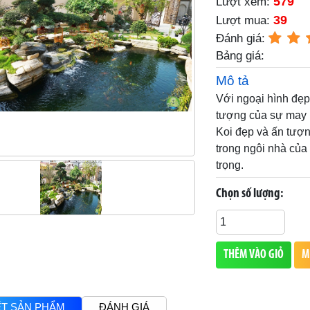
579
Lượt xem:
39
Lượt mua:
Đánh giá:
Bảng giá:
Mô tả
Với ngoại hình đẹp
tượng của sự may mắ
Koi đẹp và ấn tượn
trong ngôi nhà của
trọng.
Chọn số lượng:
THÊM VÀO GIỎ
M
IẾT SẢN PHẨM
ĐÁNH GIÁ