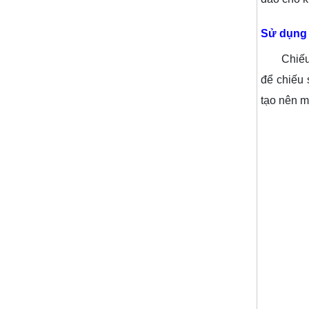
Sử dụng 
Chiếu sá
để chiếu 
tạo nên m