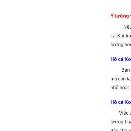
Ý tưởng 
Nếu bạn
cá Koi tr
tượng tro
Hồ cá Ko
Bạn có t
mà còn tạ
nhỏ hoặc 
Hồ cá Ko
Việc thiế
tường hoặ
đáo cho k