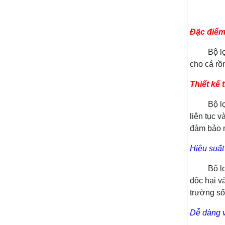
Đặc điểm 
Bộ lọc là
cho cá rồ
Thiết kế
Bộ lọc hồ
liên tục 
đảm bảo m
Hiệu suất
Bộ lọc hồ
độc hại và
trường số
Dễ dàng 