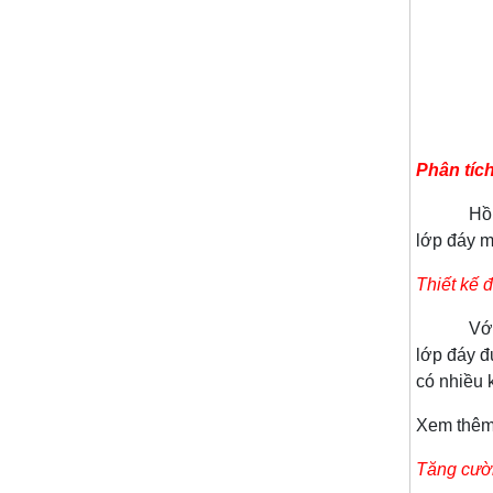
Phân tíc
Hồ cá rồn
lớp đáy m
Thiết kế 
Với 4 lớp
lớp đáy đ
có nhiều 
Xem thê
Tăng cườ