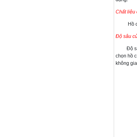
Chất liệu
Hồ cá rồ
Độ sâu c
Độ sâu củ
chọn hồ c
không gia