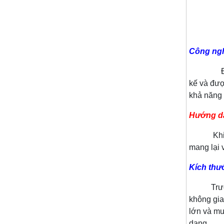
Công ngh
Để tạo ra
kế và đượ
khả năng 
Hướng dẫ
Khi lựa c
mang lại 
Kích thư
Trước kh
không gia
lớn và mu
dạng.