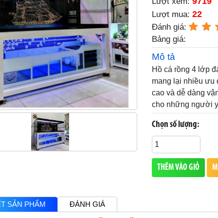
9719
Lượt xem:
22
Lượt mua:
Đánh giá:
Bảng giá:
Mô tả
Hồ cá rồng 4 lớp đ
mang lại nhiều ưu đ
cao và dễ dàng vận
cho những người yê
Chọn số lượng:
THÊM VÀO GIỎ
M
IẾT SẢN PHẨM
ĐÁNH GIÁ