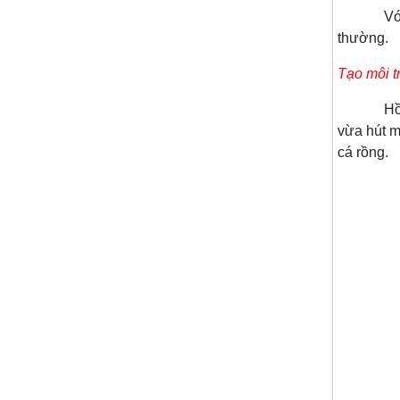
Với 4 lớp
thường.
Tạo môi t
Hồ cá rồ
vừa hút m
cá rồng.