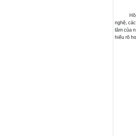
Hồ cá rồn
nghệ, các
tâm của n
hiểu rõ h