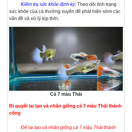
Kiểm tra sức khỏe định kỳ:
Theo dõi tình trạng
sức khỏe của cá thường xuyên để phát hiện sớm các
vấn đề và xử lý kịp thời.
Cá 7 màu Thái
Bí quyết lai tạo và nhân giống cá 7 màu Thái thành
công
Để lai tạo và nhân giống cá 7 màu Thái thành