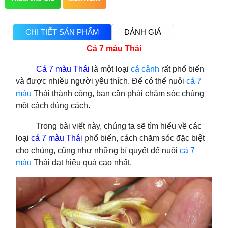
CHI TIẾT SẢN PHẨM
ĐÁNH GIÁ
Cá 7 màu Thái
Cá 7 màu Thái
là một loại
cá cảnh
rất phổ biến
và được nhiều người yêu thích. Để có thể nuôi
cá 7
màu
Thái thành công, bạn cần phải chăm sóc chúng
một cách đúng cách.
Trong bài viết này, chúng ta sẽ tìm hiểu về các
loại
cá 7 màu Thái
phổ biến, cách chăm sóc đặc biệt
cho chúng, cũng như những bí quyết để nuôi
cá 7
màu
Thái đạt hiệu quả cao nhất.