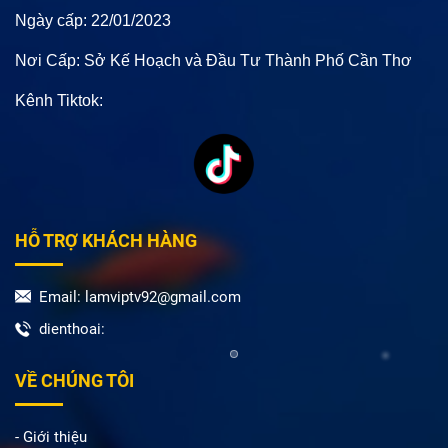
Ngày cấp: 22/01/2023
Nơi Cấp: Sở Kế Hoạch và Đầu Tư Thành Phố Cần Thơ
Kênh Tiktok:
HỖ TRỢ KHÁCH HÀNG
Email: lamviptv92@gmail.com
dienthoai:
VỀ CHÚNG TÔI
- Giới thiệu