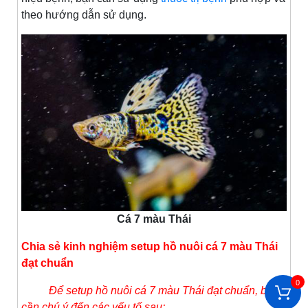
theo hướng dẫn sử dụng.
Cá 7 màu Thái
Chia sẻ kinh nghiệm setup hồ nuôi cá 7 màu Thái
đạt chuẩn
0
Để setup hồ nuôi cá 7 màu Thái đạt chuẩn, bạn
cần chú ý đến các yếu tố sau: