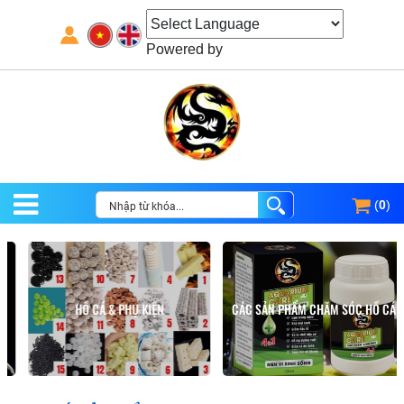
Powered by
(
0
)
HỒ CÁ & PHỤ KIỆN
CÁC SẢN PHẨM CHĂM SÓC HỒ CÁ