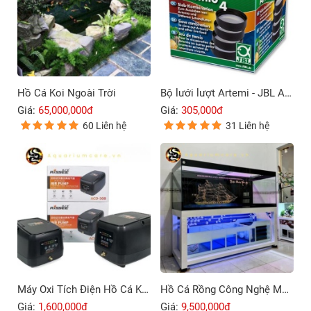
Hồ Cá Koi Ngoài Trời
Bộ lưới lượt Artemi - JBL Artemio 4
Giá:
65,000,000đ
Giá:
305,000đ
60 Liên hệ
31 Liên hệ
Máy Oxi Tích Điện Hồ Cá Koi Rissee ACD-30B – 80B
Hồ Cá Rồng Công Nghệ Mới 4 Lớp Đáy
Giá:
1,600,000đ
Giá:
9,500,000đ