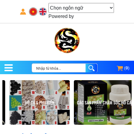
Powered by
(
0
)
HỒ CÁ & PHỤ KIỆN
CÁC SẢN PHẨM CHĂM SÓC HỒ CÁ