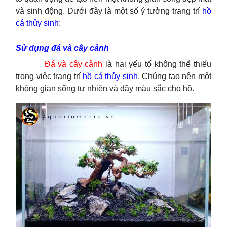
và sinh động. Dưới đây là một số ý tưởng trang trí
hồ
cá thủy sinh
:
Sử dụng đá và cây cảnh
Đá và cây cảnh
là hai yếu tố không thể thiếu
trong việc trang trí
hồ cá thủy sinh
. Chúng tạo nên một
không gian sống tự nhiên và đầy màu sắc cho hồ.