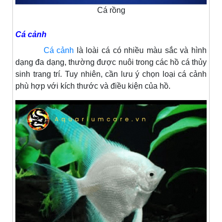
Cá rồng
Cá cảnh
Cá cảnh
là loài cá có nhiều màu sắc và hình
dạng đa dạng, thường được nuôi trong các hồ cá thủy
sinh trang trí. Tuy nhiên, cần lưu ý chọn loại cá cảnh
phù hợp với kích thước và điều kiện của hồ.