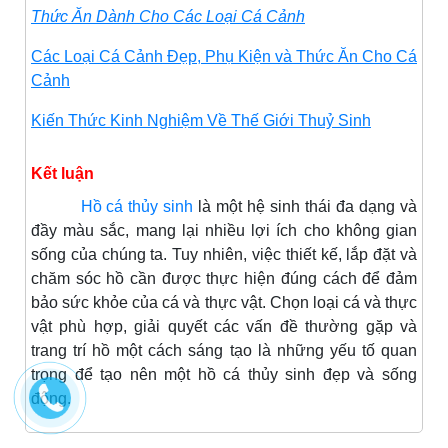
Thức Ăn Dành Cho Các Loại Cá Cảnh
Các Loại Cá Cảnh Đẹp, Phụ Kiện và Thức Ăn Cho Cá
Cảnh
Kiến Thức Kinh Nghiệm Về Thế Giới Thuỷ Sinh
Kết luận
Hồ cá thủy sinh
là một hệ sinh thái đa dạng và
đầy màu sắc, mang lại nhiều lợi ích cho không gian
sống của chúng ta. Tuy nhiên, việc thiết kế, lắp đặt và
chăm sóc hồ cần được thực hiện đúng cách để đảm
bảo sức khỏe của cá và thực vật. Chọn loại cá và thực
vật phù hợp, giải quyết các vấn đề thường gặp và
trang trí hồ một cách sáng tạo là những yếu tố quan
trọng để tạo nên một hồ cá thủy sinh đẹp và sống
động.