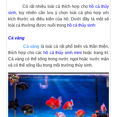
Có rất nhiều loài cá thích hợp cho
hồ cá thủy
sinh
, tuy nhiên cần lưu ý chọn loài cá phù hợp với
kích thước và điều kiện của hồ. Dưới đây là một số
loài cá thường được nuôi trong
hồ cá thủy sinh
:
Cá vàng
Cá vàng
là loài cá rất phổ biến và thân thiện,
thích hợp cho các
hồ cá thủy sinh mini
hoặc trang trí.
Cá vàng có thể sống trong nước ngọt hoặc nước mặn
và có thể sống lâu trong môi trường thủy sinh.