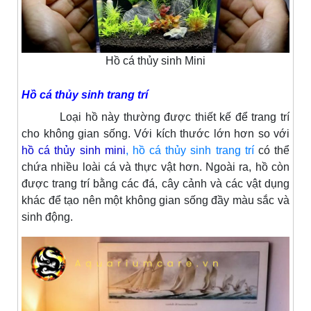
Hồ cá thủy sinh Mini
Hồ cá thủy sinh trang trí
Loại hồ này thường được thiết kế để trang trí
cho không gian sống. Với kích thước lớn hơn so với
hồ cá thủy sinh mini
,
hồ cá thủy sinh trang trí
có thể
chứa nhiều loài cá và thực vật hơn. Ngoài ra, hồ còn
được trang trí bằng các đá, cây cảnh và các vật dụng
khác để tạo nên một không gian sống đầy màu sắc và
sinh động.