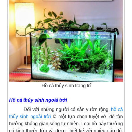
Hồ cá thủy sinh trang trí
Hồ cá thủy sinh ngoài trời
Đối với những người có sân vườn rộng,
hồ cá
thủy sinh ngoài trời
là một lựa chọn tuyệt vời để tận
hưởng không gian sống tự nhiên. Loại hồ này thường
có kích thước lớn và được thiết kế với nhiều cấp độ,