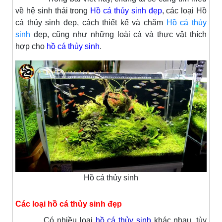
về hệ sinh thái trong
Hồ cá thủy sinh đẹp
, các loại
Hồ
cá thủy sinh đẹp
, cách thiết kế và chăm
Hồ cá thủy
sinh
đẹp
, cũng như những loài cá và thực vật thích
hợp cho
hồ cá thủy sinh
.
Hồ cá thủy sinh
Các loại hồ cá thủy sinh đẹp
Có nhiều loại
hồ cá thủy sinh
khác nhau, tùy