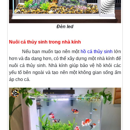
Đèn led
Nuôi cá thủy sinh trong nhà kính
Nếu bạn muốn tạo nên một
hồ cá thủy sinh
lớn
hơn và đa dạng hơn, có thể xây dựng một nhà kính để
nuôi cá thủy sinh. Nhà kính giúp bảo vệ hồ khỏi các
yếu tố bên ngoài và tạo nên một không gian sống ấm
áp cho cá.