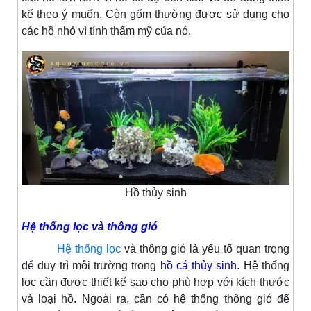
kế theo ý muốn. Còn gốm thường được sử dụng cho
các hồ nhỏ vì tính thẩm mỹ của nó.
Hồ thủy sinh
Hệ thống lọc và thông gió
Hệ thống lọc
và thông gió là yếu tố quan trọng
để duy trì môi trường trong
hồ cá thủy sinh
. Hệ thống
lọc cần được thiết kế sao cho phù hợp với kích thước
và loại hồ. Ngoài ra, cần có hệ thống thông gió để