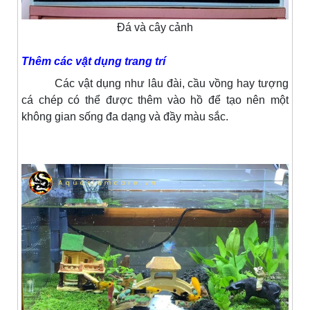
Đá và cây cảnh
Thêm các vật dụng trang trí
Các vật dụng như lâu đài, cầu vồng hay tượng
cá chép có thể được thêm vào hồ để tạo nên một
không gian sống đa dạng và đầy màu sắc.