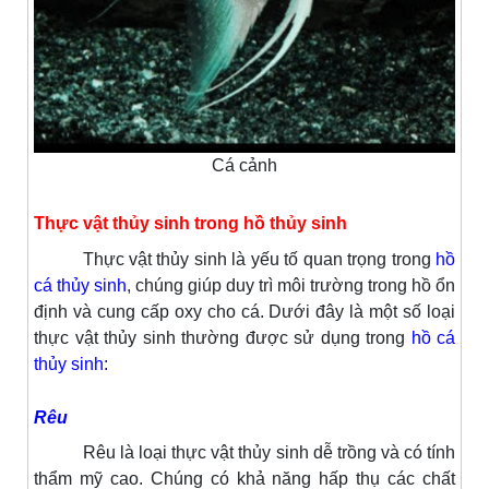
Cá cảnh
Thực vật thủy sinh trong hồ thủy sinh
Thực vật thủy sinh là yếu tố quan trọng trong
hồ
cá thủy sinh
, chúng giúp duy trì môi trường trong hồ ổn
định và cung cấp oxy cho cá. Dưới đây là một số loại
thực vật thủy sinh thường được sử dụng trong
hồ cá
thủy sinh
:
Rêu
Rêu là loại thực vật thủy sinh dễ trồng và có tính
thẩm mỹ cao. Chúng có khả năng hấp thụ các chất