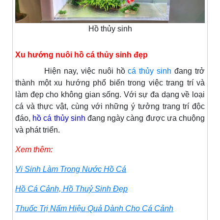
Hồ thủy sinh
Xu hướng nuôi hồ cá thủy sinh đẹp
Hiện nay, việc nuôi hồ
cá thủy sinh
đang trở
thành một xu hướng phổ biến trong việc trang trí và
làm đẹp cho không gian sống. Với sự đa dạng về loại
cá và thực vật, cùng với những ý tưởng trang trí độc
đáo,
hồ cá thủy sinh
đang ngày càng được ưa chuộng
và phát triển.
Xem thêm:
Vi Sinh Làm Trong Nước Hồ Cá
Hồ Cá Cảnh, Hồ Thuỷ Sinh Đẹp
Thuốc Trị Nấm Hiệu Quả Dành Cho Cá Cảnh