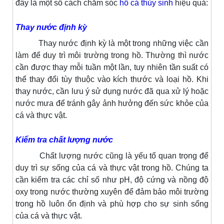
đây là một số cách chăm sóc
hồ cá thủy sinh
hiệu quả:
Thay nước định kỳ
Thay nước định kỳ là một trong những việc cần
làm để duy trì môi trường trong hồ. Thường thì nước
cần được thay mỗi tuần một lần, tuy nhiên tần suất có
thể thay đổi tùy thuộc vào kích thước và loại hồ. Khi
thay nước, cần lưu ý sử dụng nước đã qua xử lý hoặc
nước mưa để tránh gây ảnh hưởng đến sức khỏe của
cá và thực vật.
Kiểm tra chất lượng nước
Chất lượng nước cũng là yếu tố quan trọng để
duy trì sự sống của cá và thực vật trong hồ. Chúng ta
cần kiểm tra các chỉ số như pH, độ cứng và nồng độ
oxy trong nước thường xuyên để đảm bảo môi trường
trong hồ luôn ổn định và phù hợp cho sự sinh sống
của cá và thực vật.