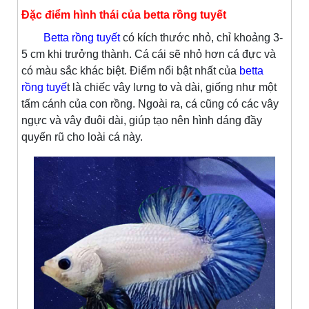
Đặc điểm hình thái của betta rồng tuyết
Betta rồng tuyết
có kích thước nhỏ, chỉ khoảng 3-
5 cm khi trưởng thành. Cá cái sẽ nhỏ hơn cá đực và
có màu sắc khác biệt. Điểm nổi bật nhất của
betta
rồng tuyế
t là chiếc vây lưng to và dài, giống như một
tấm cánh của con rồng. Ngoài ra, cá cũng có các vây
ngực và vây đuôi dài, giúp tạo nên hình dáng đầy
quyến rũ cho loài cá này.