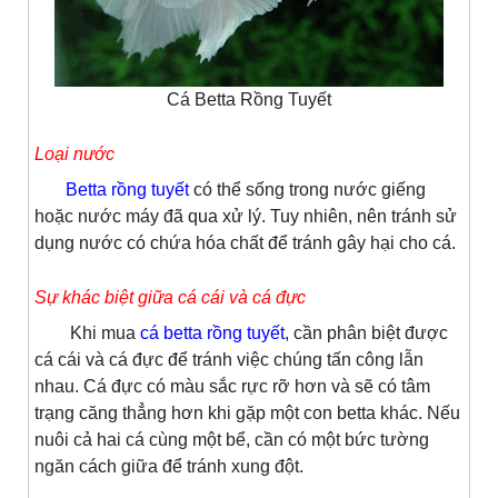
Cá Betta Rồng Tuyết
Loại nước
Betta rồng tuyết
có thể sống trong nước giếng
hoặc nước máy đã qua xử lý. Tuy nhiên, nên tránh sử
dụng nước có chứa hóa chất để tránh gây hại cho cá.
Sự khác biệt giữa cá cái và cá đực
Khi mua
cá betta rồng tuyết
, cần phân biệt được
cá cái và cá đực để tránh việc chúng tấn công lẫn
nhau. Cá đực có màu sắc rực rỡ hơn và sẽ có tâm
trạng căng thẳng hơn khi gặp một con betta khác. Nếu
nuôi cả hai cá cùng một bể, cần có một bức tường
ngăn cách giữa để tránh xung đột.