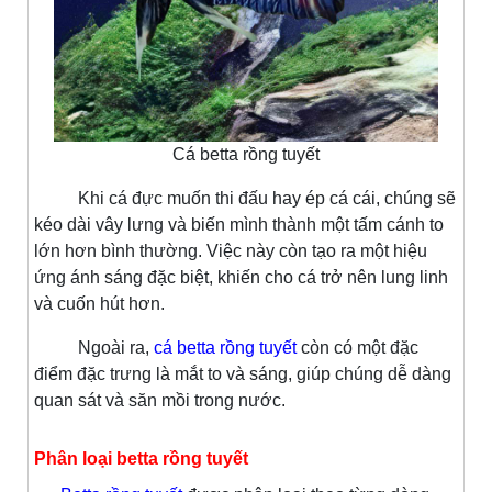
Cá betta rồng tuyết
Khi cá đực muốn thi đấu hay ép cá cái, chúng sẽ
kéo dài vây lưng và biến mình thành một tấm cánh to
lớn hơn bình thường. Việc này còn tạo ra một hiệu
ứng ánh sáng đặc biệt, khiến cho cá trở nên lung linh
và cuốn hút hơn.
Ngoài ra,
cá betta rồng tuyết
còn có một đặc
điểm đặc trưng là mắt to và sáng, giúp chúng dễ dàng
quan sát và săn mồi trong nước.
Phân loại betta rồng tuyết