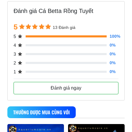
Đánh giá Cá Betta Rồng Tuyết
5
13 Đánh giá
5
100%
4
0%
3
0%
2
0%
1
0%
Đánh giá ngay
THƯỜNG ĐƯỢC MUA CÙNG VỚI