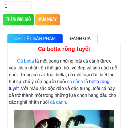
THÊM VÀO GIỎ
MUA NGAY
CHI TIẾT SẢN PHẨM
ĐÁNH GIÁ
Cá betta rồng tuyết
Cá betta
là một trong những loài cá cảnh được
yêu thích nhất trên thế giới bởi vẻ đẹp và tính cách dễ
nuôi. Trong số các loài betta, có một loại đặc biệt thu
hút sự chú ý của người nuôi
cá cảnh
là
betta rồng
tuyết
. Với màu sắc độc đáo và đặc trưng, loài cá này
đã trở thành một trong những lựa chọn hàng đầu cho
các nghệ nhân nuôi
cá cảnh
.