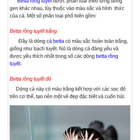
Betta rồng tuyết
được phân loại theo từng dòng
gen khác nhau, tùy thuộc vào màu sắc và hình thức
của cá. Một số phân loại phổ biến gồm:
Betta rồng tuyết trắng
Đây là dòng
cá betta
có màu sắc hoàn toàn trắng,
giống như bạch tuyết. Nó là dòng cá đáng yêu và
được yêu thích nhất trong số các dòng
betta rồng
tuyết.
Betta rồng tuyết đỏ
Dòng cá này có màu trắng kết hợp với các sọc đỏ
trên cơ thể, tạo nên một vẻ đẹp đặc biệt và cuốn hút.