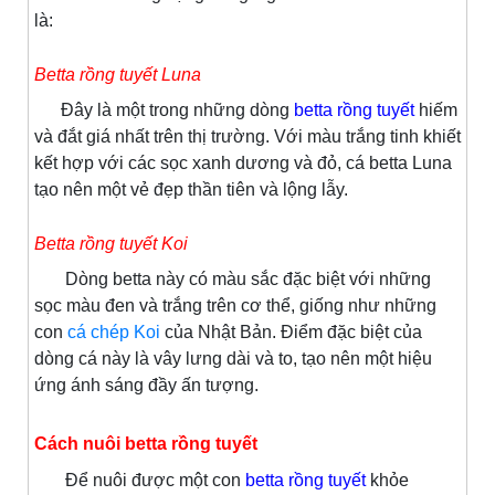
là:
Betta rồng tuyết Luna
Đây là một trong những dòng
betta rồng tuyết
hiếm
và đắt giá nhất trên thị trường. Với màu trắng tinh khiết
kết hợp với các sọc xanh dương và đỏ, cá betta Luna
tạo nên một vẻ đẹp thần tiên và lộng lẫy.
Betta rồng tuyết Koi
Dòng betta này có màu sắc đặc biệt với những
sọc màu đen và trắng trên cơ thể, giống như những
con
cá chép Koi
của Nhật Bản. Điểm đặc biệt của
dòng cá này là vây lưng dài và to, tạo nên một hiệu
ứng ánh sáng đầy ấn tượng.
Cách nuôi betta rồng tuyết
Để nuôi được một con
betta rồng tuyết
khỏe