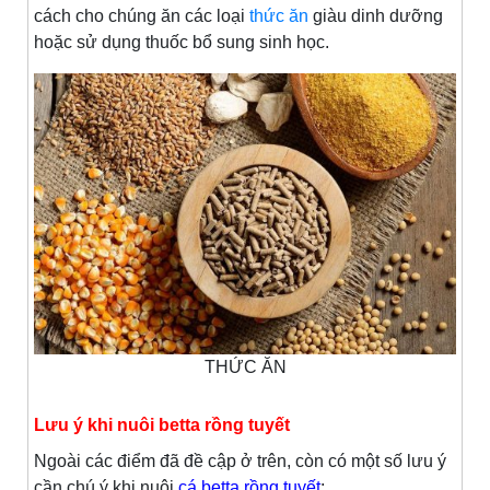
cách cho chúng ăn các loại
thức ăn
giàu dinh dưỡng
hoặc sử dụng thuốc bổ sung sinh học.
THỨC ĂN
Lưu ý khi nuôi betta rồng tuyết
Ngoài các điểm đã đề cập ở trên, còn có một số lưu ý
cần chú ý khi nuôi
cá betta rồng tuyết
: