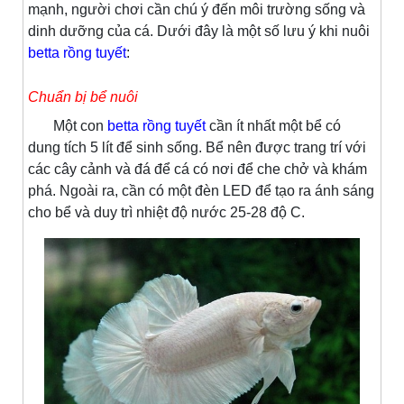
mạnh, người chơi cần chú ý đến môi trường sống và
dinh dưỡng của cá. Dưới đây là một số lưu ý khi nuôi
betta rồng tuyết
:
Chuẩn bị bể nuôi
Một con
betta rồng tuyết
cần ít nhất một bể có
dung tích 5 lít để sinh sống. Bể nên được trang trí với
các cây cảnh và đá để cá có nơi để che chở và khám
phá. Ngoài ra, cần có một đèn LED để tạo ra ánh sáng
cho bể và duy trì nhiệt độ nước 25-28 độ C.