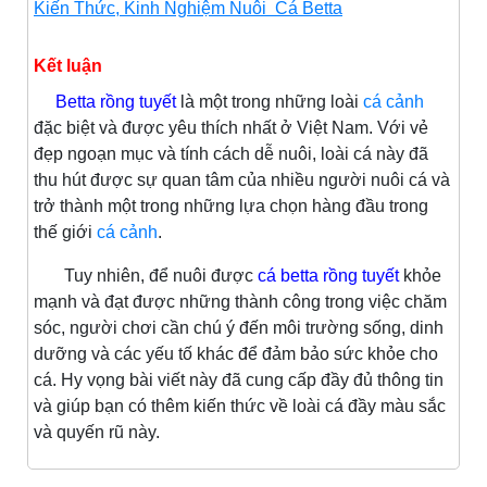
Kiến Thức, Kinh Nghiệm Nuôi Cá Betta
Kết luận
Betta rồng tuyết
là một trong những loài
cá cảnh
đặc biệt và được yêu thích nhất ở Việt Nam. Với vẻ
đẹp ngoạn mục và tính cách dễ nuôi, loài cá này đã
thu hút được sự quan tâm của nhiều người nuôi cá và
trở thành một trong những lựa chọn hàng đầu trong
thế giới
cá cảnh
.
Tuy nhiên, để nuôi được
cá betta rồng tuyết
khỏe
mạnh và đạt được những thành công trong việc chăm
sóc, người chơi cần chú ý đến môi trường sống, dinh
dưỡng và các yếu tố khác để đảm bảo sức khỏe cho
cá. Hy vọng bài viết này đã cung cấp đầy đủ thông tin
và giúp bạn có thêm kiến thức về loài cá đầy màu sắc
và quyến rũ này.