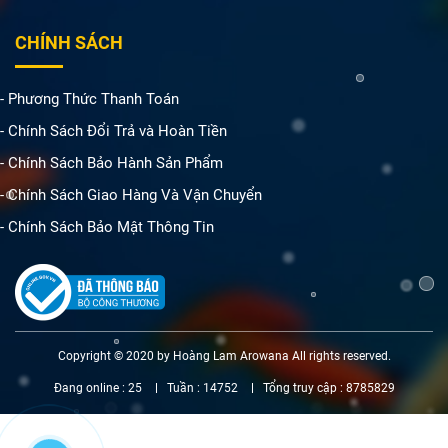
CHÍNH SÁCH
- Phương Thức Thanh Toán
- Chính Sách Đổi Trả và Hoàn Tiền
- Chính Sách Bảo Hành Sản Phẩm
- Chính Sách Giao Hàng Và Vận Chuyển
- Chính Sách Bảo Mật Thông Tin
Copyright © 2020 by Hoàng Lam Arowana All rights reserved.
Đang online :
25
Tuần :
14752
Tổng truy cập :
8785829