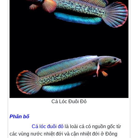
Cá Lóc Đuôi Đỏ
Phân bố
Cá lóc đuôi đỏ
là loài cá có nguồn gốc từ
các vùng nước nhiệt đới và cận nhiệt đới ở Đông