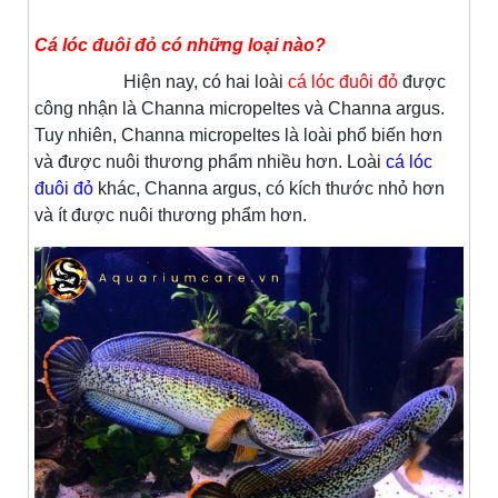
Cá lóc đuôi đỏ có những loại nào?
Hiện nay, có hai loài
cá lóc đuôi đỏ
được
công nhận là Channa micropeltes và Channa argus.
Tuy nhiên, Channa micropeltes là loài phổ biến hơn
và được nuôi thương phẩm nhiều hơn. Loài
cá lóc
đuôi đỏ
khác, Channa argus, có kích thước nhỏ hơn
và ít được nuôi thương phẩm hơn.