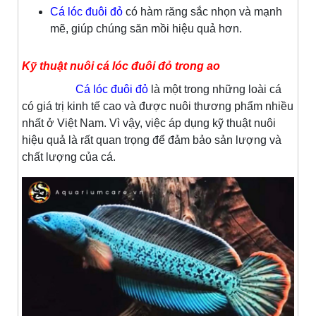
Cá lóc đuôi đỏ
có hàm răng sắc nhọn và mạnh
mẽ, giúp chúng săn mồi hiệu quả hơn.
Kỹ thuật nuôi cá lóc đuôi đỏ trong ao
Cá lóc đuôi đỏ
là một trong những loài cá
có giá trị kinh tế cao và được nuôi thương phẩm nhiều
nhất ở Việt Nam. Vì vậy, việc áp dụng kỹ thuật nuôi
hiệu quả là rất quan trọng để đảm bảo sản lượng và
chất lượng của cá.