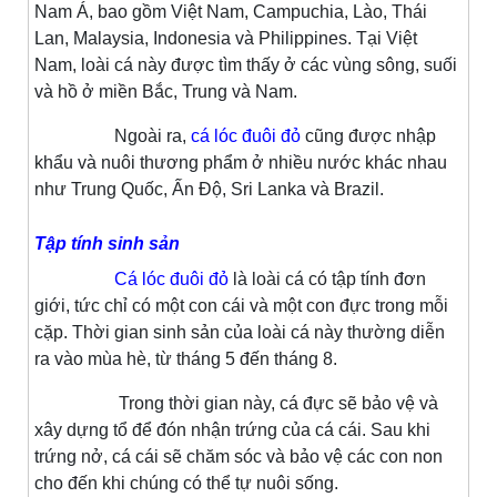
Nam Á, bao gồm Việt Nam, Campuchia, Lào, Thái
Lan, Malaysia, Indonesia và Philippines. Tại Việt
Nam, loài cá này được tìm thấy ở các vùng sông, suối
và hồ ở miền Bắc, Trung và Nam.
Ngoài ra,
cá lóc đuôi đỏ
cũng được nhập
khẩu và nuôi thương phẩm ở nhiều nước khác nhau
như Trung Quốc, Ấn Độ, Sri Lanka và Brazil.
Tập tính sinh sản
Cá lóc đuôi đỏ
là loài cá có tập tính đơn
giới, tức chỉ có một con cái và một con đực trong mỗi
cặp. Thời gian sinh sản của loài cá này thường diễn
ra vào mùa hè, từ tháng 5 đến tháng 8.
Trong thời gian này, cá đực sẽ bảo vệ và
xây dựng tổ để đón nhận trứng của cá cái. Sau khi
trứng nở, cá cái sẽ chăm sóc và bảo vệ các con non
cho đến khi chúng có thể tự nuôi sống.