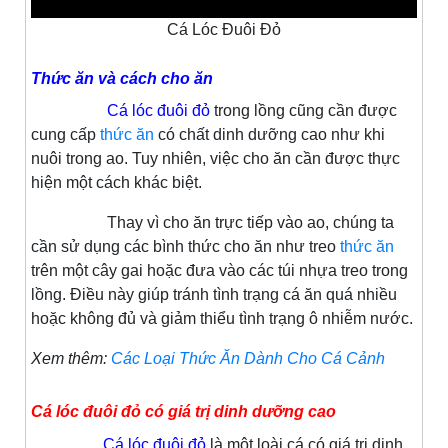
Cá Lóc Đuôi Đỏ
Thức ăn và cách cho ăn
Cá lóc đuôi đỏ
trong lồng cũng cần được
cung cấp
thức ăn
có chất dinh dưỡng cao như khi
nuôi trong ao. Tuy nhiên, việc cho ăn cần được thực
hiện một cách khác biệt.
Thay vì cho ăn trực tiếp vào ao, chúng ta
cần sử dụng các bình thức cho ăn như treo
thức ăn
trên một cây gai hoặc đưa vào các túi nhựa treo trong
lồng. Điều này giúp tránh tình trạng cá ăn quá nhiều
hoặc không đủ và giảm thiểu tình trạng ô nhiễm nước.
Xem thêm:
Các Loại Thức Ăn Dành Cho Cá Cảnh
Cá lóc đuôi đỏ có giá trị dinh dưỡng cao
Cá lóc đuôi đỏ
là một loài cá có giá trị dinh