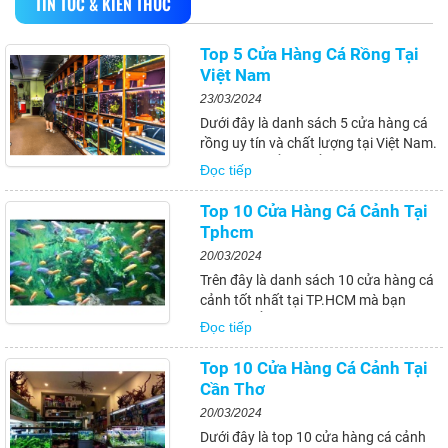
TIN TỨC & KIẾN THỨC
Top 5 Cửa Hàng Cá Rồng Tại
Việt Nam
23/03/2024
Dưới đây là danh sách 5 cửa hàng cá
rồng uy tín và chất lượng tại Việt Nam.
Tuy nhiên, để có thể mua được cá rồng
Đọc tiếp
chất lượng và phù hợp với nhu cầu của
mình, bạn nên cân nhắc kỹ trước khi
Top 10 Cửa Hàng Cá Cảnh Tại
quyết định mua. Hãy tham khảo ý...
Tphcm
20/03/2024
Trên đây là danh sách 10 cửa hàng cá
cảnh tốt nhất tại TP.HCM mà bạn
không thể bỏ qua. Hãy lựa chọn cho
Đọc tiếp
mình một địa chỉ uy tín và chất lượng
để có thể khám phá thế giới cá cảnh đa
Top 10 Cửa Hàng Cá Cảnh Tại
dạng và độc đáo tại TP.HCM. Đừng
Cần Thơ
quên áp...
20/03/2024
Dưới đây là top 10 cửa hàng cá cảnh