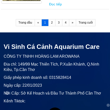
bạn. Tất cả các cửa hàng này đều có
Đọc tiếp
uy tín và chất lượng cao, mang đến cho
khách hàng những sản phẩm và dịch
vụ tốt nhất. Hy vọng bài viết này sẽ
giúp...
Trang đầu
«
1
2
3
4
»
Trang cuối
Vi Sinh Cá Cảnh Aquarium Care
CÔNG TY TNHH HOÀNG LAM AROWANA
Địa chỉ: 149/99 Mạc Thiên Tích, P.Xuân Khánh, Q.Ninh
Kiều, Tp.Cần Thơ
Giấy phép kinh doanh số: 0315828414
Ngày cấp: 22/01/2023
Nơi Cấp: Sở Kế Hoạch và Đầu Tư Thành Phố Cần Thơ
Kênh Tiktok: