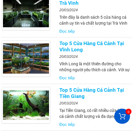
cá cảnh tại tỉnh này. Hãy lựa chọn
Trà Vinh
cửa...
20/03/2024
Trên đây là danh sách 5 cửa hàng cá
cảnh uy tín và chất lượng tại Trà Vinh
mà bạn không thể bỏ qua khi muốn
Đọc tiếp
mua cá cảnh. Mỗi cửa hàng đều có
những ưu điểm riêng và đều đáp ứng
Top 5 Cửa Hàng Cá Cảnh Tại
được nhu cầu của khách hàng với đội
Vĩnh Long
ngũ nhân...
20/03/2024
Vĩnh Long là một thiên đường cho
những người yêu thích cá cảnh. Với sự
đa dạng và phong phú của các loại cá
Đọc tiếp
cảnh, cùng với những cửa hànguy tín
và chất lượng, bạn có thể dễ dàng tìm
Top 5 Cửa Hàng Cá Cảnh Tại
thấy những loại cá cảnh mà mình
Tiền Giang
mong muốn...
20/03/2024
Tại Tiền Giang, có rất nhiều cửa hàng
0
cá cảnh chất lượng và đa dạng về loại
cá. Tuy nhiên, để chọn được một cửa
Đọc tiếp
hàng uy tín và phù hợp với nhu cầu của