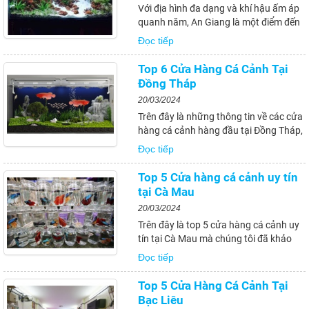
Với địa hình đa dạng và khí hậu ấm áp
quanh năm, An Giang là một điểm đến
lý tưởng cho những ai yêu thích nuôi cá
Đọc tiếp
cảnh. Với nhiều cửa hàng cá cảnh uy
tín và chất lượng, bạn có thể dễ dàng
Top 6 Cửa Hàng Cá Cảnh Tại
tìm kiếm và mua được những loại cá...
Đồng Tháp
20/03/2024
Trên đây là những thông tin về các cửa
hàng cá cảnh hàng đầu tại Đồng Tháp,
những tiêu chí đánh giá cửa hàng cá
Đọc tiếp
cảnh uy tín, được ưa chuộng nhất, địa
chỉ bán cá cảnh chất lượng cao, bí
Top 5 Cửa hàng cá cảnh uy tín
quyết lựa chọn cửa hàng cá cảnh tin...
tại Cà Mau
20/03/2024
Trên đây là top 5 cửa hàng cá cảnh uy
tín tại Cà Mau mà chúng tôi đã khảo
sát và đánh giá dựa trên các tiêu chí
Đọc tiếp
như chất lượng sản phẩm, đội ngũ
nhân viên, dịch vụ hậu mãi và không
Top 5 Cửa Hàng Cá Cảnh Tại
gian mua sắm. Hy vọng bài viết sẽ giúp
Bạc Liêu
bạn có...