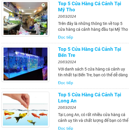
bạn, hãy tham khảo ý kiến của những
Top 5 Cửa Hàng Cá Cảnh Tại
người đã từng mua sắm tại đó và...
Mỹ Tho
20/03/2024
Trên đây là những thông tin về top 5
cửa hàng cá cảnh hàng đầu tại Mỹ Tho
và những điều cần biết khi mua cá
Đọc tiếp
cảnh tại địa phương này. Hi vọng bài
viết sẽ giúp bạn có thêm kiến thức và
Top 5 Cửa Hàng Cá Cảnh Tại
lựa chọn được những loại cá cảnh
Bến Tre
phù...
20/03/2024
Với danh sách 5 cửa hàng cá cảnh uy
tín nhất tại Bến Tre, bạn có thể dễ dàng
tìm mua các loại cá cảnh chất lượng và
Đọc tiếp
được tư vấn bởi những người am hiểu
về thế giới cá cảnh. Đồng thời, việc
Top 5 Cửa Hàng Cá Cảnh Tại
khám phá và trải nghiệm vẻ...
Long An
20/03/2024
Tại Long An, có rất nhiều cửa hàng cá
cảnh uy tín và chất lượng để bạn có thể
lựa chọn. Tuy nhiên, để chọn được một
Đọc tiếp