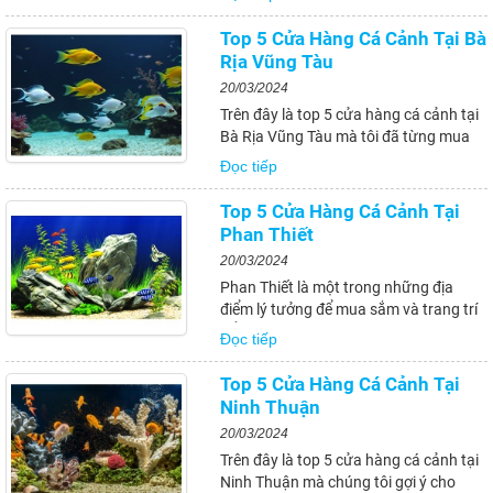
cửa hàng và sản phẩm phù hợp, bạn
cần tìm hiểu và áp dụng các kinh
Top 5 Cửa Hàng Cá Cảnh Tại Bà
nghiệm và bí quyết đã được chia sẻ...
Rịa Vũng Tàu
20/03/2024
Trên đây là top 5 cửa hàng cá cảnh tại
Bà Rịa Vũng Tàu mà tôi đã từng mua
và có trải nghiệm tốt. Hy vọng bài viết
Đọc tiếp
này sẽ giúp bạn tìm được địa chỉ mua
cá cảnh phù hợp và có những kinh
Top 5 Cửa Hàng Cá Cảnh Tại
nghiệm để chọn mua và nuôi dưỡng
Phan Thiết
các...
20/03/2024
Phan Thiết là một trong những địa
điểm lý tưởng để mua sắm và trang trí
bể cá cảnh. Với sự đa dạng về loại cá
Đọc tiếp
và phụ kiện, cùng với đội ngũ nhân viên
nhiệt tình và chuyên nghiệp, các cửa
Top 5 Cửa Hàng Cá Cảnh Tại
hàng cá cảnh tại Phan Thiết sẽ giúp...
Ninh Thuận
20/03/2024
Trên đây là top 5 cửa hàng cá cảnh tại
Ninh Thuận mà chúng tôi gợi ý cho