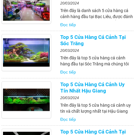
20/03/2024
Trên đây là danh sách 5 cửa hàng cá
cảnh hàng đầu tại Bạc Liêu, được đánh
giá cao về chất lượng sản phẩm và
Đọc tiếp
dịch vụ. Để tìm kiếm và lựa chọn một
cửa hàng cá cảnh uy tín tại địa phương
Top 5 Cửa Hàng Cá Cảnh Tại
này, bạn có thể tham khảo các gợi...
Sóc Trăng
20/03/2024
Trên đây là top 5 cửa hàng cá cảnh
hàng đầu tại Sóc Trăng mà chúng tôi
giới thiệu đến bạn. Đây là những địa chỉ
Đọc tiếp
uy tín, chất lượng và được nhiều người
tin tưởng khi muốn mua cá cảnh tại địa
Top 5 Cửa Hàng Cá Cảnh Uy
phương này.
Tín Nhất Hậu Giang
20/03/2024
Trên đây là top 5 cửa hàng cá cảnh uy
tín và chất lượng nhất tại Hậu Giang
mà chúng tôi đã giới thiệu đến bạn. Hy
Đọc tiếp
vọng với những thông tin này, bạn sẽ
có thêm nhiều lựa chọn khi muốn mua
Top 5 Cửa Hàng Cá Cảnh Tại