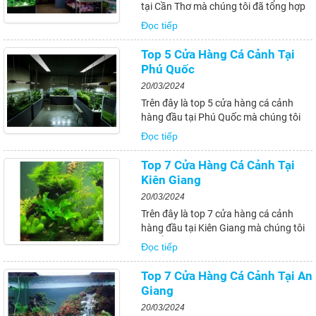
tại Cần Thơ mà chúng tôi đã tổng hợp
và giới thiệu đến bạn. Hy vọng rằng
Đọc tiếp
những thông tin trên sẽ giúp bạn có thể
tìm kiếm được những địa chỉ mua bán
Top 5 Cửa Hàng Cá Cảnh Tại
cá cảnh uy tín và chất lượng tại...
Phú Quốc
20/03/2024
Trên đây là top 5 cửa hàng cá cảnh
hàng đầu tại Phú Quốc mà chúng tôi
đã giới thiệu đến bạn. Với đa dạng loài
Đọc tiếp
cá và chất lượng sản phẩm đảm bảo,
các cửa hàng này sẽ mang đến cho
Top 7 Cửa Hàng Cá Cảnh Tại
bạn những trải nghiệm mua sắm thú vị
Kiên Giang
và...
20/03/2024
Trên đây là top 7 cửa hàng cá cảnh
hàng đầu tại Kiên Giang mà chúng tôi
đã tổng hợp và giới thiệu đến bạn. Hy
Đọc tiếp
vọng rằng thông tin trong bài viết sẽ
giúp bạn có thêm nhiều lựa chọn và trải
Top 7 Cửa Hàng Cá Cảnh Tại An
nghiệm mới khi mua sắm và nuôi cá
Giang
cảnh...
20/03/2024