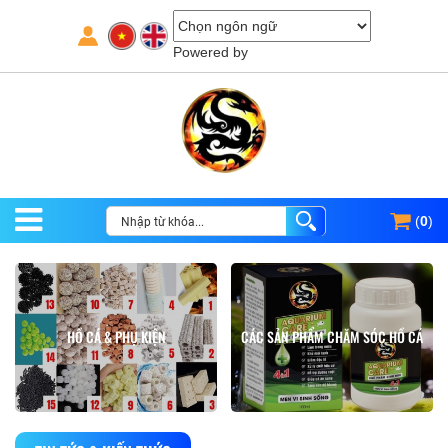
Powered by
(
0
)
HỒ CÁ & PHỤ KIỆN
CÁC SẢN PHẨM CHĂM SÓC HỒ CÁ