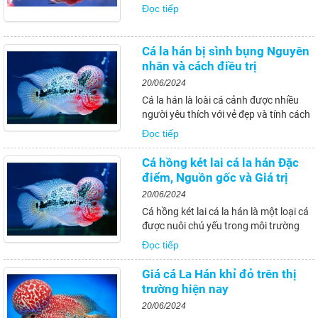
loại bệnh nhiễm trùng da do vi khuẩn
Đọc tiếp
gây ra, khiến cho vảy và lớp da của cá
la hán bị bong tróc, tạo thành những
đốm trắng trên cơ thể. Nếu không được
Cá la hán bị sình bụng Nguyên
điều...
nhân và cách điều trị
20/06/2024
Cá la hán là loài cá cảnh được nhiều
người yêu thích với vẻ đẹp và tính cách
hiền lành. Tuy nhiên, như bất kỳ sinh
Đọc tiếp
vật nào khác, chúng cũng có thể mắc
phải các bệnh tật. Một trong số đó là
Cá hồng két lai cá la hán Đặc
bệnh sình bụng ở cá la hán, một căn...
điểm, Nguồn gốc và Giá trị
20/06/2024
Cá hồng két lai cá la hán là một loại cá
được nuôi chủ yếu trong môi trường
nước ngọt. Được biết đến với ngoại
Đọc tiếp
hình đẹp mắt và tính cách hiền lành,
đây là một trong những loại cá cảnh
Giá cá La Hán khỉ đỏ trên thị
rất được ưa chuộng trên thế giới....
trường hiện nay
20/06/2024