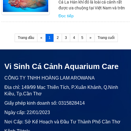
Cá La Hán khỉ đỏ là loài cá cảnh rất
được ưa chuộng tại Việt Nam và trên
thế giới. Với bộ lông và màu sắc đặc
Đọc tiếp
biệt, chúng đã thu hút được sự quan
tâm của nhiều người yêu thích nuôi cá
cảnh. Tuy nhiên, giá cá La Hán khỉ đỏ...
Trang đầu
«
1
2
3
4
5
»
Trang cuối
Vi Sinh Cá Cảnh Aquarium Care
CÔNG TY TNHH HOÀNG LAM AROWANA
Địa chỉ: 149/99 Mạc Thiên Tích, P.Xuân Khánh, Q.Ninh
Kiều, Tp.Cần Thơ
Giấy phép kinh doanh số: 0315828414
Ngày cấp: 22/01/2023
Nơi Cấp: Sở Kế Hoạch và Đầu Tư Thành Phố Cần Thơ