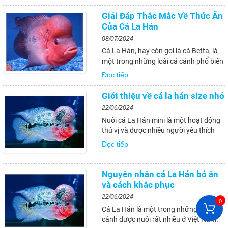
ăn uống của chúng đóng vai trò quan
trọng trong việc tăng trưởng kích
Giải Đáp Thắc Mắc Về Thức Ăn
thước đầu và duy trì màu sắc rực rỡ.
Của Cá La Hán
Cá La...
08/07/2024
Cá La Hán, hay còn gọi là cá Betta, là
một trong những loài cá cảnh phổ biến
và được yêu thích bởi vẻ đẹp và tính
Đọc tiếp
cách độc đáo của chúng. Với sắc màu
rực rỡ và phần đầu nhô ra đặc trưng,
Giới thiệu về cá la hán size nhỏ
cá La Hán thường thu hút sự chú ý...
22/06/2024
Nuôi cá La Hán mini là một hoạt động
thú vị và được nhiều người yêu thích
bởi vẻ đẹp quyến rũ của chúng. Tuy
Đọc tiếp
nhiên, việc nuôi cá La Hán mini đòi hỏi
sự chăm sóc và kiến thức cần thiết để
có thể tạo ra một môi trường sống...
Nguyên nhân cá La Hán bỏ ăn
và cách khắc phục
22/06/2024
0
Cá La Hán là một trong những loại cá
cảnh được nuôi rất nhiều ở Việt Nam.