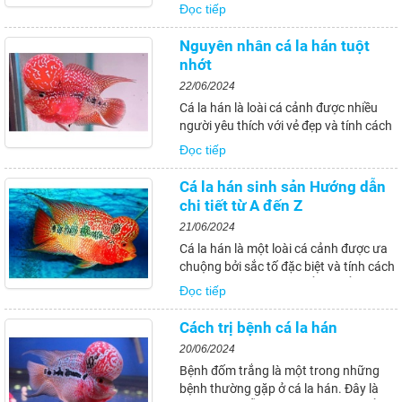
Với vẻ đẹp và tính cách hiền lành,
Đọc tiếp
chúng đã trở thành một trong những
loài cá được yêu thích nhất. Tuy nhiên,
Nguyên nhân cá la hán tuột
việc cá La Hán bị bỏ ăn là một vấn đề...
nhớt
22/06/2024
Cá la hán là loài cá cảnh được nhiều
người yêu thích với vẻ đẹp và tính cách
hung dữ. Tuy nhiên, như bất kỳ sinh vật
Đọc tiếp
nào khác, chúng cũng có thể mắc phải
các bệnh tật. Một trong số đó là bệnh
Cá la hán sinh sản Hướng dẫn
sình bụng ở cá la hán, một căn...
chi tiết từ A đến Z
21/06/2024
Cá la hán là một loài cá cảnh được ưa
chuộng bởi sắc tố đặc biệt và tính cách
thân thiện. Tuy nhiên, để có thể nuôi
Đọc tiếp
thành công và đạt được những con cá
la hán đẹp và khỏe mạnh, bạn cần phải
Cách trị bệnh cá la hán
hiểu rõ về quá trình sinh sản...
20/06/2024
Bệnh đốm trắng là một trong những
bệnh thường gặp ở cá la hán. Đây là