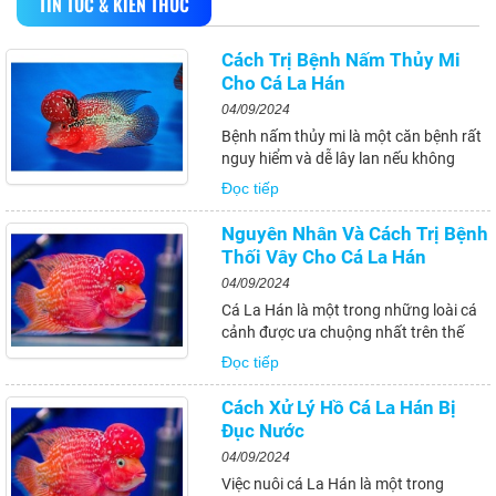
TIN TỨC & KIẾN THỨC
Cách Trị Bệnh Nấm Thủy Mi
Cho Cá La Hán
04/09/2024
Bệnh nấm thủy mi là một căn bệnh rất
nguy hiểm và dễ lây lan nếu không
được phát hiện và điều trị kịp thời.
Đọc tiếp
Trong bài viết này, chúng ta sẽ cùng tìm
hiểu về nguyên nhân, triệu chứng, cách
Nguyên Nhân Và Cách Trị Bệnh
phòng ngừa và phương pháp điều trị...
Thối Vây Cho Cá La Hán
04/09/2024
Cá La Hán là một trong những loài cá
cảnh được ưa chuộng nhất trên thế
giới. Chúng có vẻ ngoài ấn tượng với
Đọc tiếp
những màu sắc rực rỡ và kiểu dáng
độc đáo. Tuy nhiên, cá La Hán cũng dễ
Cách Xử Lý Hồ Cá La Hán Bị
mắc phải nhiều loại bệnh, trong đó có
Đục Nước
bệnh...
04/09/2024
Việc nuôi cá La Hán là một trong