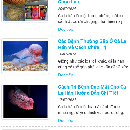
Chọn Lựa
20/07/2024
Cá la hán là một trong những loài cá
cảnh được ưa chuộng nhất hiện nay.
Tuy nhiên, để nuôi cá la hán khỏe mạnh
Đọc tiếp
và phát triển tốt, việc chọn lựa thức ăn
phù hợp là rất quan trọng. Trong bài
Các Bệnh Thường Gặp Ở Cá La
viết này, chúng tôi sẽ chia sẻ với bạn...
Hán Và Cách Chữa Trị
18/07/2024
Giống như các loài cá khác, cá la hán
cũng có thể gặp phải các vấn đề về sức
khỏe và mắc một số bệnh thường gặp.
Đọc tiếp
Việc hiểu rõ các bệnh thường gặp ở cá
la hán và cách chữa trị chúng là rất cần
Cách Trị Bệnh Đục Mắt Cho Cá
thiết để nuôi dưỡng...
La Hán Hướng Dẫn Chi Tiết
17/07/2024
Cá la hán là một loại cá cảnh được
nhiều người yêu thích và nuôi dưỡng.
Tuy nhiên, chúng cũng dễ mắc một số
Đọc tiếp
bệnh, trong đó bệnh đục mắt là một
trong những vấn đề phổ biến và đáng