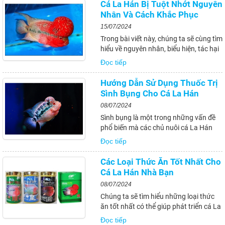
Cá La Hán Bị Tuột Nhớt Nguyên
lo ngại. Bài viết này sẽ cung cấp cho
Nhân Và Cách Khắc Phục
bạn...
15/07/2024
Trong bài viết này, chúng ta sẽ cùng tìm
hiểu về nguyên nhân, biểu hiện, tác hại
và cách khắc phục tình trạng cá la hán
Đọc tiếp
bị tuột nhớt. Từ đó, chúng ta có thể áp
dụng các biện pháp phù hợp để bảo vệ
Hướng Dẫn Sử Dụng Thuốc Trị
sức khỏe và vẻ đẹp của...
Sình Bụng Cho Cá La Hán
08/07/2024
Sình bụng là một trong những vấn đề
phổ biến mà các chủ nuôi cá La Hán
thường gặp phải. Khi cá La Hán mắc
Đọc tiếp
bệnh sình bụng, chúng thường trở nên
lờ đờ trong việc ăn uống, không phát
Các Loại Thức Ăn Tốt Nhất Cho
triển đúng cách và có nguy cơ tử vong
Cá La Hán Nhà Bạn
cao. Do...
08/07/2024
Chúng ta sẽ tìm hiểu những loại thức
ăn tốt nhất có thể giúp phát triển cá La
Hán theo nhiều mặt khác nhau. Chế độ
Đọc tiếp