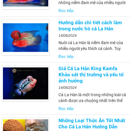
những niềm đam mê của nhiều người
yêu cá cảnh. Tuy nhiên, một trong
Đọc tiếp
những vấn đề thường gặp khi nuôi cá
La Hán chính là tình trạng nước đục
Hướng dẫn chi tiết cách làm
trong hồ. Trong bài viết này, chúng ta
trong nước hồ cá La Hán
sẽ cùng tìm hiểu...
14/08/2024
Nuôi cá La Hán là niềm đam mê của
nhiều người yêu thích cá cảnh. Tuy
nhiên, để giữ cho hồ cá của mình luôn
Đọc tiếp
sạch đẹp và trong veo là một thách
thức không nhỏ. Trong bài viết này,
Giá Cá La Hán King Kamfa
chúng ta sẽ tìm hiểu chi tiết các
Khảo sát thị trường và yếu tố
phương pháp hiệu...
ảnh hưởng
14/08/2024
Cá La Hán là một trong những loài cá
cảnh được ưa chuộng nhất trên thế
giới, với vẻ đẹp độc đáo và tính cách
Đọc tiếp
thú vị. Trong số các dòng cá La Hán,
Cá La Hán King Kamfa được xem là
Những Loại Thức Ăn Tốt Nhất
một trong những loài có giá trị nhất, với
Cho Cá La Hán Hướng Dẫn
sắc...