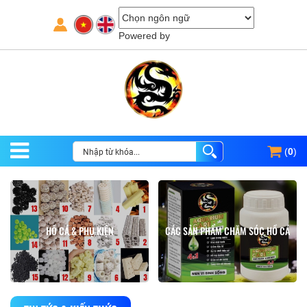
Powered by
(
0
)
HỒ CÁ & PHỤ KIỆN
CÁC SẢN PHẨM CHĂM SÓC HỒ CÁ