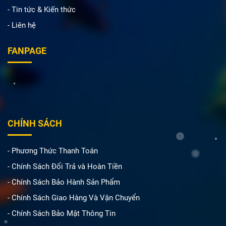
- Tin tức & Kiến thức
- Liên hệ
FANPAGE
CHÍNH SÁCH
- Phương Thức Thanh Toán
- Chính Sách Đổi Trả và Hoàn Tiền
- Chính Sách Bảo Hành Sản Phẩm
- Chính Sách Giao Hàng Và Vận Chuyển
- Chính Sách Bảo Mật Thông Tin