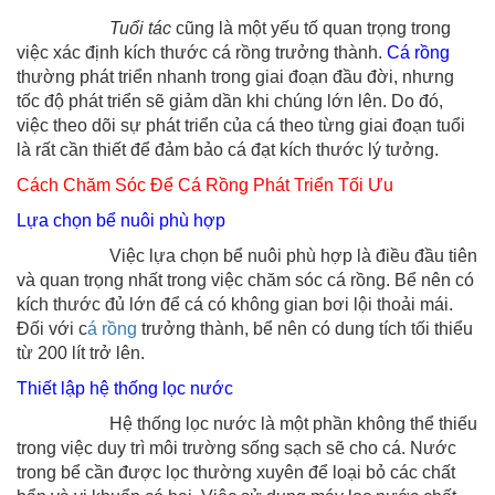
Tuổi tác
cũng là một yếu tố quan trọng trong
việc xác định kích thước cá rồng trưởng thành.
Cá rồng
thường phát triển nhanh trong giai đoạn đầu đời, nhưng
tốc độ phát triển sẽ giảm dần khi chúng lớn lên. Do đó,
việc theo dõi sự phát triển của cá theo từng giai đoạn tuổi
là rất cần thiết để đảm bảo cá đạt kích thước lý tưởng.
Cách Chăm Sóc Để Cá Rồng Phát Triển Tối Ưu
Lựa chọn bể nuôi phù hợp
Việc lựa chọn bể nuôi phù hợp là điều đầu tiên
và quan trọng nhất trong việc chăm sóc cá rồng. Bể nên có
kích thước đủ lớn để cá có không gian bơi lội thoải mái.
Đối với c
á rồng
trưởng thành, bể nên có dung tích tối thiểu
từ 200 lít trở lên.
Thiết lập hệ thống lọc nước
Hệ thống lọc nước là một phần không thể thiếu
trong việc duy trì môi trường sống sạch sẽ cho cá. Nước
trong bể cần được lọc thường xuyên để loại bỏ các chất