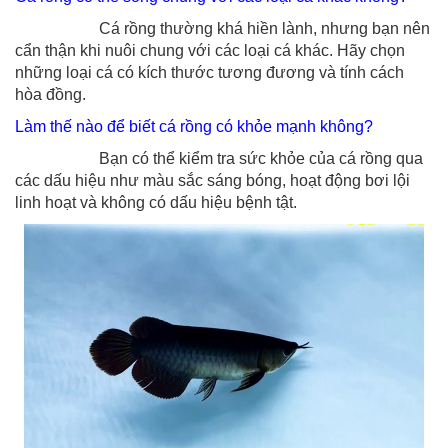
Cá rồng thường khá hiền lành, nhưng bạn nên
cẩn thận khi nuôi chung với các loại cá khác. Hãy chọn
những loại cá có kích thước tương đương và tính cách
hòa đồng.
Làm thế nào để biết cá rồng có khỏe mạnh không?
Bạn có thể kiểm tra sức khỏe của cá rồng qua
các dấu hiệu như màu sắc sáng bóng, hoạt động bơi lội
linh hoạt và không có dấu hiệu bệnh tật.