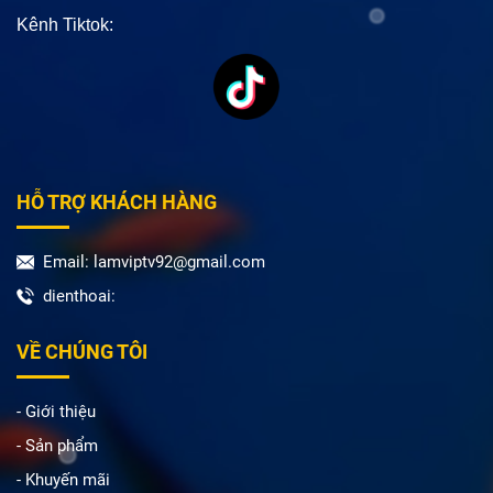
Kênh Tiktok:
HỖ TRỢ KHÁCH HÀNG
Email: lamviptv92@gmail.com
dienthoai:
VỀ CHÚNG TÔI
- Giới thiệu
- Sản phẩm
- Khuyến mãi