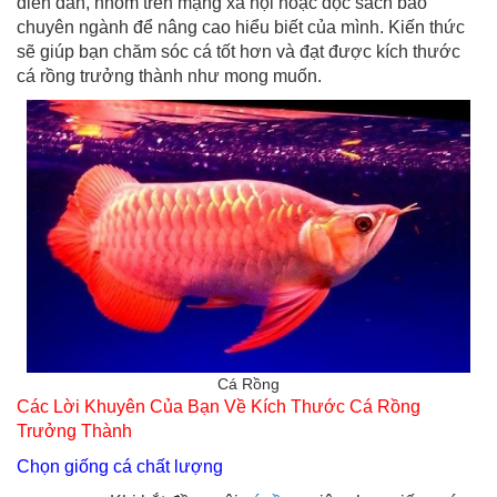
diễn đàn, nhóm trên mạng xã hội hoặc đọc sách báo
chuyên ngành để nâng cao hiểu biết của mình. Kiến thức
sẽ giúp bạn chăm sóc cá tốt hơn và đạt được kích thước
cá rồng trưởng thành như mong muốn.
Cá Rồng
Các Lời Khuyên Của Bạn Về Kích Thước Cá Rồng
Trưởng Thành
Chọn giống cá chất lượng