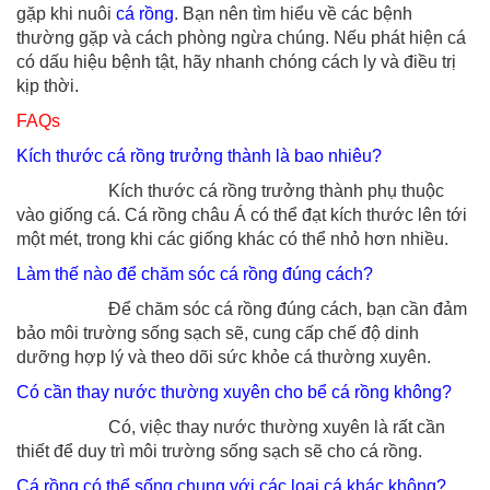
gặp khi nuôi
cá rồng
. Bạn nên tìm hiểu về các bệnh
thường gặp và cách phòng ngừa chúng. Nếu phát hiện cá
có dấu hiệu bệnh tật, hãy nhanh chóng cách ly và điều trị
kịp thời.
FAQs
Kích thước cá rồng trưởng thành là bao nhiêu?
Kích thước cá rồng trưởng thành phụ thuộc
vào giống cá. Cá rồng châu Á có thể đạt kích thước lên tới
một mét, trong khi các giống khác có thể nhỏ hơn nhiều.
Làm thế nào để chăm sóc cá rồng đúng cách?
Để chăm sóc cá rồng đúng cách, bạn cần đảm
bảo môi trường sống sạch sẽ, cung cấp chế độ dinh
dưỡng hợp lý và theo dõi sức khỏe cá thường xuyên.
Có cần thay nước thường xuyên cho bể cá rồng không?
Có, việc thay nước thường xuyên là rất cần
thiết để duy trì môi trường sống sạch sẽ cho cá rồng.
Cá rồng có thể sống chung với các loại cá khác không?