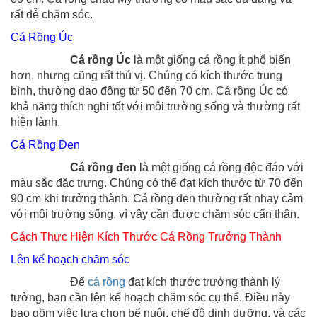
rất dễ chăm sóc.
Cá Rồng Úc
Cá rồng Úc
là một giống cá rồng ít phổ biến
hơn, nhưng cũng rất thú vị. Chúng có kích thước trung
bình, thường dao động từ 50 đến 70 cm. Cá rồng Úc có
khả năng thích nghi tốt với môi trường sống và thường rất
hiền lành.
Cá Rồng Đen
Cá rồng đen
là một giống cá rồng độc đáo với
màu sắc đặc trưng. Chúng có thể đạt kích thước từ 70 đến
90 cm khi trưởng thành. Cá rồng đen thường rất nhạy cảm
với môi trường sống, vì vậy cần được chăm sóc cẩn thận.
Cách Thực Hiện Kích Thước Cá Rồng Trưởng Thành
Lên kế hoạch chăm sóc
Để
cá rồng
đạt kích thước trưởng thành lý
tưởng, bạn cần lên kế hoạch chăm sóc cụ thể. Điều này
bao gồm việc lựa chọn bể nuôi, chế độ dinh dưỡng, và các