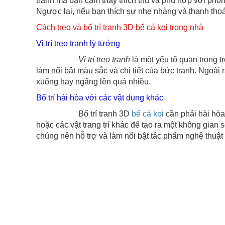
tranh mà bạn cảm thấy thích thú và phù hợp với pho
Ngược lại, nếu bạn thích sự nhẹ nhàng và thanh tho
Cách treo và bố trí tranh 3D bể cá koi trong nhà
Vị trí treo tranh lý tưởng
Vị trí treo tranh
là một yếu tố quan trọng 
làm nổi bật màu sắc và chi tiết của bức tranh. Ngoà
xuống hay ngẩng lên quá nhiều.
Bố trí hài hòa với các vật dụng khác
Bố trí tranh 3D
bể cá koi
cần phải hài hòa 
hoặc các vật trang trí khác để tạo ra một không gia
chúng nên hỗ trợ và làm nổi bật tác phẩm nghệ thuật