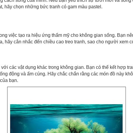
ng cách sống của mình. Nếu bạn yêu thích sự tươi mới và sống
át, hãy chọn những bức tranh có gam màu pastel.
trong việc tạo ra hiệu ứng thẩm mỹ cho không gian sống. Bạn nê
i ra, hãy cân nhắc đến chiều cao treo tranh, sao cho người xem
với các vật dụng khác trong không gian. Bạn có thể kết hợp tra
n sống động và ấm cúng. Hãy chắc chắn rằng các món đồ này khô
 của bạn.