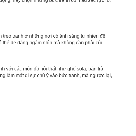
 động, hãy chọn những bức tranh có màu sắc rực rỡ.
n treo tranh ở những nơi có ánh sáng tự nhiên để
 có thể dễ dàng ngắm nhìn mà không cần phải cúi
nh với các món đồ nội thất như ghế sofa, bàn trà,
ng làm mất đi sự chú ý vào bức tranh, mà ngược lại,