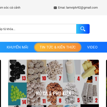
Emai: lamviptv92@gmail.com
KHUYẾN MÃI
TIN TỨC & KIẾN THỨC
VIDEO
HỒ CÁ & PHỤ KIỆN