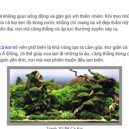
t không gian sống động và gần gũi với thiên nhiên. Khi treo n
ú cá koi bơi lội trong nước không chỉ mang lại vẻ đẹp thẩm mỹ
iện đại, nơi mà căng thẳng và áp lực thường xuyên xảy ra.
cá koi
trở nên phổ biến là khả năng tạo ra cảm giác thư giãn và
Á Đông, có thể giúp xua tan đi những lo âu, căng thẳng tron
giới yên tĩnh, nơi mà mọi phiền muộn đều tan biến.
Tranh 3D Bể Cá Koi