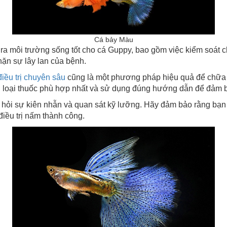
Cá bảy Màu
rường sống tốt cho cá Guppy, bao gồm việc kiểm soát chất 
hặn sự lây lan của bệnh.
điều trị chuyên sâu
cũng là một phương pháp hiệu quả để chữa 
loại thuốc phù hợp nhất và sử dụng đúng hướng dẫn để đảm bảo 
ên nhẫn và quan sát kỹ lưỡng. Hãy đảm bảo rằng bạn cun
iều trị nấm thành công.