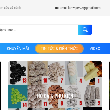
Emai: lamviptv92@gmail.com
KHUYẾN MÃI
TIN TỨC & KIẾN THỨC
VIDEO
HỒ CÁ & PHỤ KIỆN