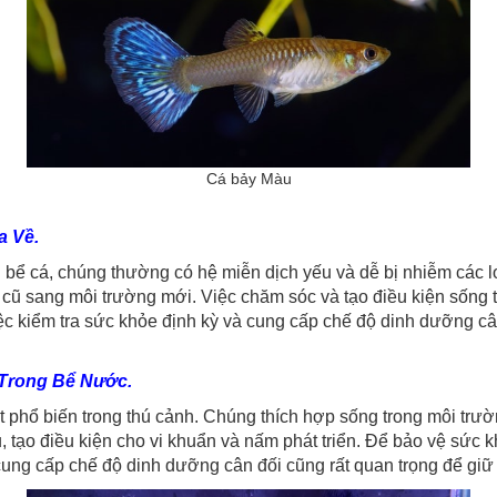
Cá bảy Màu
a Về.
húng thường có hệ miễn dịch yếu và dễ bị nhiễm các loại 
cũ sang môi trường mới. Việc chăm sóc và tạo điều kiện sống tốt
ệc kiểm tra sức khỏe định kỳ và cung cấp chế độ dinh dưỡng cân
 Trong Bể Nước.
n trong thú cảnh. Chúng thích hợp sống trong môi trường 
 tạo điều kiện cho vi khuẩn và nấm phát triển. Để bảo vệ sức 
 cung cấp chế độ dinh dưỡng cân đối cũng rất quan trọng để giữ