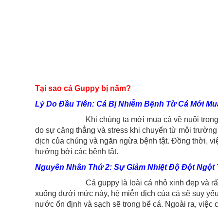
Tại sao cá Guppy bị nấm?
Lý Do Đầu Tiên: Cá Bị Nhiễm Bệnh Từ Cá Mới Mu
Khi chúng ta mới mua cá về nuôi trong bể cá, c
do sự căng thẳng và stress khi chuyển từ môi trường 
dịch của chúng và ngăn ngừa bệnh tật. Đồng thời, vi
hưởng bởi các bệnh tật.
Nguyên Nhân Thứ 2: Sự Giảm Nhiệt Độ Đột Ngột
Cá guppy là loài cá nhỏ xinh đẹp và rất phổ biế
xuống dưới mức này, hệ miễn dịch của cá sẽ suy yếu,
nước ổn định và sạch sẽ trong bể cá. Ngoài ra, việc