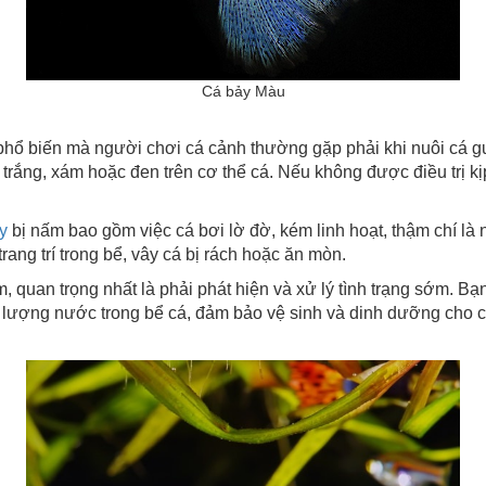
Cá bảy Màu
à người chơi cá cảnh thường gặp phải khi nuôi cá guppy
trắng, xám hoặc đen trên cơ thể cá. Nếu không được điều trị kị
y
bị nấm bao gồm việc cá bơi lờ đờ, kém linh hoạt, thậm chí là
ang trí trong bể, vây cá bị rách hoặc ăn mòn.
g nhất là phải phát hiện và xử lý tình trạng sớm. Bạn có 
hất lượng nước trong bể cá, đảm bảo vệ sinh và dinh dưỡng cho 