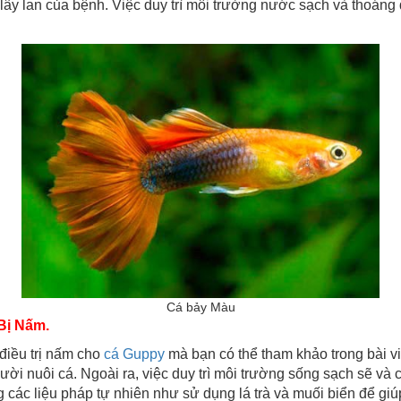
 lây lan của bệnh. Việc duy trì môi trường nước sạch và thoáng
Cá bảy Màu
Bị Nấm.
 trị nấm cho
cá Guppy
mà bạn có thể tham khảo trong bài viế
 nuôi cá. Ngoài ra, việc duy trì môi trường sống sạch sẽ và c
 các liệu pháp tự nhiên như sử dụng lá trà và muối biển để giú