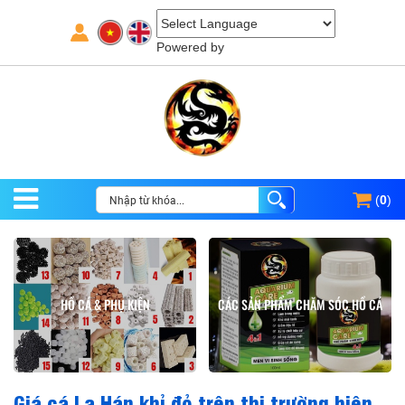
Powered by
(
0
)
HỒ CÁ & PHỤ KIỆN
CÁC SẢN PHẨM CHĂM SÓC HỒ CÁ
Giá cá La Hán khỉ đỏ trên thị trường hiện