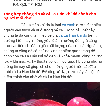
P.4, Q.3, TP.HCM
Tổng hợp thông tin về cá La Hán khỉ đỏ dành cho
người mới chơi
Cá La Hán khỉ đỏ là loài
cá cảnh
được rất nhiều
người yêu thích và nuôi trong bể cá. Trong bài viết này,
chúng ta đã cùng tìm hiểu về giá
cá La Hán khỉ đỏ
trên thị
trường hiện nay, những yếu tố ảnh hưởng đến giá cũng
như các tiêu chí đánh giá chất lượng của con cá. Ngoài ra,
chúng ta cũng đã có những kinh nghiệm quan trọng để
chọn con cá La Hán khỉ đỏ đẹp và khỏe mạnh, cùng những
lưu ý khi mua và kỹ thuật nuôi cá hiệu quả. Hy vọng những
thông tin này sẽ giúp ích cho những người mới bắt đầu
nuôi cá La Hán khỉ đỏ. Để tổng kết lại, dưới đây là một số
điểm chính cần nhớ về cá La Hán khỉ đỏ: