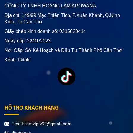
CÔNG TY TNHH HOÀNG LAM AROWANA
Địa chỉ: 149/99 Mạc Thiên Tích, P.Xuân Khánh, Q.Ninh
Kiều, Tp.Cần Thơ
Giấy phép kinh doanh số: 0315828414
Ngày cấp: 22/01/2023
Nơi Cấp: Sở Kế Hoạch và Đầu Tư Thành Phố Cần Thơ
Kênh Tiktok:
HỖ TRỢ KHÁCH HÀNG
Email: lamviptv92@gmail.com
dienthoai: