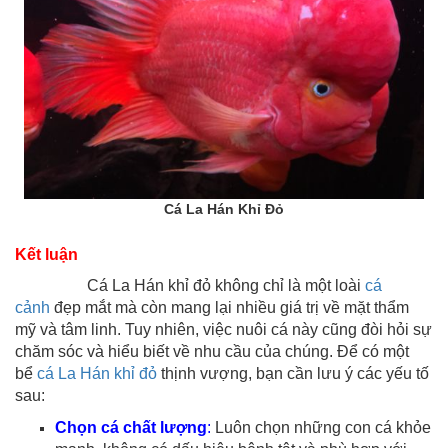
Cá La Hán Khỉ Đỏ
Kết luận
Cá La Hán khỉ đỏ không chỉ là một loài
cá
cảnh
đẹp mắt mà còn mang lại nhiều giá trị về mặt thẩm
mỹ và tâm linh. Tuy nhiên, việc nuôi cá này cũng đòi hỏi sự
chăm sóc và hiểu biết về nhu cầu của chúng. Để có một
bể
cá La Hán khỉ đỏ
thịnh vượng, bạn cần lưu ý các yếu tố
sau:
Chọn cá chất lượng
:
Luôn chọn những con cá khỏe