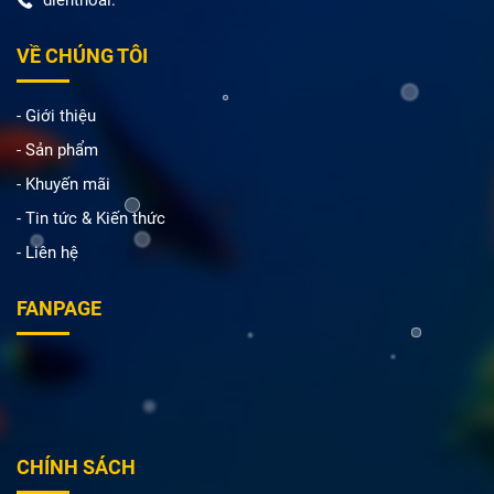
VỀ CHÚNG TÔI
- Giới thiệu
- Sản phẩm
- Khuyến mãi
- Tin tức & Kiến thức
- Liên hệ
FANPAGE
CHÍNH SÁCH