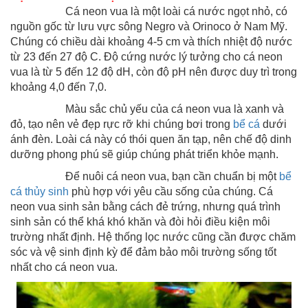
Cá neon vua là một loài cá nước ngọt nhỏ, có
nguồn gốc từ lưu vực sông Negro và Orinoco ở Nam Mỹ.
Chúng có chiều dài khoảng 4-5 cm và thích nhiệt độ nước
từ 23 đến 27 độ C. Độ cứng nước lý tưởng cho cá neon
vua là từ 5 đến 12 độ dH, còn độ pH nên được duy trì trong
khoảng 4,0 đến 7,0.
Màu sắc chủ yếu của cá neon vua là xanh và
đỏ, tạo nên vẻ đẹp rực rỡ khi chúng bơi trong
bể cá
dưới
ánh đèn. Loài cá này có thói quen ăn tạp, nên chế độ dinh
dưỡng phong phú sẽ giúp chúng phát triển khỏe mạnh.
Để nuôi cá neon vua, bạn cần chuẩn bị một
bể
cá thủy sinh
phù hợp với yêu cầu sống của chúng. Cá
neon vua sinh sản bằng cách đẻ trứng, nhưng quá trình
sinh sản có thể khá khó khăn và đòi hỏi điều kiện môi
trường nhất định. Hệ thống lọc nước cũng cần được chăm
sóc và vệ sinh định kỳ để đảm bảo môi trường sống tốt
nhất cho cá neon vua.