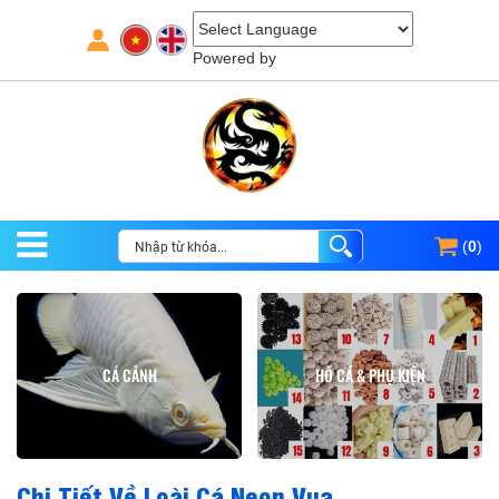
Powered by
(
0
)
HỒ CÁ & PHỤ KIỆN
CÁC SẢN PHẨM CHĂM SÓC HỒ
Chi Tiết Về Loài Cá Neon Vua