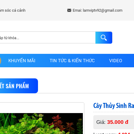
Emai: lamviptv92@gmail.com
KHUYẾN MÃI
TIN TỨC & KIẾN THỨC
VIDEO
IẾT SẢN PHẨM
Cây Thủy Sinh R
35.000 đ
Giá: