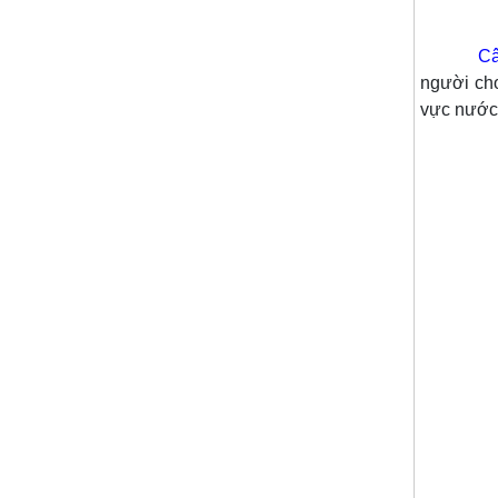
Câ
người chơ
vực nước 