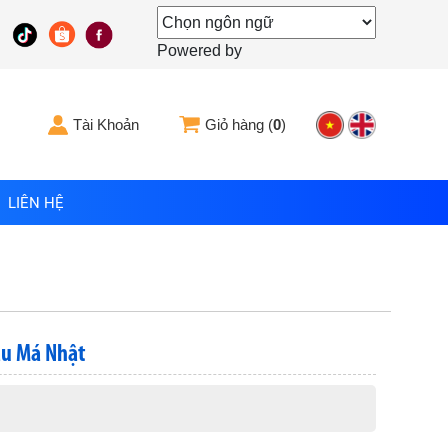
Powered by
Tài Khoản
Giỏ hàng (
0
)
LIÊN HỆ
au Má Nhật