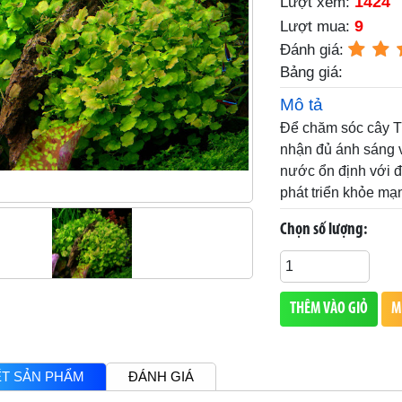
1424
Lượt xem:
9
Lượt mua:
Đánh giá:
Bảng giá:
Mô tả
Để chăm sóc cây T
nhận đủ ánh sáng v
nước ổn định với đ
phát triển khỏe mạ
Chọn số lượng:
THÊM VÀO GIỎ
M
IẾT SẢN PHẨM
ĐÁNH GIÁ