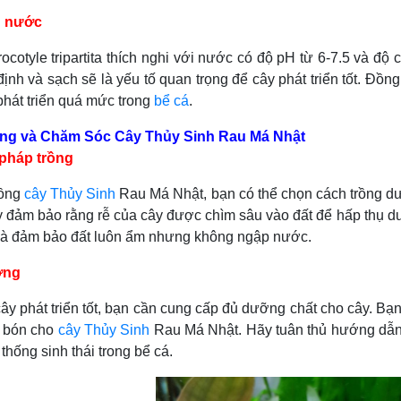
n nước
le tripartita thích nghi với nước có độ pH từ 6-7.5 và độ c
ịnh và sạch sẽ là yếu tố quan trọng để cây phát triển tốt. Đồn
phát triển quá mức trong
bể cá
.
ng và Chăm Sóc Cây Thủy Sinh Rau Má Nhật
pháp trồng
ồng
cây Thủy Sinh
Rau Má Nhật, bạn có thể chọn cách trồng dư
 đảm bảo rằng rễ của cây được chìm sâu vào đất để hấp thụ dư
và đảm bảo đất luôn ẩm nhưng không ngập nước.
ỡng
át triển tốt, bạn cần cung cấp đủ dưỡng chất cho cây. Bạn 
ể bón cho
cây Thủy Sinh
Rau Má Nhật. Hãy tuân thủ hướng dẫn 
thống sinh thái trong bể cá.