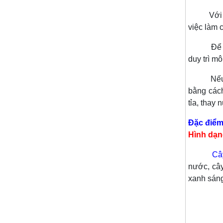
Với lá mả
việc làm 
Để ch
duy trì m
Nếu bạ
bằng cách
tỉa, thay 
Đặc điểm
Hình dạn
Câ
nước, cây
xanh sáng