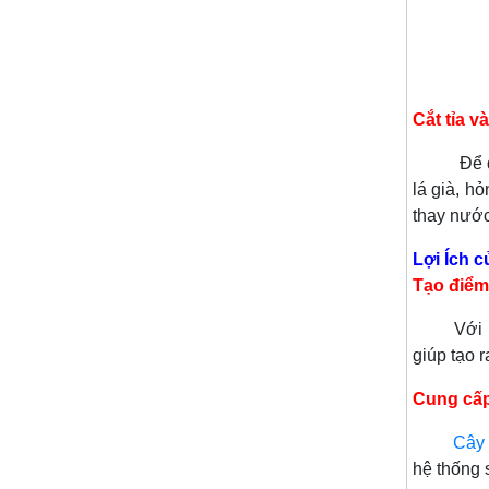
Cắt tỉa 
Để duy t
lá già, h
thay nước
Lợi Ích 
Tạo điểm
Với hình
giúp tạo 
Cung cấp
Cây 
hệ thống s