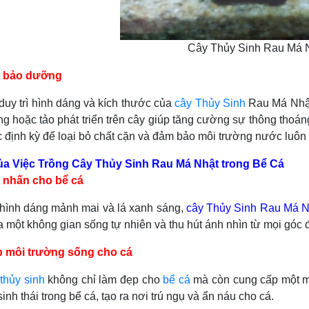
Cây Thủy Sinh Rau Má 
và bảo dưỡng
rì hình dáng và kích thước của
cây Thủy Sinh
Rau Má Nhật,
ỏng hoặc tảo phát triển trên cây giúp tăng cường sự thông tho
 định kỳ để loại bỏ chất cặn và đảm bảo môi trường nước luôn 
của Việc Trồng Cây Thủy Sinh Rau Má Nhật trong Bể Cá
 nhấn cho bể cá
 dáng mảnh mai và lá xanh sáng,
cây Thủy Sinh Rau Má N
ra một không gian sống tự nhiên và thu hút ánh nhìn từ mọi góc 
 môi trường sống cho cá
thủy sinh
không chỉ làm đẹp cho
bể cá
mà còn cung cấp một mô
inh thái trong bể cá, tạo ra nơi trú ngụ và ẩn náu cho cá.