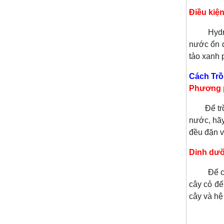
Điều kiệ
Hydrocoty
nước ổn đ
tảo xanh 
Cách Trồ
Phương 
Để tr
nước, hãy
đều đặn 
Dinh dư
Để cây ph
cây cỏ đ
cây và hệ 