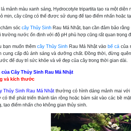
nh màu xanh sáng, Hydrocotyle tripartita tạo ra một diện 
cỏ mịn, cây cũng có thể được sử dụng để tạo điểm nhấn hoặc t
ăm sóc
cây Thủy Sinh
Rau Má Nhật, bạn cần đảm bảo rằng c
ôi trường nước ổn định với độ pH phù hợp cũng rất quan trọng đ
n muốn thêm
cây Thủy Sinh
Rau Má Nhật vào
bể cá
của m
 cung cấp đủ ánh sáng và dưỡng chất. Đồng thời, đừng quên 
nước để duy trì sức khỏe và vẻ đẹp của cây trong thời gian dài.
 của Cây Thủy Sinh Rau Má Nhật
g và kích thước
y Thủy Sinh Rau Má Nhật
thường có hình dáng mảnh mai với c
 có thể phát triển thành tán rộng hoặc bám sát vào các bề mặ
, tạo điểm nhấn cho không gian thủy sinh.