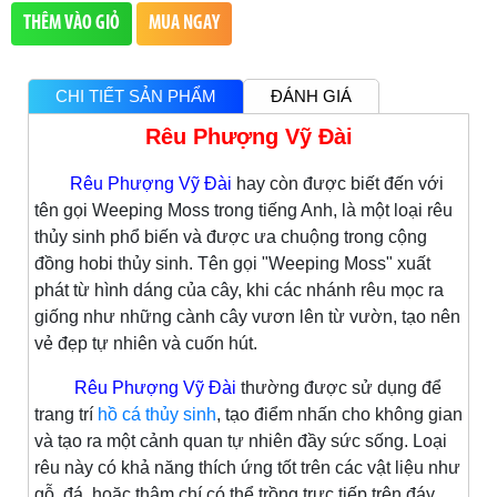
THÊM VÀO GIỎ
MUA NGAY
CHI TIẾT SẢN PHẨM
ĐÁNH GIÁ
Rêu Phượng Vỹ Đài
Rêu Phượng Vỹ Đài
hay còn được biết đến với
tên gọi Weeping Moss trong tiếng Anh, là một loại rêu
thủy sinh phổ biến và được ưa chuộng trong cộng
đồng hobi thủy sinh. Tên gọi "Weeping Moss" xuất
phát từ hình dáng của cây, khi các nhánh rêu mọc ra
giống như những cành cây vươn lên từ vườn, tạo nên
vẻ đẹp tự nhiên và cuốn hút.
Rêu Phượng Vỹ Đài
thường được sử dụng để
trang trí
hồ cá thủy sinh
, tạo điểm nhấn cho không gian
và tạo ra một cảnh quan tự nhiên đầy sức sống. Loại
rêu này có khả năng thích ứng tốt trên các vật liệu như
gỗ, đá, hoặc thậm chí có thể trồng trực tiếp trên đáy