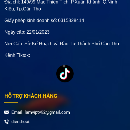
Địa chỉ: 149/99 Mạc Thiên Tích, P.Xuân Khánh, Q.Ninh
Kiều, Tp.Cần Thơ
Giấy phép kinh doanh số: 0315828414
Ngày cấp: 22/01/2023
Nơi Cấp: Sở Kế Hoạch và Đầu Tư Thành Phố Cần Thơ
Kênh Tiktok:
HỖ TRỢ KHÁCH HÀNG
Email: lamviptv92@gmail.com
dienthoai: