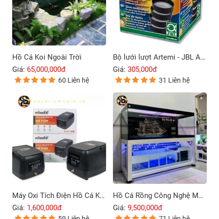
Hồ Cá Koi Ngoài Trời
Bộ lưới lượt Artemi - JBL Artemio 4
Giá:
65,000,000đ
Giá:
305,000đ
60 Liên hệ
31 Liên hệ
Máy Oxi Tích Điện Hồ Cá Koi Rissee ACD-30B – 80B
Hồ Cá Rồng Công Nghệ Mới 4 Lớp Đáy
Giá:
1,600,000đ
Giá:
9,500,000đ
59 Liên hệ
71 Liên hệ