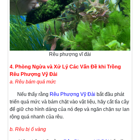
Rêu phượng vĩ đài
4. Phòng Ngừa và Xử Lý Các Vấn Đề khi Trồng
Rêu Phượng Vỹ Đài
a. Rêu bám quá mức
Nếu thấy rằng
Rêu Phượng Vỹ Đài
bắt đầu phát
triển quá mức và bám chặt vào vật liệu, hãy cắt tỉa cây
để giữ cho hình dáng của nó đẹp và ngăn chặn sự lan
rộng quá nhanh của rêu.
b. Rêu bị ố vàng