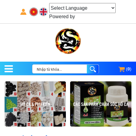
Powered by
(
0
)
HỒ CÁ & PHỤ KIỆN
CÁC SẢN PHẨM CHĂM SÓC HỒ CÁ