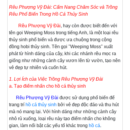
Rêu Phượng Vỹ Đài: Cẩm Nang Chăm Sóc và Trồng
Rêu Phổ Biến Trong Hồ Cá Thủy Sinh
Rêu Phượng Vỹ Đài
, hay còn được biết đến với
tên gọi Weeping Moss trong tiếng Anh, là một loại rêu
thủy sinh phổ biến và được ưa chuộng trong cộng
đồng hobi thủy sinh. Tên gọi "Weeping Moss" xuất
phát từ hình dáng của cây, khi các nhánh rêu mọc ra
giống như những cành cây vươn lên từ vườn, tạo nên
vẻ đẹp tự nhiên và cuốn hút.
1. Lợi Ích của Việc Trồng Rêu Phượng Vỹ Đài
a. Tạo điểm nhấn cho hồ cá thủy sinh
Rêu Phượng Vỹ Đài
được sử dụng phổ biến để
trang trí
hồ cá thủy sinh
bởi vẻ đẹp độc đáo và thu hút
mà nó mang lại. Với hình dáng như những cành cây
nhỏ rủ xuống, loại rêu này tạo điểm nhấn cho không
gian, làm nổi bật các yếu tố khác trong
hồ cá
.