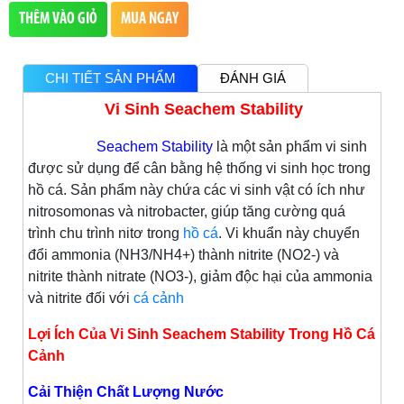
THÊM VÀO GIỎ
MUA NGAY
CHI TIẾT SẢN PHẨM
ĐÁNH GIÁ
Vi Sinh Seachem Stability
Seachem Stability
là một sản phẩm vi sinh
được sử dụng để cân bằng hệ thống vi sinh học trong
hồ cá. Sản phẩm này chứa các vi sinh vật có ích như
nitrosomonas và nitrobacter, giúp tăng cường quá
trình chu trình nitơ trong
hồ cá
. Vi khuẩn này chuyển
đổi ammonia (NH3/NH4+) thành nitrite (NO2-) và
nitrite thành nitrate (NO3-), giảm độc hại của ammonia
và nitrite đối với
cá cảnh
Lợi Ích Của Vi Sinh Seachem Stability Trong Hồ Cá
Cảnh
Cải Thiện Chất Lượng Nước