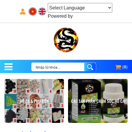
Powered by
(
0
)
HỒ CÁ & PHỤ KIỆN
CÁC SẢN PHẨM CHĂM SÓC HỒ CÁ