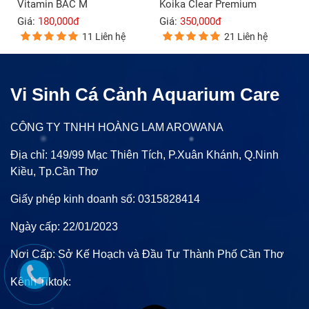
Vitamin BAC M
Koika Clear Premium
Giá:
180,000đ
Giá:
350,000đ
11 Liên hệ
21 Liên hệ
Vi Sinh Cá Cảnh Aquarium Care
CÔNG TY TNHH HOÀNG LAM AROWANA
Địa chỉ: 149/99 Mạc Thiên Tích, P.Xuân Khánh, Q.Ninh
Kiều, Tp.Cần Thơ
Giấy phép kinh doanh số: 0315828414
Ngày cấp: 22/01/2023
Nơi Cấp: Sở Kế Hoạch và Đầu Tư Thành Phố Cần Thơ
Kênh Tiktok: