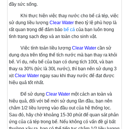
đầy sức sống.
Khi thực hiện việc thay nước cho bể cá tép, việc
sử dụng liều lượng
Clear Water
theo tỷ lệ phù hợp là
rất quan trọng để đảm bảo
bể cá
của bạn luôn trong
tình trạng sạch đẹp và an toàn cho sinh vật.
Việc tính toán liều lượng
Clear Water
cần sử
dụng dựa trên tổng thể tích nước mà bạn thay ra khỏi
bể. Ví dụ, nếu bể của bạn có dung tích 100L và bạn
thay ra 30% (tức là 30L nước), thì bạn nên sử dụng 3
xịt
Clear Water
ngay sau khi thay nước để đạt được
hiệu quả tốt nhất.
Để sử dụng
Clear Water
một cách an toàn và
hiệu quả, đối với bể mới sử dụng lần đầu, bạn nên
châm 1/2 liều lượng vào đầu out của hệ thống lọc.
Sau đó, hãy chờ khoảng 15-30 phút để quan sát phản
ứng của cá tép trong bể. Nếu không có vấn đề gì bất
thường xảy ra, bạn có thể tiếp tục châm 1/2 liều lượng