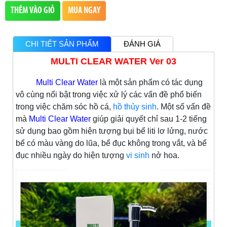
THÊM VÀO GIỎ
MUA NGAY
CHI TIẾT SẢN PHẨM
ĐÁNH GIÁ
MULTI CLEAR WATER Ver 03
Multi Clear Water
là một sản phẩm có tác dụng
vô cùng nổi bật trong việc xử lý các vấn đề phổ biến
trong việc chăm sóc hồ cá,
hồ thủy sinh
. Một số vấn đề
mà
Multi Clear Water
giúp giải quyết chỉ sau 1-2 tiếng
sử dụng bao gồm hiện tượng bụi bể liti lơ lửng, nước
bể có màu vàng do lũa, bể đục không trong vắt, và bể
đục nhiều ngày do hiện tượng
vi sinh
nở hoa.