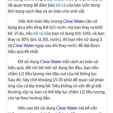
rất quan trọng để đảm bảo
bể cá
của bạn luôn trong
tình trạng sạch đẹp và an toàn cho sinh vật.
Việc tính toán liều lượng
Clear Water
cần sử
dụng dựa trên tổng thể tích nước mà bạn thay ra khỏi
bể. Ví dụ, nếu
bể cá
của bạn có dung tích 100L và bạn
thay ra 30% (tức là 30L nước), thì bạn nên sử dụng 3
xịt
Clear Water
ngay sau khi thay nước để đạt được
hiệu quả tốt nhất.
Để sử dụng
Clear Water
một cách an toàn và
hiệu quả, đối với bể mới sử dụng lần đầu, bạn nên
châm 1/2 liều lượng vào đầu out của hệ thống lọc.
Sau đó, hãy chờ khoảng 15-30 phút để quan sát phản
ứng của cá tép trong bể. Nếu không có vấn đề gì bất
thường xảy ra, bạn có thể tiếp tục châm 1/2 liều lượng
còn lại theo hướng dẫn.
Nếu sau khi sử dụng
Clear Water
mà bể vẫn