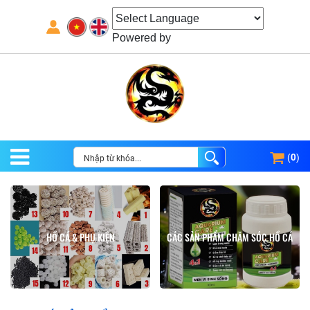
Powered by
(
0
)
HỒ CÁ & PHỤ KIỆN
CÁC SẢN PHẨM CHĂM SÓC HỒ CÁ