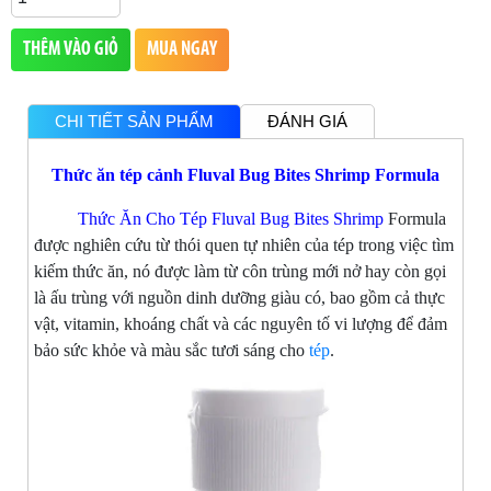
THÊM VÀO GIỎ
MUA NGAY
CHI TIẾT SẢN PHẨM
ĐÁNH GIÁ
Thức ăn tép cảnh Fluval Bug Bites Shrimp Formula
Thức Ăn Cho Tép Fluval Bug Bites Shrimp
Formula
được nghiên cứu từ thói quen tự nhiên của tép trong việc tìm
kiếm thức ăn, nó được làm từ côn trùng mới nở hay còn gọi
là ấu trùng với nguồn dinh dưỡng giàu có, bao gồm cả thực
vật, vitamin, khoáng chất và các nguyên tố vi lượng để đảm
bảo sức khỏe và màu sắc tươi sáng cho
tép
.