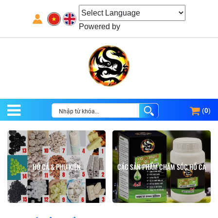
Powered by
(
0
)
HỒ CÁ & PHỤ KIỆN
CÁC SẢN PHẨM CHĂM SÓC HỒ CÁ