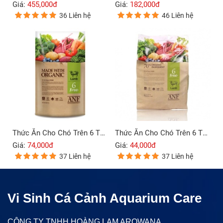
Giá:
455,000đ
Giá:
182,000đ
36 Liên hệ
46 Liên hệ
Thức Ăn Cho Chó Trên 6 Tháng ANF 6Free Vị Cừu 400g
Thức Ăn Cho Chó Trên 6 Tháng ANF 6Free Vị Cừu 200g
Giá:
74,000đ
Giá:
44,000đ
37 Liên hệ
37 Liên hệ
Vi Sinh Cá Cảnh Aquarium Care
CÔNG TY TNHH HOÀNG LAM AROWANA