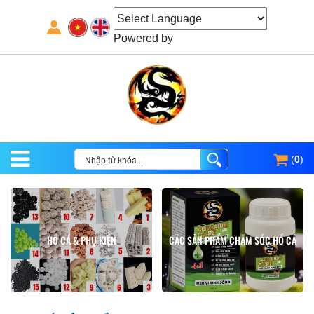
Powered by
(
0
)
HỒ CÁ & PHỤ KIỆN
CÁC SẢN PHẨM CHĂM SÓC HỒ CÁ