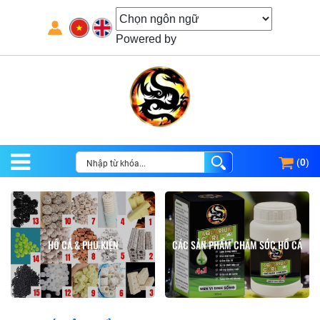
Powered by
(
0
)
HỒ CÁ & PHỤ KIỆN
CÁC SẢN PHẨM CHĂM SÓC HỒ CÁ