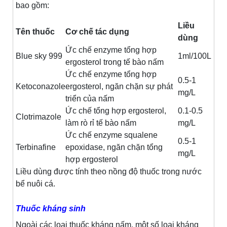
bao gồm:
Liều
Tên thuốc
Cơ chế tác dụng
dùng
Ức chế enzyme tổng hợp
Blue sky 999
1ml/100L
ergosterol trong tế bào nấm
Ức chế enzyme tổng hợp
0.5-1
Ketoconazole
ergosterol, ngăn chặn sự phát
mg/L
triển của nấm
Ức chế tổng hợp ergosterol,
0.1-0.5
Clotrimazole
làm rò rỉ tế bào nấm
mg/L
Ức chế enzyme squalene
0.5-1
Terbinafine
epoxidase, ngăn chặn tổng
mg/L
hợp ergosterol
Liều dùng được tính theo nồng độ thuốc trong nước
bể nuôi cá.
Thuốc kháng sinh
Ngoài các loại thuốc kháng nấm, một số loại kháng