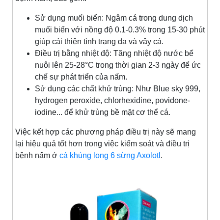
Sử dụng muối biển: Ngâm cá trong dung dịch
muối biển với nồng độ 0.1-0.3% trong 15-30 phút
giúp cải thiện tình trạng da và vây cá.
Điều trị bằng nhiệt độ: Tăng nhiệt độ nước bể
nuôi lên 25-28°C trong thời gian 2-3 ngày để ức
chế sự phát triển của nấm.
Sử dụng các chất khử trùng: Như Blue sky 999,
hydrogen peroxide, chlorhexidine, povidone-
iodine... để khử trùng bề mặt cơ thể cá.
Việc kết hợp các phương pháp điều trị này sẽ mang
lại hiệu quả tốt hơn trong việc kiểm soát và điều trị
bệnh nấm ở
cá khủng long 6 sừng Axolotl
.