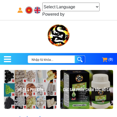
Powered by
(
0
)
HỒ CÁ & PHỤ KIỆN
CÁC SẢN PHẨM CHĂM SÓC HỒ CÁ