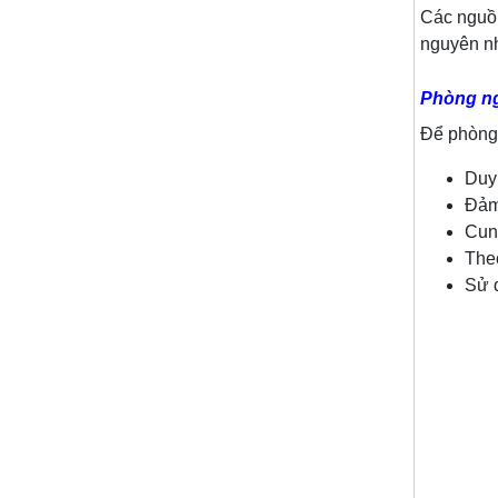
Các nguồn
nguyên nh
Phòng n
Để phòng 
Duy 
Đảm 
Cun
Theo
Sử 