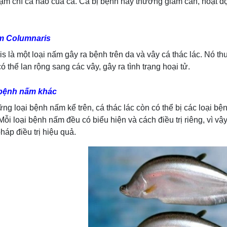
hậm chí cả não của cá. Cá bị bệnh này thường giảm cân, hoạt đ
m Columnaris
s là một loại nấm gây ra bệnh trên da và vây cá thác lác. Nó t
ó thể lan rộng sang các vây, gây ra tình trạng hoại tử.
 bệnh nấm khác
ng loại bệnh nấm kể trên, cá thác lác còn có thể bị các loại
Mỗi loại bệnh nấm đều có biểu hiện và cách điều trị riêng, vì vậ
áp điều trị hiệu quả.