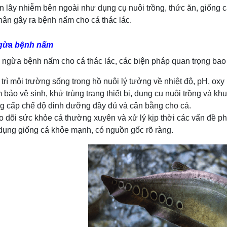
 lây nhiễm bên ngoài như dụng cụ nuôi trồng, thức ăn, giống 
ân gây ra bệnh nấm cho cá thác lác.
gừa bệnh nấm
ngừa bệnh nấm cho cá thác lác, các biện pháp quan trọng bao
trì môi trường sống trong hồ nuôi lý tưởng về nhiệt độ, pH, oxy
bảo vệ sinh, khử trùng trang thiết bị, dụng cụ nuôi trồng và k
g cấp chế độ dinh dưỡng đầy đủ và cân bằng cho cá.
 dõi sức khỏe cá thường xuyên và xử lý kịp thời các vấn đề ph
dụng giống cá khỏe mạnh, có nguồn gốc rõ ràng.