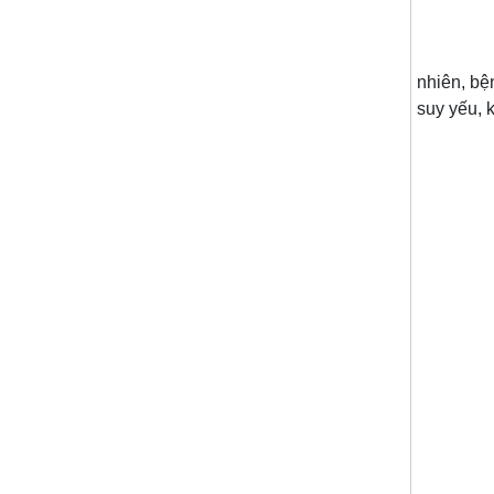
Nuô
nhiên, bệ
suy yếu, 
Trong bà