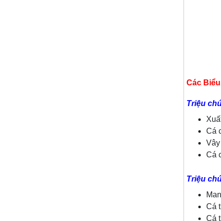
Các Biểu
Triệu ch
Xuất
Cá c
Vây 
Cá c
Triệu ch
Man
Cá 
Cá 