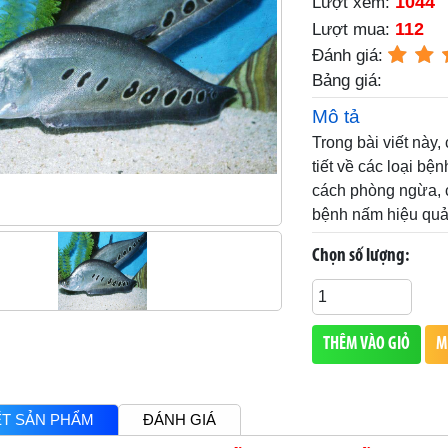
1044
Lượt xem:
112
Lượt mua:
Đánh giá:
Bảng giá:
Mô tả
Trong bài viết này,
tiết về các loại b
cách phòng ngừa, c
bệnh nấm hiệu quả 
Chọn số lượng:
THÊM VÀO GIỎ
M
IẾT SẢN PHẨM
ĐÁNH GIÁ