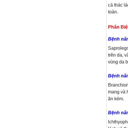
cá thác l
toàn.
Phân Biệ
Bệnh nấm
Saprolegn
trên da, 
vùng da b
Bệnh nấ
Branchiom
mang và h
ăn kém.
Bệnh nấ
Ichthyoph