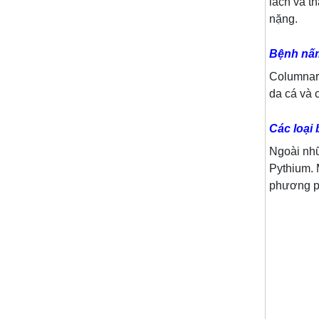
lách và t
nặng.
Bệnh nấ
Columnari
da cá và c
Các loại
Ngoài nhữ
Pythium. 
phương ph