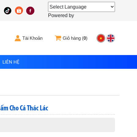
Powered by
Tài Khoản
Giỏ hàng (
0
)
LIÊN HỆ
Nấm Cho Cá Thác Lác