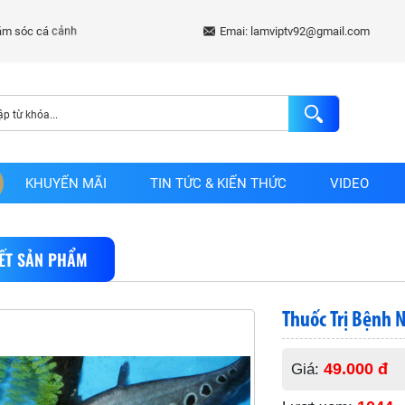
Emai: lamviptv92@gmail.com
KHUYẾN MÃI
TIN TỨC & KIẾN THỨC
VIDEO
IẾT SẢN PHẨM
Thuốc Trị Bệnh 
49.000 đ
Giá: