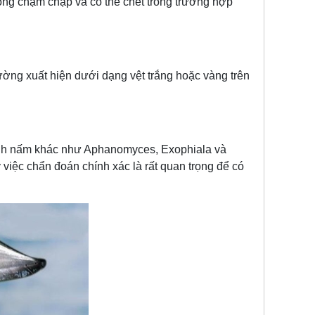
ộng chậm chạp và có thể chết trong trường hợp
hường xuất hiện dưới dạng vệt trắng hoặc vàng trên
 bệnh nấm khác như Aphanomyces, Exophiala và
y việc chẩn đoán chính xác là rất quan trọng để có