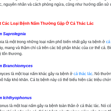
ác, nguyên nhân và cách phòng ngừa, cũng như hướng dẫn sử dụ
t Các Loại Bệnh Nấm Thường Gặp Ở Cá Thác Lác
 Saprolegnia
ia là một trong những loại nấm phổ biến nhất gây ra bệnh ở
cá
vây, mang và thậm chí cả trên các bộ phận khác của cơ thể cá.
ị tổn thương.
m Branchiomyces
yces là một loại nấm khác gây ra bệnh ở
cá thác lác
. Nó thườn
ô hấp khó khăn. Cá bị bệnh này có thể biểu hiện các triệu ch
m Ichthyophonus
onus là một loại nấm gây ra bệnh toàn thân ở cá thác lác. Nó c