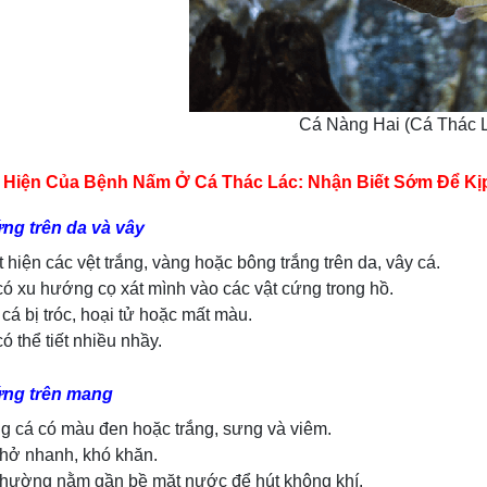
Cá Nàng Hai (Cá Thác 
 Hiện Của Bệnh Nấm Ở Cá Thác Lác: Nhận Biết Sớm Để Kịp 
ứng trên da và vây
 hiện các vệt trắng, vàng hoặc bông trắng trên da, vây cá.
ó xu hướng cọ xát mình vào các vật cứng trong hồ.
cá bị tróc, hoại tử hoặc mất màu.
ó thể tiết nhiều nhầy.
ứng trên mang
g cá có màu đen hoặc trắng, sưng và viêm.
thở nhanh, khó khăn.
thường nằm gần bề mặt nước để hút không khí.