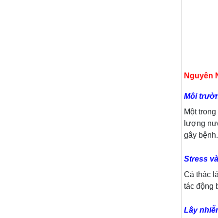
Nguyên 
Môi trườ
Một tron
lượng nướ
gây bệnh.
Stress v
Cá thác l
tác động 
Lây nhiễ