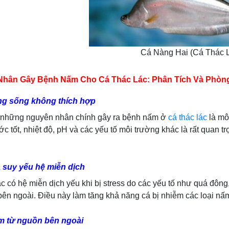
Cá Nàng Hai (Cá Thác 
Nhân Gây Bệnh Nấm Cho Cá Thác Lác: Phân Tích Và Phòn
ng sống không thích hợp
g những nguyên nhân chính gây ra bệnh nấm ở
cá thác lác
là môi
c tốt, nhiệt độ, pH và các yếu tố môi trường khác là rất quan t
à suy yếu hệ miễn dịch
ác có hệ miễn dịch yếu khi bị stress do các yếu tố như quá đô
bên ngoài. Điều này làm tăng khả năng cá bị nhiễm các loại nấ
m từ nguồn bên ngoài