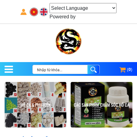
Powered by
(
0
)
HỒ CÁ & PHỤ KIỆN
CÁC SẢN PHẨM CHĂM SÓC HỒ CÁ