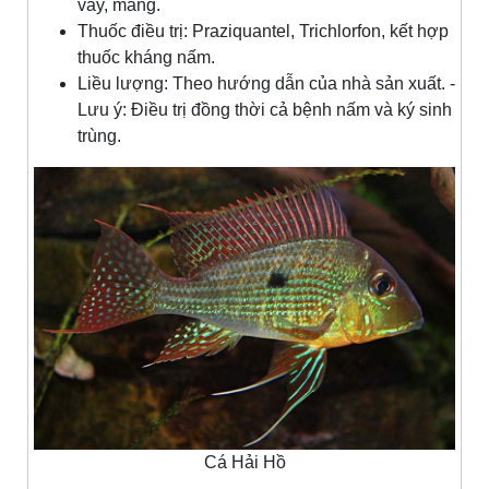
vây, mang.
Thuốc điều trị: Praziquantel, Trichlorfon, kết hợp
thuốc kháng nấm.
Liều lượng: Theo hướng dẫn của nhà sản xuất. -
Lưu ý: Điều trị đồng thời cả bệnh nấm và ký sinh
trùng.
Cá Hải Hồ