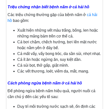
Triệu chứng nhận biết bệnh nấm ở cá hải hồ
Các triệu chứng thường gặp của bệnh nấm ở
cá hải
hồ
bao gồm:
Xuất hiện những vết màu trắng, bông, len hoặc
những mảng bám trên cơ thể cá.
Cá bơi chậm, chệch hướng, bơi lên mặt nước
hoặc nằm yên ở đáy bể.
Cá mất vẩy, vẩy bong tróc, da sần sùi, nhợt nhạt.
Cá ít ăn hoặc ngừng ăn, suy kiệt dần.
Cá sùi bọt, thở gấp, giật mình.
Các vết thương, loét, viêm da, mắt, mang.
Cách phòng ngừa bệnh nấm ở cá hải hồ
Để phòng ngừa bệnh nấm hiệu quả, người nuôi cá
cần chú ý đến các yếu tố sau:
Duy trì môi trường nước sạch sẽ, ổn định các