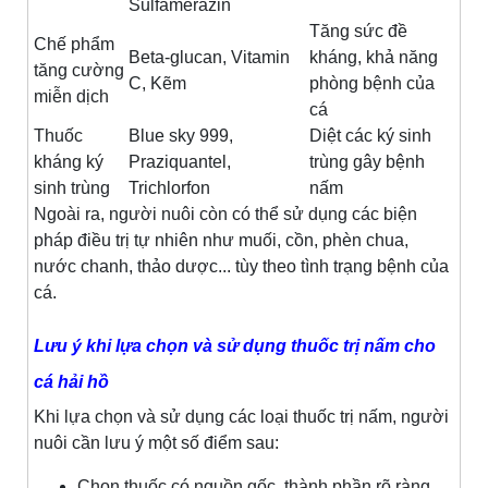
Sulfamerazin
Tăng sức đề
Chế phẩm
Beta-glucan, Vitamin
kháng, khả năng
tăng cường
C, Kẽm
phòng bệnh của
miễn dịch
cá
Thuốc
Blue sky 999,
Diệt các ký sinh
kháng ký
Praziquantel,
trùng gây bệnh
sinh trùng
Trichlorfon
nấm
Ngoài ra, người nuôi còn có thể sử dụng các biện
pháp điều trị tự nhiên như muối, cồn, phèn chua,
nước chanh, thảo dược... tùy theo tình trạng bệnh của
cá.
Lưu ý khi lựa chọn và sử dụng thuốc trị nấm cho
cá hải hồ
Khi lựa chọn và sử dụng các loại thuốc trị nấm, người
nuôi cần lưu ý một số điểm sau:
Chọn thuốc có nguồn gốc, thành phần rõ ràng,