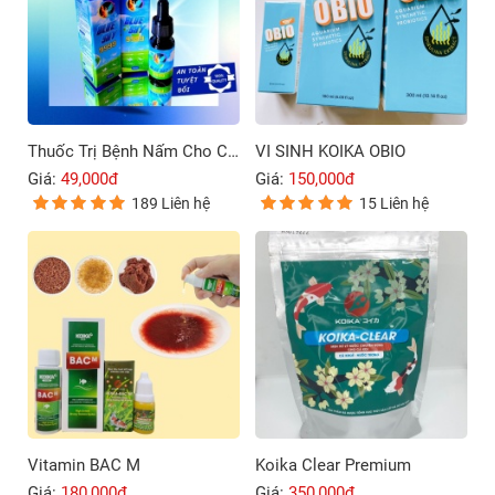
Thuốc Trị Bệnh Nấm Cho Cá Cảnh Blue Sky 9999
VI SINH KOIKA OBIO
Giá:
49,000đ
Giá:
150,000đ
189 Liên hệ
15 Liên hệ
Vitamin BAC M
Koika Clear Premium
Giá:
180,000đ
Giá:
350,000đ