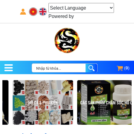
Powered by
(
0
)
HỒ CÁ & PHỤ KIỆN
CÁC SẢN PHẨM CHĂM SÓC HỒ CÁ