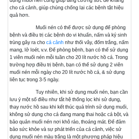
dụng muối nén cũng giúp tăng cường sức đề kháng
cho cá cảnh, giúp chúng chống lại các bệnh tật hiệu
quả hơn.
Muối nén có thể được sử dụng để phòng
bệnh và điều trị các bệnh do vi khuẩn, nấm và ký sinh
trùng gây ra cho
cá cảnh
như thối vây, đốm trắng, nấm
mang, lở loét, v.v. Để phòng bệnh, bạn có thể sử dụng
1 viên muối nén mỗi tuần cho 20 lít nước hồ cá. Trong
trường hợp điều trị bệnh, bạn có thể sử dụng 2 viên
muối nén mỗi ngày cho 20 lít nước hồ cá, & sử dụng
liên tục trong 3-5 ngày.
Tuy nhiên, khi sử dụng muối nén, bạn cần
lưu ý một số điều như tắt hệ thống lọc khi sử dụng,
thay nước hồ sau khi kết thúc quá trình sử dụng muối,
không sử dụng cho cá đang mang thai hoặc cá bột, và
bảo quản muối nén nơi khô ráo, thoáng mát. Để đảm
bảo sức khỏe và sự phát triển của cá cảnh, việc sử
dụng muối nén màu trắng là một phương pháp hiệu