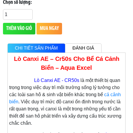
Chọn số lượng:
THÊM VÀO GIỎ
MUA NGAY
CHI TIẾT SẢN PHẨM
ĐÁNH GIÁ
Lò Canxi AE – Cr50s Cho Bể Cá Cảnh
Biển – Aqua Excel
Lò Canxi AE - CR50s
là một thiết bị quan
trọng trong việc duy trì môi trường sống lý tưởng cho
các loài san hô & sinh vật biển khác trong bể
cá cảnh
biển
. Việc duy trì mức độ canxi ổn định trong nước là
rất quan trọng, vì canxi là một trong những yếu tố cần
thiết để san hô phát triển và xây dựng cấu trúc xương
chắc chắn.