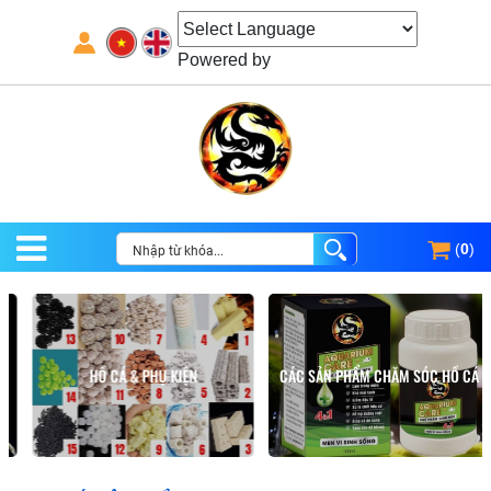
Powered by
(
0
)
HỒ CÁ & PHỤ KIỆN
CÁC SẢN PHẨM CHĂM SÓC HỒ CÁ