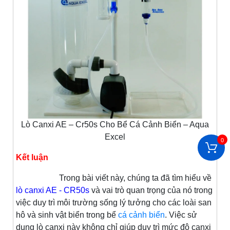
Lò Canxi AE – Cr50s Cho Bể Cá Cảnh Biển – Aqua
Excel
0
Kết luận
Trong bài viết này, chúng ta đã tìm hiểu về
lò canxi AE - CR50s
và vai trò quan trọng của nó trong
việc duy trì môi trường sống lý tưởng cho các loài san
hô và sinh vật biển trong bể
cá cảnh biển
. Việc sử
dụng lò canxi này không chỉ giúp duy trì mức độ canxi