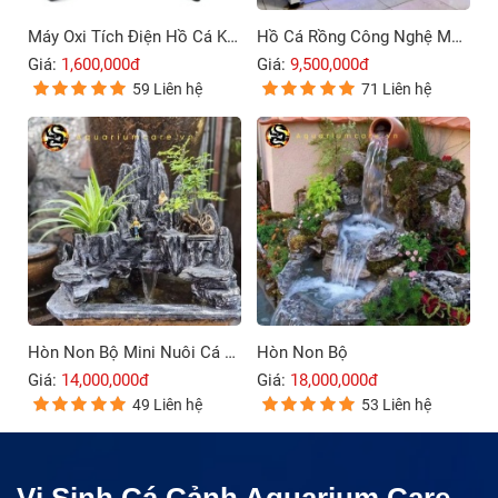
Máy Oxi Tích Điện Hồ Cá Koi Rissee ACD-30B – 80B
Hồ Cá Rồng Công Nghệ Mới 4 Lớp Đáy
Giá:
1,600,000đ
Giá:
9,500,000đ
59 Liên hệ
71 Liên hệ
Hòn Non Bộ Mini Nuôi Cá Ngoài Trời
Hòn Non Bộ
Giá:
14,000,000đ
Giá:
18,000,000đ
49 Liên hệ
53 Liên hệ
Vi Sinh Cá Cảnh Aquarium Care