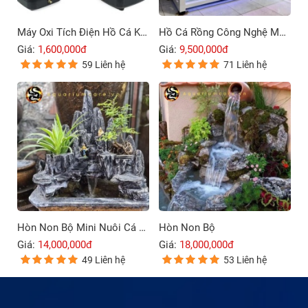
Máy Oxi Tích Điện Hồ Cá Koi Rissee ACD-30B – 80B
Hồ Cá Rồng Công Nghệ Mới 4 Lớp Đáy
Giá:
1,600,000đ
Giá:
9,500,000đ
59 Liên hệ
71 Liên hệ
Hòn Non Bộ Mini Nuôi Cá Ngoài Trời
Hòn Non Bộ
Giá:
14,000,000đ
Giá:
18,000,000đ
49 Liên hệ
53 Liên hệ