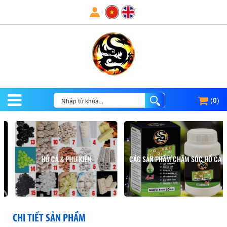
(
0
)
HỒ CÁ & PHỤ KIỆN
CÁC SẢN PHẨM CHĂM SÓC HỒ CÁ
CHI TIẾT SẢN PHẨM