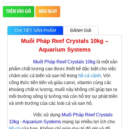
THÊM VÀO GIỎ
MUA NGAY
CHI TIẾT SẢN PHẨM
ĐÁNH GIÁ
Muối Pháp Reef Crystals 10kg –
Aquarium Systems
Muối Pháp Reef Crystals 10kg
là một sản
phẩm chất lượng cao được thiết kế đặc biệt cho việc
chăm sóc cá biển và san hô trong
hồ cá cảnh
. Với
công thức tiên tiến và giàu canxi, vitamin cùng các
khoáng chất vi lượng, muối này không chỉ giúp tạo ra
môi trường sống lý tưởng mà còn hỗ trợ sự phát triển
và sinh trưởng của các loài cá và san hô.
Việc sử dụng
Muối Pháp Reef Crystals
10kg - Aquarium Systems
mang lại nhiều lợi ích cho
hồ cá
của bạn. Không chỉ giúp duy trì độ pH và độ