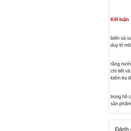
Kết luận
biển và s
duy trì m
Việc sử 
rằng nướ
chi tiết 
kiểm tra 
V
trong hồ 
sản phẩm 
Đánh 