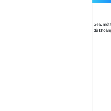
M
Sea, một 
đủ khoáng