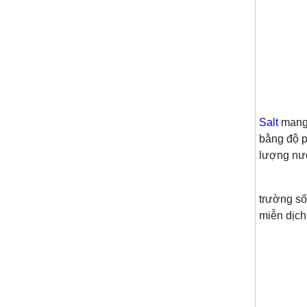
Với công
Salt
mang 
bằng độ p
lượng nướ
Việc
trường số
miễn dịch