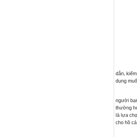
Để sử dụ
dẫn, kiểm
dụng muối
Trong
người bạn
thường ho
là lựa ch
cho hồ cá