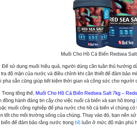
Muối Cho Hồ Cá Biển Redsea Salt
ng muối hiệu quả, người dùng cần tuân thủ hướng dẫn sử d
 tra độ mặn của nước và điều chỉnh khi cần thiết để đảm bảo m
 pha sẵn cũng giúp tiết kiệm thời gian và công sức cho người
 tổng thể,
Muối Cho Hồ Cá Biển Redsea Salt 7kg – Red
 đồng hành đáng tin cậy cho việc nuôi cá biển và san hô trong
ặc muối công nghiệp để pha nước cho hồ cá biển vì chúng có 
ọn tốt cho môi trường sống của chúng. Thay vào đó, bạn nên sử
 biển để đảm bảo rằng nước trong
hồ
luôn ở mức độ mặn phù 