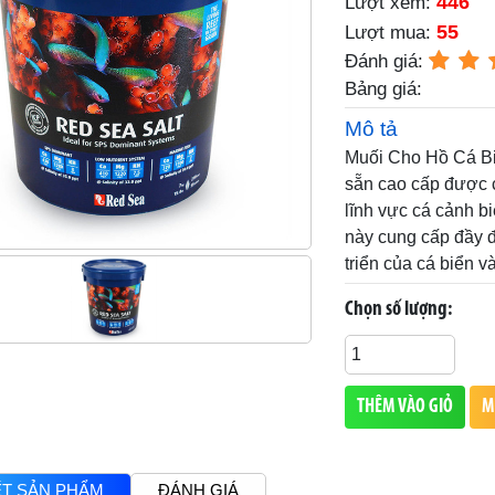
446
Lượt xem:
55
Lượt mua:
Đánh giá:
Bảng giá:
Mô tả
Muối Cho Hồ Cá Bi
sẵn cao cấp được c
lĩnh vực cá cảnh b
này cung cấp đầy đ
triển của cá biển v
Chọn số lượng:
THÊM VÀO GIỎ
M
IẾT SẢN PHẨM
ĐÁNH GIÁ