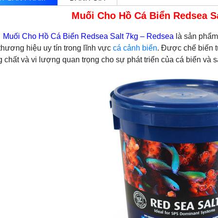
Muối Cho Hồ Cá Biển Redsea Sa
uối Cho Hồ Cá Biển Redsea Salt 7kg – Redsea
là sản phẩm
thương hiệu uy tín trong lĩnh vực
cá cảnh biển
. Được chế biến 
 chất và vi lượng quan trọng cho sự phát triển của cá biển và s