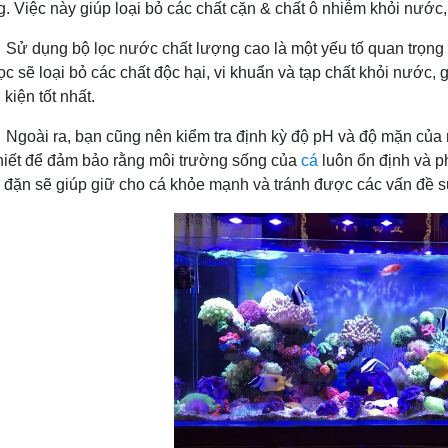
g. Việc này giúp loại bỏ các chất cặn & chất ô nhiễm khỏi nướ
bộ lọc nước chất lượng cao là một yếu tố quan trọng khác
lọc sẽ loại bỏ các chất độc hại, vi khuẩn và tạp chất khỏi nước,
 kiện tốt nhất.
, bạn cũng nên kiểm tra định kỳ độ pH và độ mặn của nước
hiết để đảm bảo rằng môi trường sống của
cá
luôn ổn định và ph
đặn sẽ giúp giữ cho cá khỏe mạnh và tránh được các vấn đề sứ