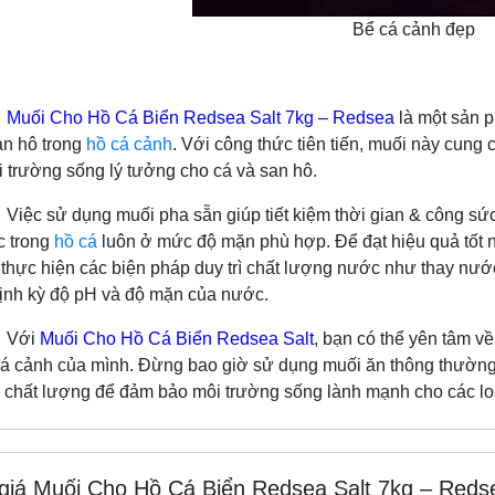
Bể cá cảnh đẹp
Muối Cho Hồ Cá Biển Redsea Salt 7kg – Redsea
là một sản p
an hô trong
hồ cá cảnh
. Với công thức tiên tiến, muối này cung
ôi trường sống lý tưởng cho cá và san hô.
dụng muối pha sẵn giúp tiết kiệm thời gian & công sức c
c trong
hồ cá
luôn ở mức độ mặn phù hợp. Để đạt hiệu quả tốt 
và thực hiện các biện pháp duy trì chất lượng nước như thay nư
định kỳ độ pH và độ mặn của nước.
ới
Muối Cho Hồ Cá Biển Redsea Salt
, bạn có thể yên tâm về
cá cảnh của mình. Đừng bao giờ sử dụng muối ăn thông thườn
chất lượng để đảm bảo môi trường sống lành mạnh cho các loà
giá Muối Cho Hồ Cá Biển Redsea Salt 7kg – Reds