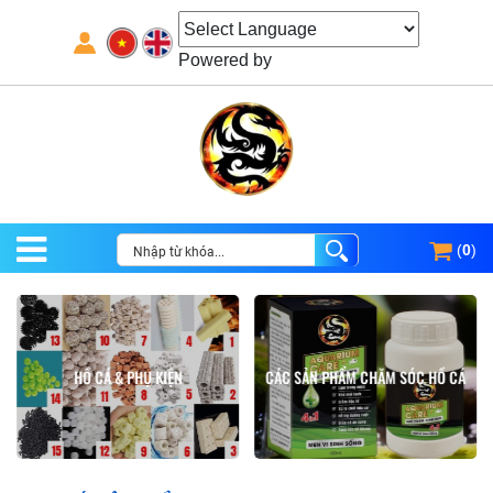
Powered by
(
0
)
HỒ CÁ & PHỤ KIỆN
CÁC SẢN PHẨM CHĂM SÓC HỒ CÁ