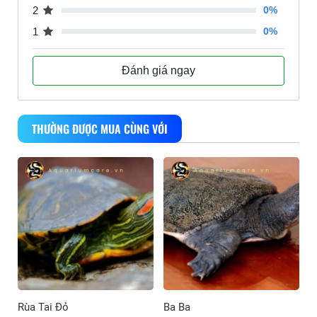
2
0%
1
0%
Đánh giá ngay
THƯỜNG ĐƯỢC MUA CÙNG VỚI
Rùa Tai Đỏ
Ba Ba