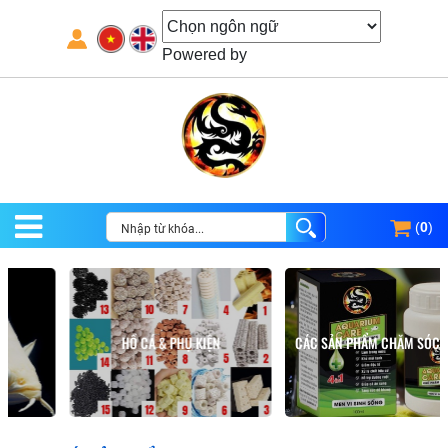
Powered by
(
0
)
HỒ CÁ & PHỤ KIỆN
CÁC SẢN PHẨM CHĂM SÓC HỒ CÁ