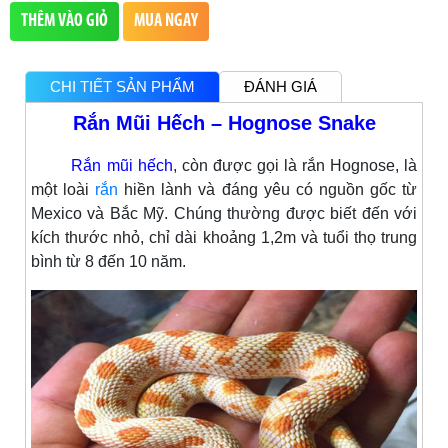
THÊM VÀO GIỎ
MUA NGAY
CHI TIẾT SẢN PHẨM
ĐÁNH GIÁ
Rắn Mũi Hếch – Hognose Snake
Rắn mũi hếch
, còn được gọi là rắn Hognose, là
một loài
rắn
hiền lành và đáng yêu có nguồn gốc từ
Mexico và Bắc Mỹ. Chúng thường được biết đến với
kích thước nhỏ, chỉ dài khoảng 1,2m và tuổi thọ trung
bình từ 8 đến 10 năm.