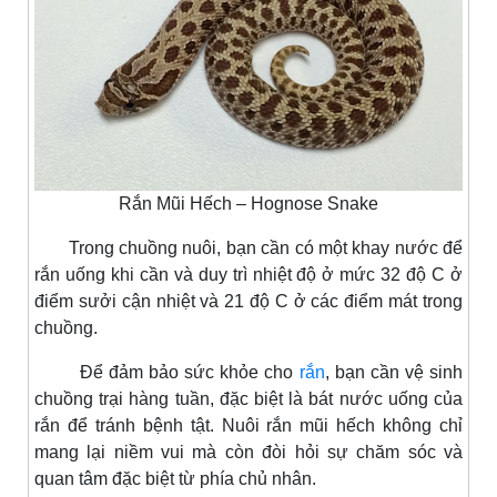
Rắn Mũi Hếch – Hognose Snake
Trong chuồng nuôi, bạn cần có một khay nước để
rắn uống khi cần và duy trì nhiệt độ ở mức 32 độ C ở
điểm sưởi cận nhiệt và 21 độ C ở các điểm mát trong
chuồng.
Để đảm bảo sức khỏe cho
rắn
, bạn cần vệ sinh
chuồng trại hàng tuần, đặc biệt là bát nước uống của
rắn để tránh bệnh tật. Nuôi rắn mũi hếch không chỉ
mang lại niềm vui mà còn đòi hỏi sự chăm sóc và
quan tâm đặc biệt từ phía chủ nhân.