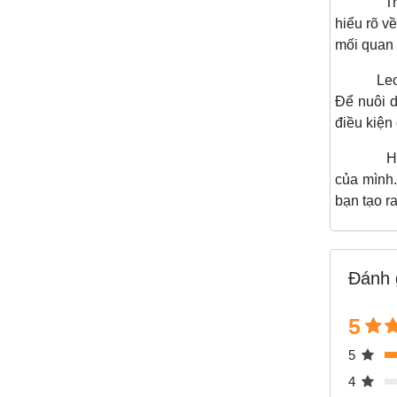
Trên đây
hiểu rõ v
mối quan 
Leopard 
Để nuôi d
điều kiện
Hy vọng 
của mình.
bạn tạo r
Đánh 
5
5
4