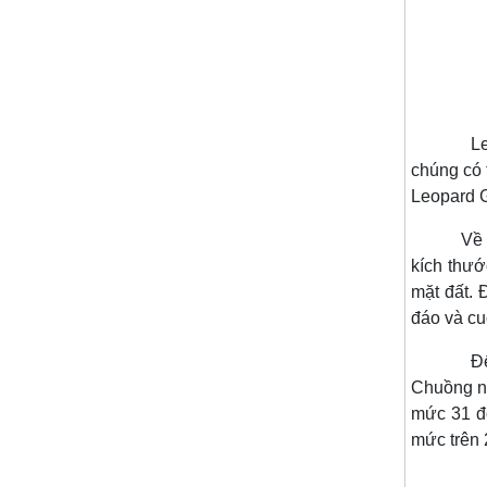
Leopard 
chúng có 
Leopard G
Về kích 
kích thướ
mặt đất. 
đáo và cu
Để nuôi 
Chuồng nu
mức 31 đ
mức trên