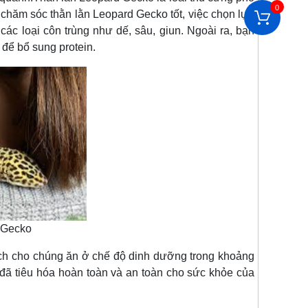
0
chăm sóc thằn lằn Leopard Gecko tốt, việc chọn lựa
ác loại côn trùng như dế, sâu, giun. Ngoài ra, bạn
để bổ sung protein.
 Gecko
ch cho chúng ăn ở chế độ dinh dưỡng trong khoảng
 đã tiêu hóa hoàn toàn và an toàn cho sức khỏe của