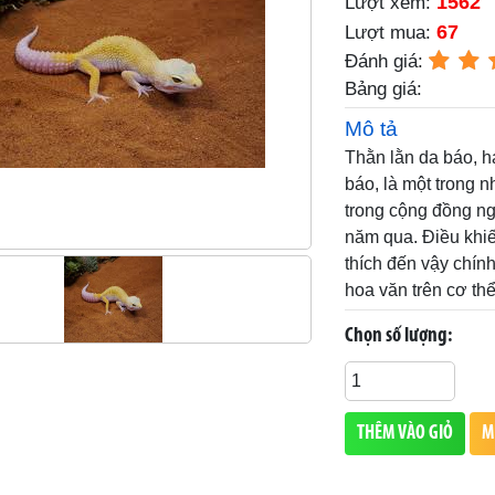
1562
Lượt xem:
67
Lượt mua:
Đánh giá:
Bảng giá:
Mô tả
Thằn lằn da báo, h
báo, là một trong 
trong cộng đồng ng
năm qua. Điều khi
thích đến vậy chín
hoa văn trên cơ thể
Chọn số lượng:
THÊM VÀO GIỎ
M