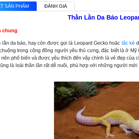
IẾT SẢN PHẨM
ĐÁNH GIÁ
Thằn Lằn Da Báo Leopa
n chung
 da báo, hay còn được gọi là Leopard Gecko hoặc
tắc kè
d
huộng trong cộng đồng người yêu thú cưng, đặc biệt là ở Mỹ 
 nên phổ biến và được yêu thích đến vậy chính là vẻ đẹp của 
cũng là loài thằn lằn rất dễ nuôi, phù hợp với những người mới 