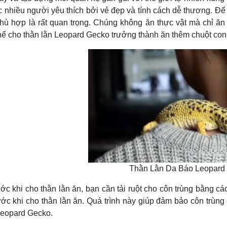
 nhiều người yêu thích bởi vẻ đẹp và tính cách dễ thương. Để 
hù hợp là rất quan trọng. Chúng không ăn thực vật mà chỉ ăn c
hể cho thằn lằn Leopard Gecko trưởng thành ăn thêm chuột con 
Thằn Lằn Da Báo Leopard
i cho thằn lằn ăn, bạn cần tải ruột cho côn trùng bằng cá
ước khi cho thằn lằn ăn. Quá trình này giúp đảm bảo côn trùng
Leopard Gecko.