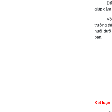
Để bổ su
giúp đảm 
Với thằn
trưởng th
nuôi dưỡ
bạn.
Kết luận