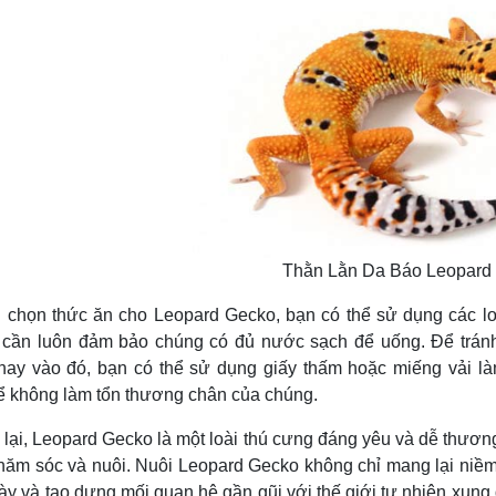
Thằn Lằn Da Báo Leopard
 thức ăn cho Leopard Gecko, bạn có thể sử dụng các loại 
 cần luôn đảm bảo chúng có đủ nước sạch để uống. Để tránh t
hay vào đó, bạn có thể sử dụng giấy thấm hoặc miếng vải làm
 không làm tổn thương chân của chúng.
 Leopard Gecko là một loài thú cưng đáng yêu và dễ thương
hăm sóc và nuôi. Nuôi Leopard Gecko không chỉ mang lại niềm
này và tạo dựng mối quan hệ gần gũi với thế giới tự nhiên xun