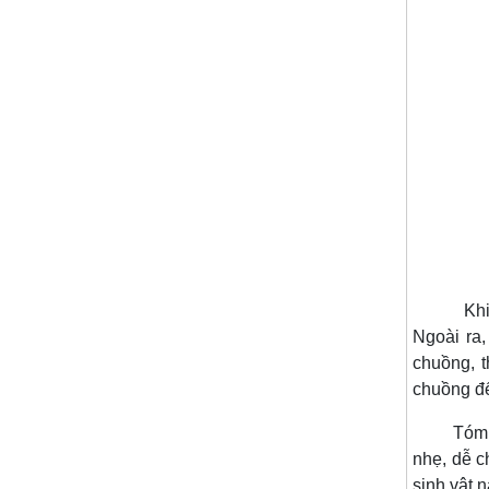
Khi chọn
Ngoài ra,
chuồng, t
chuồng để
Tóm lại,
nhẹ, dễ c
sinh vật 