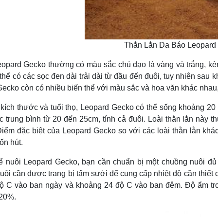
Thằn Lằn Da Báo Leopard
Gecko thường có màu sắc chủ đạo là vàng và trắng, kèm th
thể có các sọc đen dài trải dài từ đầu đến đuôi, tuy nhiên sau 
ecko còn có nhiều biến thể với màu sắc và hoa văn khác nhau,
thước và tuổi thọ, Leopard Gecko có thể sống khoảng 20 nă
c trung bình từ 20 đến 25cm, tính cả đuôi. Loài thằn lằn này
Điểm đặc biệt của Leopard Gecko so với các loài thằn lằn khác
ốn hút.
Leopard Gecko, bạn cần chuẩn bị một chuồng nuôi đủ rộ
ôi cần được trang bị tấm sưởi để cung cấp nhiệt độ cần thiết 
ộ C vào ban ngày và khoảng 24 độ C vào ban đêm. Độ ẩm tron
 20%.