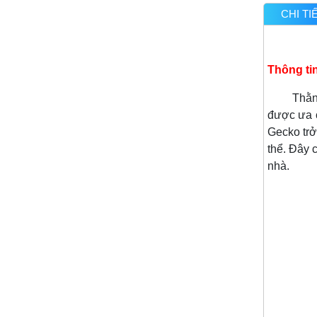
CHI T
Thông ti
Thằn lằn
được ưa c
Gecko trở
thể. Đây 
nhà.