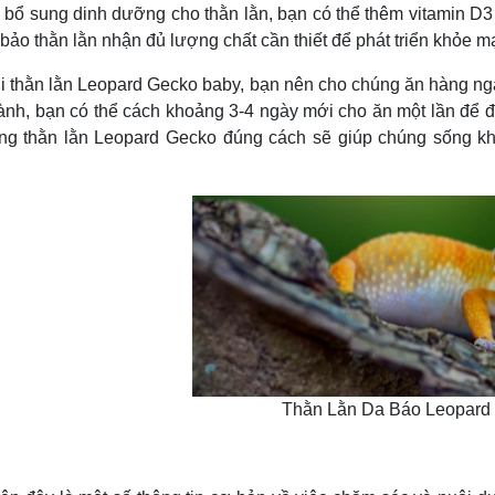
ng dinh dưỡng cho thằn lằn, bạn có thể thêm vitamin D3 và
bảo thằn lằn nhận đủ lượng chất cần thiết để phát triển khỏe m
 lằn Leopard Gecko baby, bạn nên cho chúng ăn hàng ngày để
ành, bạn có thể cách khoảng 3-4 ngày mới cho ăn một lần để 
ng thằn lằn Leopard Gecko đúng cách sẽ giúp chúng sống k
Thằn Lằn Da Báo Leopard