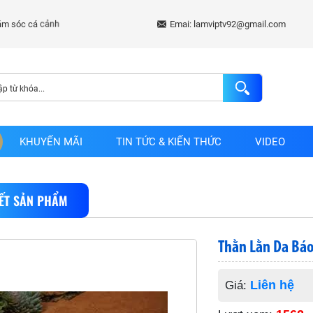
Emai: lamviptv92@gmail.com
KHUYẾN MÃI
TIN TỨC & KIẾN THỨC
VIDEO
IẾT SẢN PHẨM
Thằn Lằn Da Báo
Liên hệ
Giá: