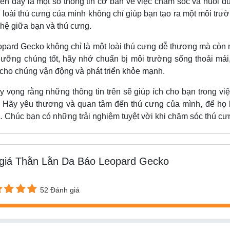
 là một số thông tin cơ bản về việc chăm sóc và nuôi dưỡ
ề loài thú cưng của mình không chỉ giúp bạn tạo ra một môi tr
hệ giữa bạn và thú cưng.
Gecko không chỉ là một loài thú cưng dễ thương mà còn mang
ưỡng chúng tốt, hãy nhớ chuẩn bị môi trường sống thoải mái
 cho chúng vận động và phát triển khỏe mạnh.
rằng những thông tin trên sẽ giúp ích cho bạn trong việc
 Hãy yêu thương và quan tâm đến thú cưng của mình, để họ l
a. Chúc bạn có những trải nghiệm tuyệt vời khi chăm sóc thú cư
giá Thằn Lằn Da Báo Leopard Gecko
52 Đánh giá