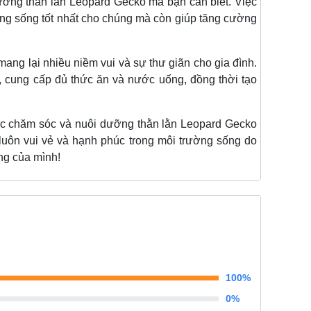
ng thằn lằn Leopard Gecko mà bạn cần biết. Việc
ường sống tốt nhất cho chúng mà còn giúp tăng cường
 lại nhiều niềm vui và sự thư giãn cho gia đình.
, cung cấp đủ thức ăn và nước uống, đồng thời tạo
 chăm sóc và nuôi dưỡng thằn lằn Leopard Gecko
uôn vui vẻ và hạnh phúc trong môi trường sống do
ng của mình!
100%
0%