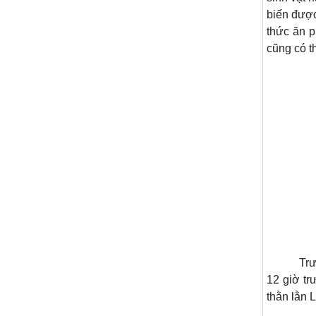
biến được
thức ăn p
cũng có t
Trước kh
12 giờ tr
thằn lằn 