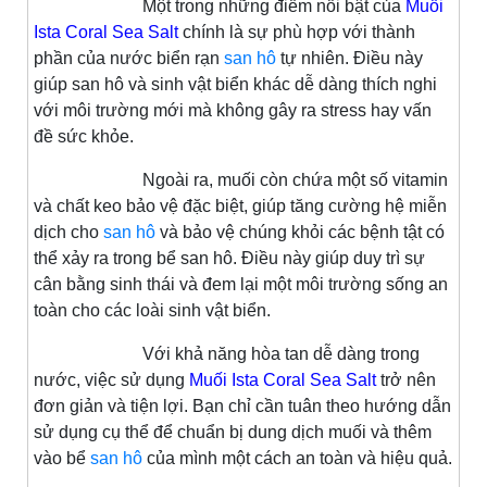
Một trong những điểm nổi bật của
Muối
Ista Coral Sea Salt
chính là sự phù hợp với thành
phần của nước biển rạn
san hô
tự nhiên. Điều này
giúp san hô và sinh vật biển khác dễ dàng thích nghi
với môi trường mới mà không gây ra stress hay vấn
đề sức khỏe.
Ngoài ra, muối còn chứa một số vitamin
và chất keo bảo vệ đặc biệt, giúp tăng cường hệ miễn
dịch cho
san hô
và bảo vệ chúng khỏi các bệnh tật có
thể xảy ra trong bể san hô. Điều này giúp duy trì sự
cân bằng sinh thái và đem lại một môi trường sống an
toàn cho các loài sinh vật biển.
Với khả năng hòa tan dễ dàng trong
nước, việc sử dụng
Muối Ista Coral Sea Salt
trở nên
đơn giản và tiện lợi. Bạn chỉ cần tuân theo hướng dẫn
sử dụng cụ thể để chuẩn bị dung dịch muối và thêm
vào bể
san hô
của mình một cách an toàn và hiệu quả.