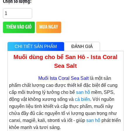
Chọn số lượng:
THÊM VÀO GIỎ
MUA NGAY
CHI TIẾT SẢN PHẨM
ĐÁNH GIÁ
Muối dùng cho bể San Hô - Ista Coral
Sea Salt
Muối Ista Coral Sea Salt
là một sản
phẩm chất lượng cao được thiết kế đặc biệt để cung
cấp môi trường lý tưởng cho bể
san hô
mềm, SPS,
động vật không xương sống và
cá biển
. Với nguồn
nguyên liệu tinh khiết và cấp thực phẩm, muối này
chứa đầy đủ các nguyên tố vi lượng quan trọng như
canxi, magiê, kali, stronti và iốt - giúp
san hô
phát triển
khỏe mạnh và tươi sáng.