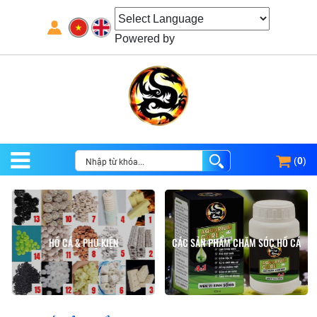
Powered by
(
0
)
HỒ CÁ & PHỤ KIỆN
CÁC SẢN PHẨM CHĂM SÓC HỒ CÁ