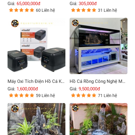
Giá:
65,000,000đ
Giá:
305,000đ
60 Liên hệ
31 Liên hệ
Máy Oxi Tích Điện Hồ Cá Koi Rissee ACD-30B – 80B
Hồ Cá Rồng Công Nghệ Mới 4 Lớp Đáy
Giá:
1,600,000đ
Giá:
9,500,000đ
59 Liên hệ
71 Liên hệ