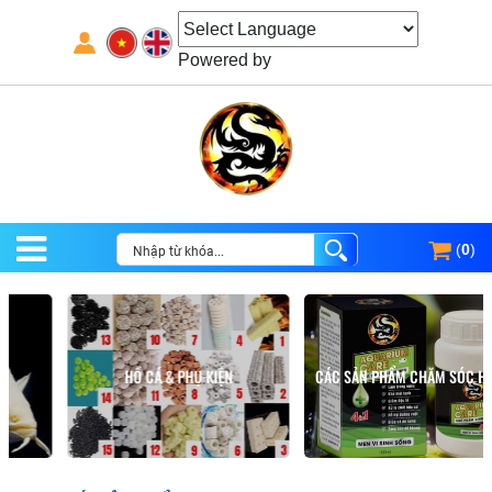
Powered by
(
0
)
HỒ CÁ & PHỤ KIỆN
CÁC SẢN PHẨM CHĂM SÓC HỒ CÁ