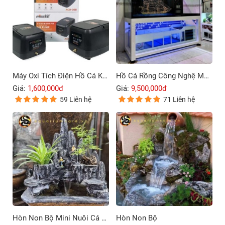
Máy Oxi Tích Điện Hồ Cá Koi Rissee ACD-30B – 80B
Hồ Cá Rồng Công Nghệ Mới 4 Lớp Đáy
Giá:
1,600,000đ
Giá:
9,500,000đ
59 Liên hệ
71 Liên hệ
Hòn Non Bộ Mini Nuôi Cá Ngoài Trời
Hòn Non Bộ