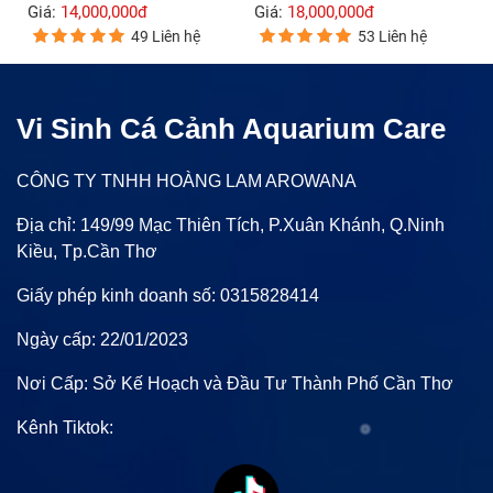
Giá:
14,000,000đ
Giá:
18,000,000đ
49 Liên hệ
53 Liên hệ
Vi Sinh Cá Cảnh Aquarium Care
CÔNG TY TNHH HOÀNG LAM AROWANA
Địa chỉ: 149/99 Mạc Thiên Tích, P.Xuân Khánh, Q.Ninh
Kiều, Tp.Cần Thơ
Giấy phép kinh doanh số: 0315828414
Ngày cấp: 22/01/2023
Nơi Cấp: Sở Kế Hoạch và Đầu Tư Thành Phố Cần Thơ
Kênh Tiktok: