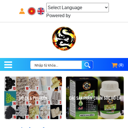
Powered by
(
0
)
HỒ CÁ & PHỤ KIỆN
CÁC SẢN PHẨM CHĂM SÓC HỒ CÁ